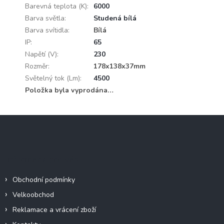
Barevná teplota (K)
:
6000
Barva světla
:
Studená bílá
Barva svítidla
:
Bílá
IP
:
65
Napětí (V)
:
230
Rozměr
:
178x138x37mm
Světelný tok (Lm)
:
4500
Položka byla vyprodána…
Z
á
p
a
Informace pro vás
t
í
Obchodní podmínky
Velkoobchod
Reklamace a vrácení zboží