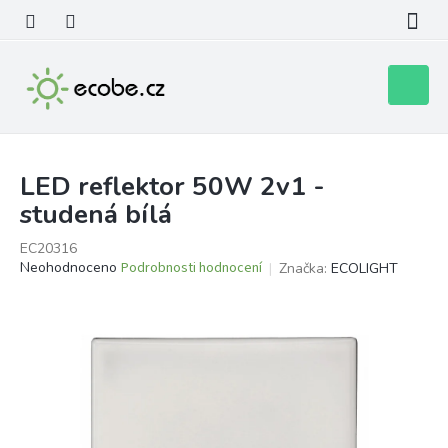
Přejít
na
obsah
Nákupní
košík
LED reflektor 50W 2v1 -
studená bílá
EC20316
Průměrné
Neohodnoceno
Podrobnosti hodnocení
Značka:
ECOLIGHT
hodnocení
produktu
je
0,0
z
5
hvězdiček.