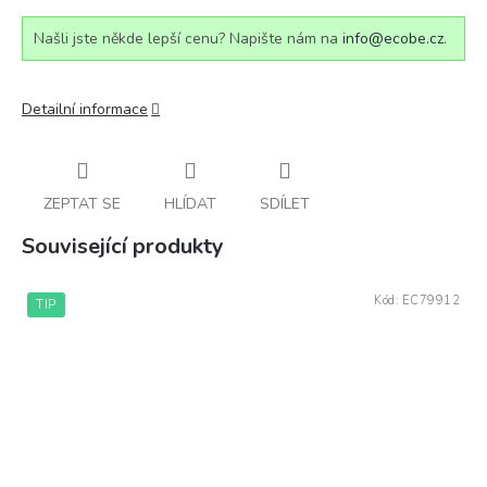
Našli jste někde lepší cenu? Napište nám na
info@ecobe.cz
.
Detailní informace
ZEPTAT SE
HLÍDAT
SDÍLET
Související produkty
Kód:
EC79912
TIP