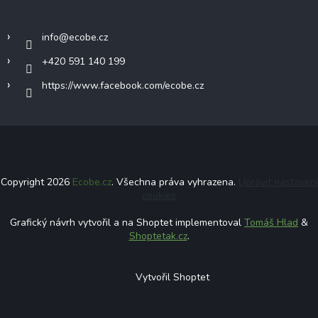
Kontakt
info
@
ecobe.cz
+420 591 140 199
https://www.facebook.com/ecobe.cz
Copyright 2026
Ecobe.cz
. Všechna práva vyhrazena.
Upravit nastavení
cookies
Grafický návrh vytvořil a na Shoptet implementoval
Tomáš Hlad
&
Shoptetak.cz
.
Vytvořil Shoptet