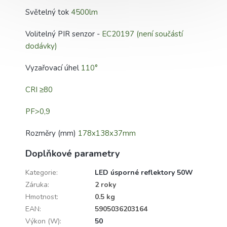
Světelný tok
4500lm
Volitelný PIR senzor -
EC20197 (není součástí
dodávky)
Vyzařovací úhel
110°
CRI ≥80
PF>0,9
Rozměry (mm)
178x138x37mm
Doplňkové parametry
Kategorie
:
LED úsporné reflektory 50W
Záruka
:
2 roky
Hmotnost
:
0.5 kg
EAN
:
5905036203164
Výkon (W)
:
50