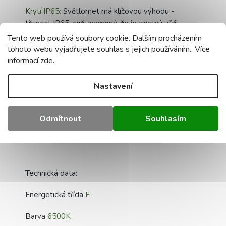
Krytí IP65:
Světlomet má klíčovou výhodu -
těsnost IP65, což znamená, že je odolný vůči
prachu a vlhkosti, takže jej můžete volně používat
Tento web používá soubory cookie. Dalším procházením
venku, na zahradě, na dvoře nebo na jiných místech,
tohoto webu vyjadřujete souhlas s jejich používáním.. Více
kde je vyžadováno trvalé osvětlení.
informací
zde
.
Volitelný pohybový senzor: Náš LED světlomet
Nastavení
nabízí možnost přidat PIR pohybový senzor (není
součástí dodávky), který umožňuje automatické
rozsvícení světla při detekci pohybu, což je ideální
Odmítnout
Souhlasím
pro zvýšení bezpečnosti a úspory energie.
Technická data:
Energetická třída
F
Barva
6500K