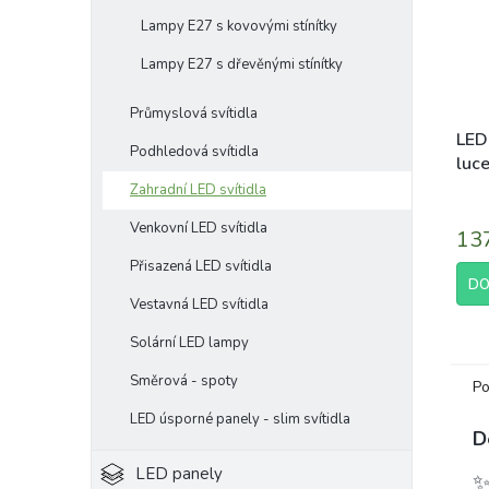
Lampy E27 s kovovými stínítky
Lampy E27 s dřevěnými stínítky
Průmyslová svítidla
LED 
Podhledová svítidla
luc
Zahradní LED svítidla
Venkovní LED svítidla
13
Přisazená LED svítidla
DO
Vestavná LED svítidla
Solární LED lampy
Směrová - spoty
Po
LED úsporné panely - slim svítidla
D
LED panely
✨