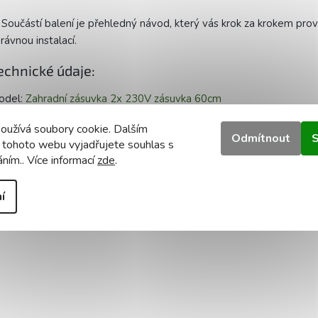
Součástí balení je přehledný návod, který vás krok za krokem pro
rávnou instalací.
echnické údaje:
odel:
Zahradní zásuvka 2x 230V zásuvka 60cm
oužívá soubory cookie. Dalším
teriál:
Nerez
Odmítnout
S
 tohoto webu vyjadřujete souhlas s
áním.. Více informací
zde
.
stupní napětí:
220–240 V 50–60 Hz
ída těsnosti:
IP54
í
tenzita napájení zásuvky:
16A 3680W