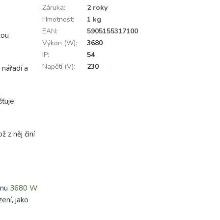
Záruka
:
2 roky
Hmotnost
:
1 kg
EAN
:
5905155317100
kou
Výkon (W)
:
3680
IP
:
54
Napětí (V)
:
230
 nářadí a
šťuje
ž z něj činí
onu
3680 W
zení, jako