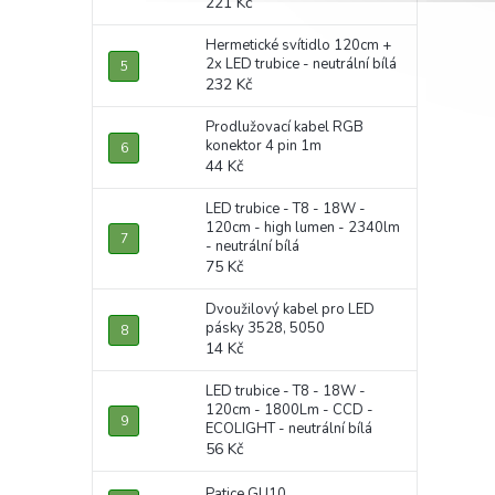
221 Kč
Hermetické svítidlo 120cm +
2x LED trubice - neutrální bílá
232 Kč
Prodlužovací kabel RGB
konektor 4 pin 1m
44 Kč
LED trubice - T8 - 18W -
120cm - high lumen - 2340lm
- neutrální bílá
75 Kč
Dvoužilový kabel pro LED
pásky 3528, 5050
14 Kč
LED trubice - T8 - 18W -
120cm - 1800Lm - CCD -
ECOLIGHT - neutrální bílá
56 Kč
Patice GU10