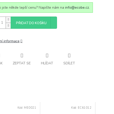
i jste někde lepší cenu? Napište nám na
info@ecobe.cz
.
PŘIDAT DO KOŠÍKU
ní informace
SK
ZEPTAT SE
HLÍDAT
SDÍLET
Kód:
ME0021
Kód:
EC61012