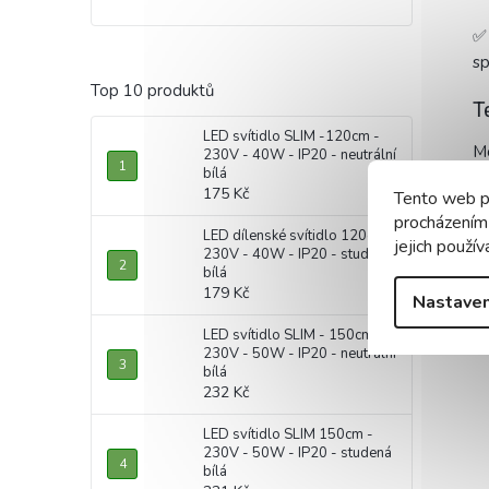
✅ 
sp
Top 10 produktů
T
LED svítidlo SLIM -120cm -
M
230V - 40W - IP20 - neutrální
bílá
175 Kč
Tento web p
Ma
procházením
LED dílenské svítidlo 120cm -
jejich použív
Vý
230V - 40W - IP20 - studená
bílá
Tř
179 Kč
Nastaven
LED svítidlo SLIM - 150cm -
In
230V - 50W - IP20 - neutrální
bílá
232 Kč
LED svítidlo SLIM 150cm -
230V - 50W - IP20 - studená
bílá