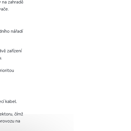
y na zahradě
vače.
dního nářadí
vě zařízení
.
rioritou
cí kabel.
nektoru, čímž
 provozu na