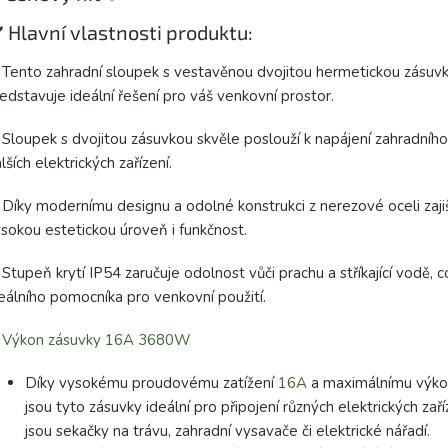
️ Hlavní vlastnosti produktu:
Tento zahradní sloupek s vestavěnou dvojitou hermetickou zásuv
edstavuje ideální řešení pro váš venkovní prostor.
Sloupek s dvojitou zásuvkou skvěle poslouží k napájení zahradního
lších elektrických zařízení.
Díky modernímu designu a odolné konstrukci z nerezové oceli zaji
sokou estetickou úroveň i funkčnost.
Stupeň krytí IP54 zaručuje odolnost vůči prachu a stříkající vodě, co
eálního pomocníka pro venkovní použití.
✅
Výkon zásuvky 16A 3680W
Díky vysokému proudovému zatížení
16A
a maximálnímu výk
jsou tyto zásuvky ideální pro připojení různých elektrických zaří
jsou sekačky na trávu, zahradní vysavače či elektrické nářadí.