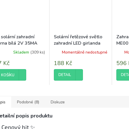
solární zahradní
Solární řetězové světlo
Zahra
erna bílá 2V 35MA
zahradní LED girlanda
ME002
venkovní 5m 10LED IP44
černá
Skladem
(309 ks)
Momentálně nedostupné
Mo
7 Kč
188 Kč
596 
DETAIL
DET
 KOŠÍKU
pis
Podobné (8)
Diskuze
etailní popis produktu
 Cenový hit ✨