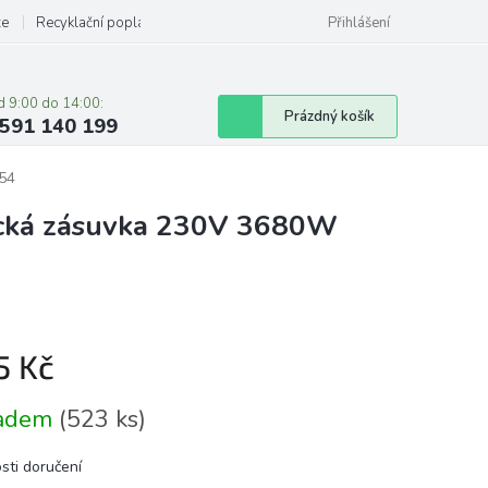
ze
Recyklační poplatky
Přihlášení
d 9:00 do 14:00:
Nákupní
Prázdný košík
591 140 199
košík
P54
tická zásuvka 230V 3680W
5 Kč
á
ladem
(523 ks)
sti doručení