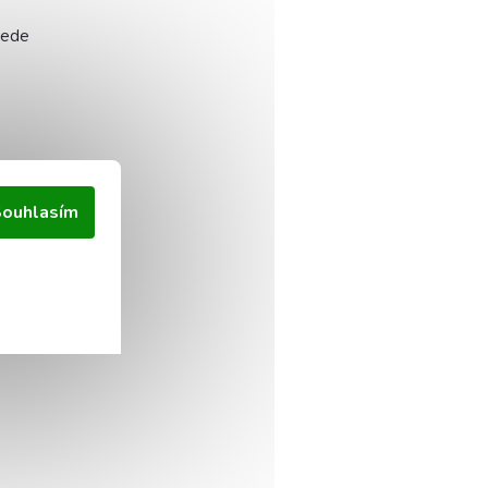
vede
ouhlasím