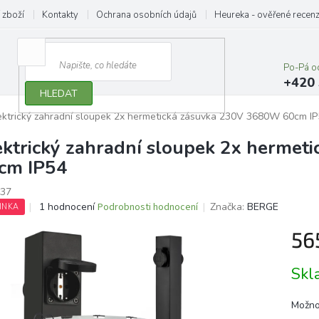
 zboží
Kontakty
Ochrana osobních údajů
Heureka - ověřené recen
Po-Pá o
+420 
HLEDAT
ektrický zahradní sloupek 2x hermetická zásuvka 230V 3680W 60cm I
ektrický zahradní sloupek 2x herme
cm IP54
37
Průměrné
1 hodnocení
Podrobnosti hodnocení
Značka:
BERGE
INKA
hodnocení
produktu
56
je
5,0
Měrn
Sk
z
cena:
5
hvězdiček.
Možno