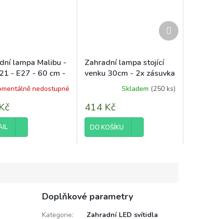
Další
produkt
dní lampa Malibu -
Zahradní lampa stojící
1 - E27 - 60 cm -
venku 30cm - 2x zásuvka
 - pohybové čidlo
mentálně nedostupné
Skladem
(250 ks)
Kč
414 Kč
AIL
DO KOŠÍKU
Doplňkové parametry
Kategorie
:
Zahradní LED svítidla