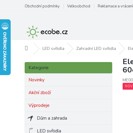
Přejít
Obchodní podmínky
Velkoobchod
Reklamace a vrácení
na
obsah
Domů
LED svítidla
Zahradní LED svítidla
El
El
P
Přeskočit
o
Kategorie
60
kategorie
s
t
Novinky
ME00
r
NOV
a
Akční zboží
n
Výprodeje
n
í
Dům a zahrada
p
a
LED svítidla
n