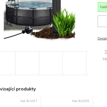
Našl
Detail
TI
visející produkty
Kód:
BLS017
Kód:
BLS025