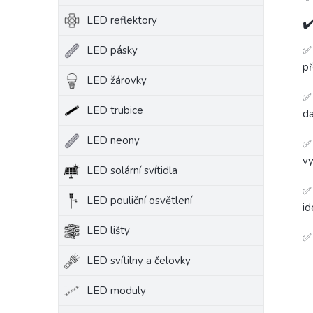
LED reflektory
✔
✅ 
LED pásky
př
LED žárovky
✅ 
LED trubice
da
LED neony
✅ 
vy
LED solární svítidla
✅ 
LED pouliční osvětlení
id
LED lišty
LED svítilny a čelovky
LED moduly