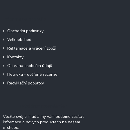
á
p
a
Informace pro vás
t
í
Obchodní podmínky
Velkoobchod
Reklamace a vrácení zboží
Kontakty
Ochrana osobních údajů
Heureka - ověřené recenze
Recyklační poplatky
Odebírat newsletter
Vložte svůj e-mail a my vám budeme zasílat
informace o nových produktech na našem
e-shopu.