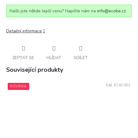
Našli jste někde lepší cenu? Napište nám na
info@ecobe.cz
.
Detailní informace
ZEPTAT SE
HLÍDAT
SDÍLET
Související produkty
Kód:
EC61002
NOVINKA