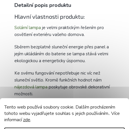
Detailní popis produktu
Hlavní vlastnosti produktu:
Solární lampa
je velmi praktickým řešením pro
osvětlení exteriéru vašeho domova.
Sběrem bezplatné sluneční energie přes panel a
jejím ukládáním do baterie se lampa stává velmi
ekologickou a energeticky úspornou.
Ke svému fungování nepotřebuje nic víc než
sluneční světlo. Kromě funkčních hodnot nám
nájezdová lampa
poskytuje obrovské dekorativní
možnosti.
Lze jej použít k osvětlení příjezdových cest pro
Tento web používá soubory cookie. Dalším procházením
tohoto webu vyjadřujete souhlas s jejich používáním.. Více
auta, květinových záhonů, cest, rybníků, rekreačních
informací
zde
.
oblastí nebo míst pro grilování.