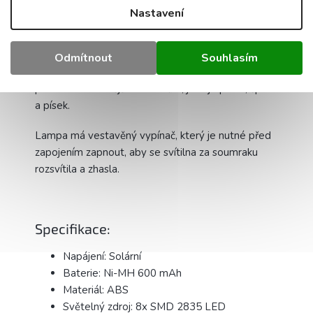
Uspořádání několika svítidel vedle sebe vytvoří
Nastavení
jedinečnou atmosféru
.
Vysoká kvalita komponentů použitých k výrobě
Odmítnout
Souhlasím
lampy ji činí odolnou vůči povětrnostním
podmínkám a vnějším faktorům, jako je prach, špína
a písek.
Lampa má vestavěný vypínač, který je nutné před
zapojením zapnout, aby se svítilna za soumraku
rozsvítila a zhasla.
Specifikace:
Napájení: Solární
Baterie: Ni-MH 600 mAh
Materiál: ABS
Světelný zdroj: 8x SMD 2835 LED