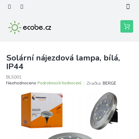
Přejít
na
obsah
Nákupní
košík
Solární nájezdová lampa, bílá,
IP44
BLS001
Průměrné
Neohodnoceno
Podrobnosti hodnocení
Značka:
BERGE
hodnocení
produktu
je
0,0
z
5
hvězdiček.