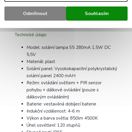
Možnost ručního nebo automatického
zapínání a vypínání lampy podle senzorů.
Odmítnout
Souhlasím
Technické údaje:
Model: solární lampa S5 280mA 1,5W DC
5,5V
Materiál: plast
Solární panel: Vysokokapacitní polykrystalický
solární panel 2400 mAH
Režim: ovládání světlem + PIR senzor
pohybu + dálkové ovládání (pouze s
dálkovým ovládáním)
Baterie: vestavěná dobíjecí baterie
Indukční vzdálenost: 4-6 m
Výkon a barva světla: 850lm 4500K
Úhel osvětlení: 120 stupňů