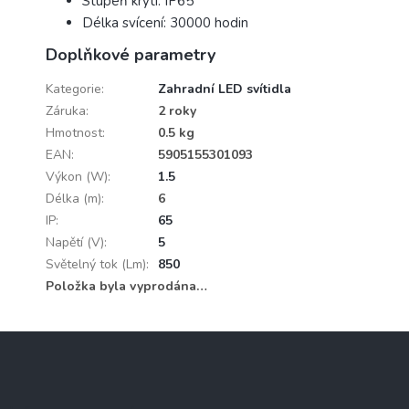
Stupeň krytí: IP65
Délka svícení: 30000 hodin
Doplňkové parametry
Kategorie
:
Zahradní LED svítidla
Záruka
:
2 roky
Hmotnost
:
0.5 kg
EAN
:
5905155301093
Výkon (W)
:
1.5
Délka (m)
:
6
IP
:
65
Napětí (V)
:
5
Světelný tok (Lm)
:
850
Položka byla vyprodána…
Z
á
p
a