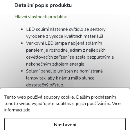
Detailní popis produktu
Hlavní vlastnosti produktu:
LED solární nástěnné svítidlo se senzory
vyrobené z vysoce kvalitních materiálů!
Venkovní LED lampa nabíjená solárním
panelem je rozhodně jedním z nejlepších
osvětlovacích zařízení se zcela bezplatným a
nekonečným zdrojem energie.
Solární panel je umístěn na horní straně
lampy tak, aby k němu mělo slunce
dostatečný přístup.
Ekologické řešení využití zcela bezplatné
Tento web používá soubory cookie. Dalším procházením
solární energie!
tohoto webu vyjadřujete souhlas s jejich používáním.. Více
Je určen k montáži na stěnu a je vybaven
informací
zde
.
čidlem pohybu a soumraku.
S vestavěným snímačem pohybu a soumraku,
Nastavení
takže se spustí ve správný okamžik.