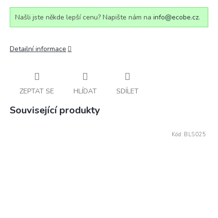
Našli jste někde lepší cenu? Napište nám na
info@ecobe.cz
.
Detailní informace
ZEPTAT SE
HLÍDAT
SDÍLET
Související produkty
Kód:
BLS025