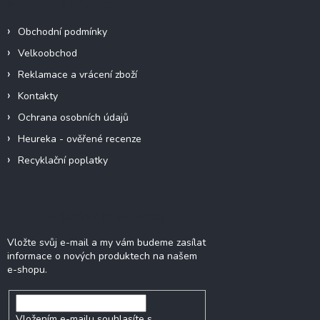
Informace pro vás
t
í
Obchodní podmínky
Velkoobchod
Reklamace a vrácení zboží
Kontakty
Ochrana osobních údajů
Heureka - ověřené recenze
Recyklační poplatky
Odebírat newsletter
Vložte svůj e-mail a my vám budeme zasílat
informace o nových produktech na našem
e-shopu.
Vložením e-mailu souhlasíte s