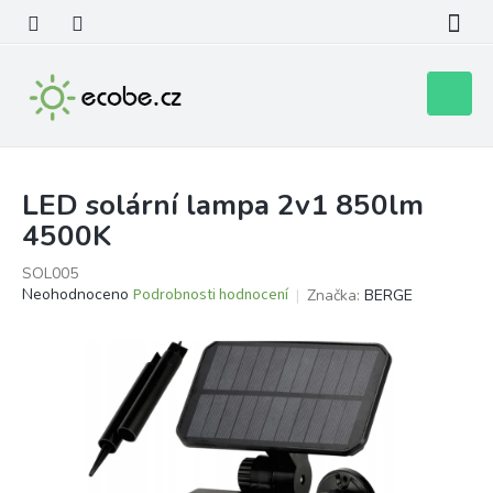
Přejít
na
obsah
Nákupní
košík
LED solární lampa 2v1 850lm
4500K
SOL005
Průměrné
Neohodnoceno
Podrobnosti hodnocení
Značka:
BERGE
hodnocení
produktu
je
0,0
z
5
hvězdiček.