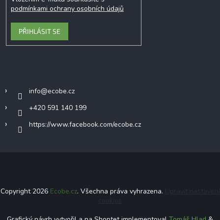
podmínkami ochrany osobních údajů
PŘIHLÁSIT SE
Kontakt
info
@
ecobe.cz
+420 591 140 199
https://www.facebook.com/ecobe.cz
Copyright 2026
Ecobe.cz
. Všechna práva vyhrazena.
Upravit nastavení
cookies
Grafický návrh vytvořil a na Shoptet implementoval
Tomáš Hlad
&