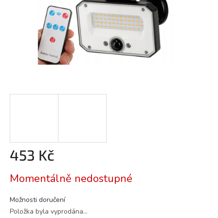
453 Kč
Měrná
Momentálně nedostupné
cena:
Možnosti doručení
Položka byla vyprodána…