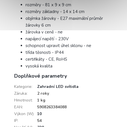
rozměry - 81 x 9 x 9 cm
rozměry základny - 14 x 14 cm
objímka žárovky - E27 maximální průměr
žárovky 6 cm
žárovka v ceně - ne
napájecí napětí - 230V
schopnost upravit úhel sklonu - ne
třída těsnosti - IP44
certifikáty - CE, RoHS
vysoká kvalita
Doplňkové parametry
Kategorie
:
Zahradní LED svítidla
Záruka
:
2 roky
Hmotnost
:
1 kg
EAN
:
5908263384088
Výkon (W)
:
10
IP
:
54