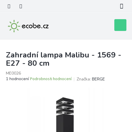
Přejít
na
obsah
Nákupní
košík
Zahradní lampa Malibu - 1569 -
E27 - 80 cm
ME0026
Průměrné
1 hodnocení
Podrobnosti hodnocení
Značka:
BERGE
hodnocení
produktu
je
5,0
z
5
hvězdiček.