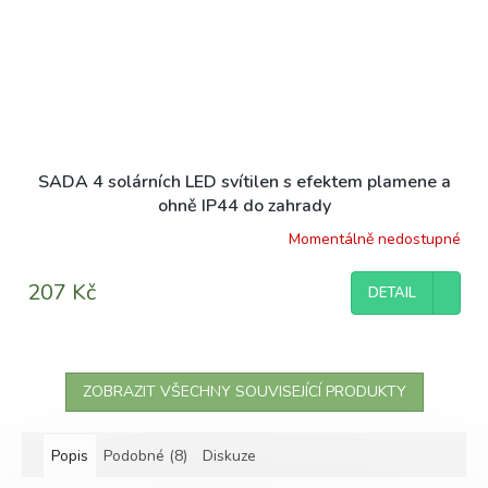
SADA 4 solárních LED svítilen s efektem plamene a
ohně IP44 do zahrady
Momentálně nedostupné
Průměrné
hodnocení
produktu
207 Kč
DETAIL
je
3,7
z
5
hvězdiček.
ZOBRAZIT VŠECHNY SOUVISEJÍCÍ PRODUKTY
Popis
Podobné (8)
Diskuze