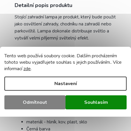
Detailní popis produktu
Stojící zahradní lampa je produkt, který bude použit
jako osvětlení zahrady, chodníku na zahradě nebo
parkoviště. Lampa dokonale distribuuje světlo a
vytváří velmi příjemný světelný efekt.
Shromáždění:
Tento web používá soubory cookie. Dalším procházením
tohoto webu vyjadřujete souhlas s jejich používáním.. Více
Lampa má v základně předvrtané otvory, abychom
informací
zde
.
ji mohli přišroubovat k betonovým povrchům.
Lampu lze také připevnit na zem pomocí kovových
Nastavení
kotev.
Odmítnout
Souhlasím
Technická data:
materiál - hliník, kov, plast, sklo
Černá barva