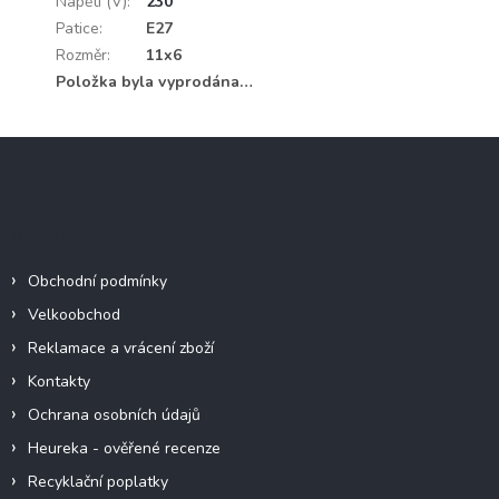
Napětí (V)
:
230
Patice
:
E27
Rozměr
:
11x6
Položka byla vyprodána…
Z
á
p
a
Informace pro vás
t
í
Obchodní podmínky
Velkoobchod
Reklamace a vrácení zboží
Kontakty
Ochrana osobních údajů
Heureka - ověřené recenze
Recyklační poplatky