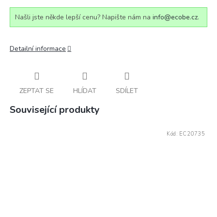
Našli jste někde lepší cenu? Napište nám na
info@ecobe.cz
.
Detailní informace
ZEPTAT SE
HLÍDAT
SDÍLET
Související produkty
Kód:
EC20735