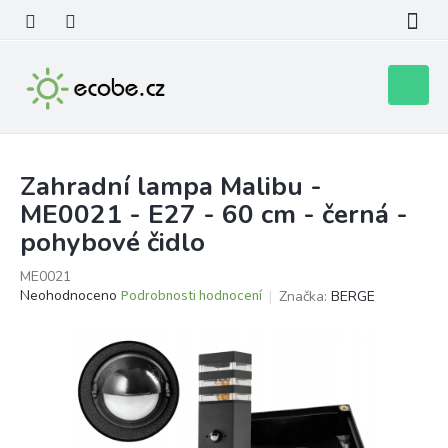
Přejít
na
obsah
Nákupní
košík
Zahradní lampa Malibu -
ME0021 - E27 - 60 cm - černá -
pohybové čidlo
ME0021
Průměrné
Neohodnoceno
Podrobnosti hodnocení
Značka:
BERGE
hodnocení
produktu
je
0,0
z
5
hvězdiček.