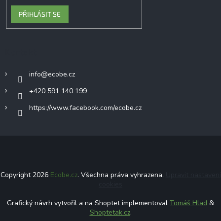
PŘIHLÁSIT SE
Kontakt
info
@
ecobe.cz
+420 591 140 199
https://www.facebook.com/ecobe.cz
Copyright 2026
Ecobe.cz
. Všechna práva vyhrazena.
Upravit nastavení
cookies
Grafický návrh vytvořil a na Shoptet implementoval
Tomáš Hlad
&
Shoptetak.cz
.