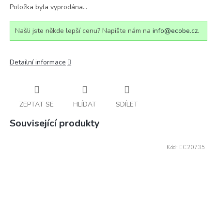
Položka byla vyprodána…
Našli jste někde lepší cenu? Napište nám na
info@ecobe.cz
.
Detailní informace
ZEPTAT SE
HLÍDAT
SDÍLET
Související produkty
Kód:
EC20735