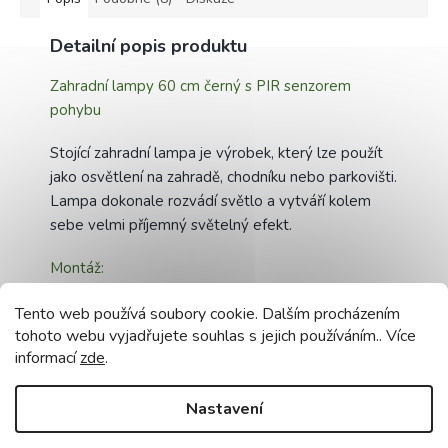
Detailní popis produktu
Zahradní lampy 60 cm černý s PIR senzorem
pohybu
Stojící zahradní lampa je výrobek, který lze použít
jako osvětlení na zahradě, chodníku nebo parkovišti.
Lampa dokonale rozvádí světlo a vytváří kolem
sebe velmi příjemný světelný efekt.
Montáž:
Lampa má v podstavci vyvrtané otvory, abyste ji
Tento web používá soubory cookie. Dalším procházením
mohli přišroubovat k betonovým základům. Svítidlo
tohoto webu vyjadřujete souhlas s jejich používáním.. Více
informací
zde
.
lze také namontovat na zem pomocí kovových
kotev.
Nastavení
Technické údaje: