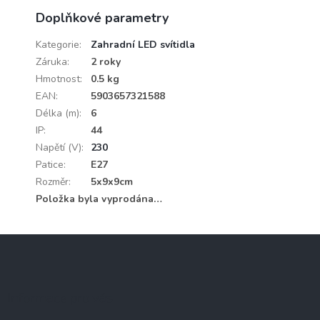
Doplňkové parametry
Kategorie
:
Zahradní LED svítidla
Záruka
:
2 roky
Hmotnost
:
0.5 kg
EAN
:
5903657321588
Délka (m)
:
6
IP
:
44
Napětí (V)
:
230
Patice
:
E27
Rozměr
:
5x9x9cm
Položka byla vyprodána…
Z
á
p
a
Informace pro vás
t
í