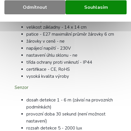
materiál - hliník, kov, plast, sklo
Odmítnout
Souhlasím
barva - černá
rozměry: 59,5 x 9 x 9 cm
velikost základny - 14 x 14 cm
patice - E27 maximální průměr žárovky 6 cm
žárovky v ceně - ne
napájecí napětí - 230V
nastavení úhlu sklonu - ne
třída ochrany proti vniknutí - IP44
certifikace - CE, RoHS
vysoká kvalita výroby
Senzor
dosah detekce 1 - 6 m (závisí na provozních
podmínkách)
provozní doba 30 sekund (není možnost
nastavení)
rozsah detekce 5 - 2000 lux