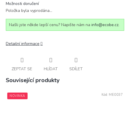
Možnosti doručení
Položka byla vyprodána…
Našli jste někde lepší cenu? Napište nám na
info@ecobe.cz
.
Detailní informace
ZEPTAT SE
HLÍDAT
SDÍLET
Související produkty
Kód:
ME0037
NOVINKA