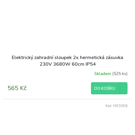
Elektrický zahradní sloupek 2x hermetická zásuvka
230V 3680W 60cm IP54
Skladem
(525 ks)
Průměrné
hodnocení
produktu
565 Kč
DO KOŠÍKU
je
5,0
z
Kód:
ME0006
5
hvězdiček.