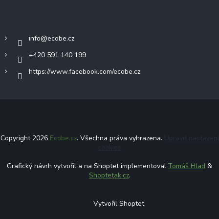
Kontakt
info
@
ecobe.cz
+420 591 140 199
https://www.facebook.com/ecobe.cz
Copyright 2026
Ecobe.cz
. Všechna práva vyhrazena.
Upravit nastavení
cookies
Grafický návrh vytvořil a na Shoptet implementoval
Tomáš Hlad
&
Shoptetak.cz
.
Vytvořil Shoptet