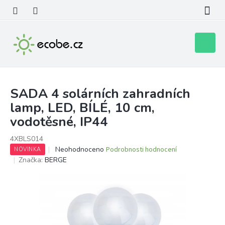
Přejít
na
obsah
Nákupní
košík
SADA 4 solárních zahradních
lamp, LED, BÍLÉ, 10 cm,
vodotěsné, IP44
4XBLS014
Průměrné
Neohodnoceno
Podrobnosti hodnocení
NOVINKA
hodnocení
Značka:
BERGE
produktu
je
0,0
z
5
hvězdiček.