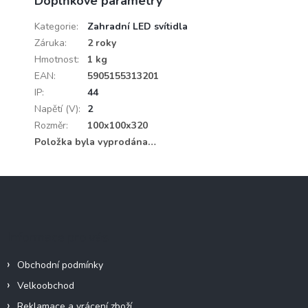
Doplňkové parametry
Kategorie
:
Zahradní LED svítidla
Záruka
:
2 roky
Hmotnost
:
1 kg
EAN
:
5905155313201
IP
:
44
Napětí (V)
:
2
Rozměr
:
100x100x320
Položka byla vyprodána…
Z
á
p
a
Informace pro vás
t
í
Obchodní podmínky
Velkoobchod
Reklamace a vrácení zboží