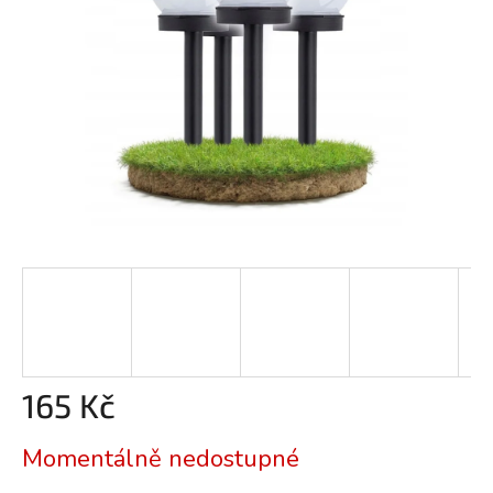
165 Kč
Měrná
Momentálně nedostupné
cena: