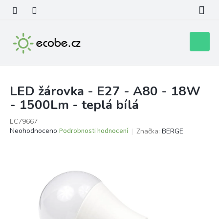
Přejít
na
obsah
Nákupní
košík
LED žárovka - E27 - A80 - 18W
- 1500Lm - teplá bílá
EC79667
Průměrné
Neohodnoceno
Podrobnosti hodnocení
Značka:
BERGE
hodnocení
produktu
je
0,0
z
5
hvězdiček.