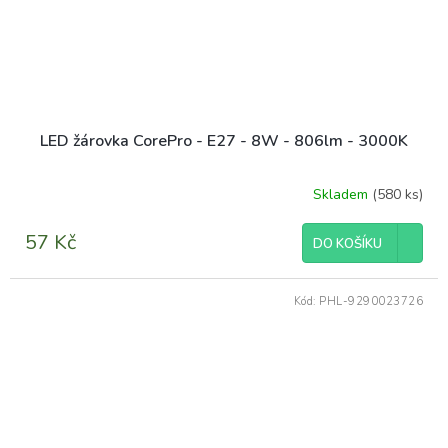
LED žárovka CorePro - E27 - 8W - 806lm - 3000K
Skladem
(580 ks)
Průměrné
hodnocení
produktu
57 Kč
DO KOŠÍKU
je
5,0
z
Kód:
PHL-9290023726
5
hvězdiček.