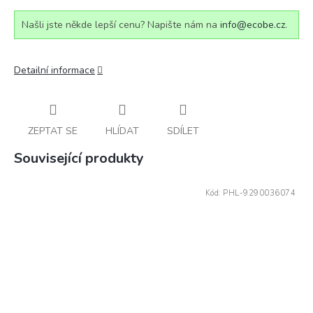
Našli jste někde lepší cenu? Napište nám na
info@ecobe.cz
.
Detailní informace
ZEPTAT SE
HLÍDAT
SDÍLET
Související produkty
Kód:
PHL-9290036074