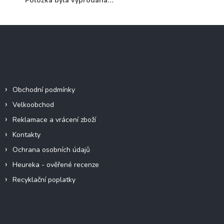
Položka byla vyprodána…
Z
á
p
a
Informace pro vás
t
í
Obchodní podmínky
Velkoobchod
Reklamace a vrácení zboží
Kontakty
Ochrana osobních údajů
Heureka - ověřené recenze
Recyklační poplatky
Odebírat newsletter