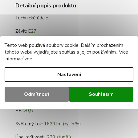
Detailní popis produktu
Technické údaje:
Závit:
E27
Spotřeba energie:
18W
Tento web používá soubory cookie. Dalším procházením
tohoto webu vyjadřujete souhlas s jejich používáním.. Více
Barva: teplá -
3000K
informací
zde
.
Napětí:
230V
Nastavení
Životnost:
20 000 hodin
Odmítnout
Souhlasím
CRI:
≥80
PF:
>0,5
Světelný tok:
1620 lm (+/- 5 %
)
Úhel svítivosti:
220 stupňů