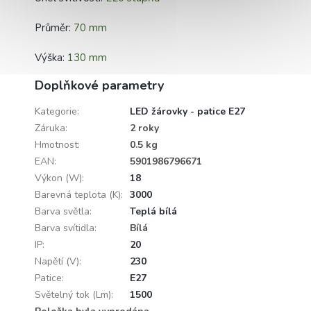
Průměr:
70 mm
Výška:
130 mm
Doplňkové parametry
Kategorie
:
LED žárovky - patice E27
Záruka
:
2 roky
Hmotnost
:
0.5 kg
EAN
:
5901986796671
Výkon (W)
:
18
Barevná teplota (K)
:
3000
Barva světla
:
Teplá bílá
Barva svítidla
:
Bílá
IP
:
20
Napětí (V)
:
230
Patice
:
E27
Světelný tok (Lm)
:
1500