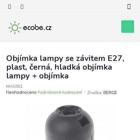
Přejít
na
obsah
Nákupní
košík
Objímka lampy se závitem E27,
plast, černá, hladká objímka
lampy + objímka
MA0361
Průměrné
Neohodnoceno
Podrobnosti hodnocení
Značka:
BERGE
hodnocení
produktu
je
0,0
z
5
hvězdiček.