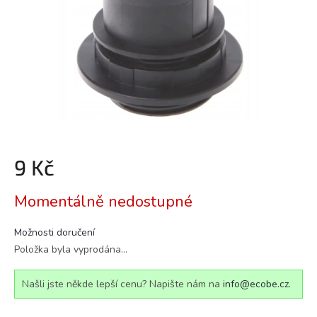
9 Kč
Měrná
Momentálně nedostupné
cena:
Možnosti doručení
Položka byla vyprodána…
Našli jste někde lepší cenu? Napište nám na
info@ecobe.cz
.