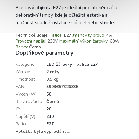
Plastový objímka E27 je ideální pro interiérové a
dekorativní lampy, kde je důležitá estetika a
možnost snadné instalace stínidel nebo stínidel.
Technické údaje:
Patice:
E27
Jmenovitý proud:
4A
Provozní napětí:
230V
Maximální výkon žárovky:
60W
Barva:
Černá
Doplňkové parametry
Kategorie
:
LED žárovky - patice E27
Záruka
:
2 roky
Hmotnost
:
0.5 kg
EAN
:
5903657326835
Výkon (W)
:
60
Barva svítidla
:
Černá
IP
:
20
Napětí (V)
:
230
Patice
:
E27
Položka byla vyprodána…