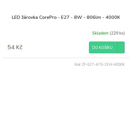
LED žárovka CorePro - E27 - 8W - 806lm - 4000K
Skladem
(229 ks)
Průměrné
hodnocení
produktu
54 Kč
DO KOŠÍKU
je
5,0
z
Kód:
ZF-E27-A70-15W-4000K
5
hvězdiček.