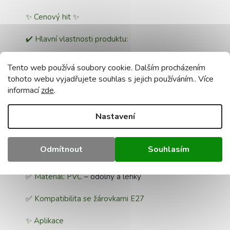
✨ Cenový hit ✨
✔️ Hlavní vlastnosti produktu:
✅ Plastový držák lampy E27 s obojkem
je pevné a
Tento web používá soubory cookie. Dalším procházením
estetické řešení pro lampy E27, vyrobené z
tohoto webu vyjadřujete souhlas s jejich používáním.. Více
odolného PVC.
informací
zde
.
✅ Umožňuje snadnou instalaci stínidel a stínidel
Nastavení
díky praktickému držáku na límec.
✅
Snadná instalace
- s límcem pro připevnění
Odmítnout
Souhlasím
stínidla nebo stínidla
✅
Materiál: PVC
– odolný a lehký
✅
Kompatibilita se žárovkami E27
✨ Aplikace