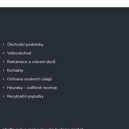
Z
á
p
a
Informace pro vás
t
í
Obchodní podmínky
Velkoobchod
Reklamace a vrácení zboží
Kontakty
Ochrana osobních údajů
Heureka - ověřené recenze
Recyklační poplatky
Odebírat newsletter