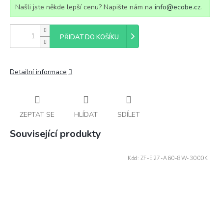
Našli jste někde lepší cenu? Napište nám na
info@ecobe.cz
.
PŘIDAT DO KOŠÍKU
Detailní informace
ZEPTAT SE
HLÍDAT
SDÍLET
Související produkty
Kód:
ZF-E27-A60-8W-3000K