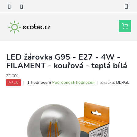
Přejít
na
obsah
Nákupní
košík
LED žárovka G95 - E27 - 4W -
FILAMENT - kouřová - teplá bílá
ZD001
Průměrné
1 hodnocení
Podrobnosti hodnocení
Značka:
BERGE
AKCE
hodnocení
produktu
je
5,0
z
5
hvězdiček.