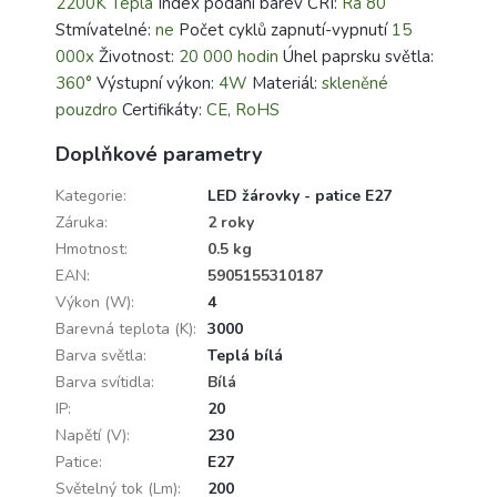
2200K Teplá
Index podání barev CRI:
Ra 80
Stmívatelné:
ne
Počet cyklů zapnutí-vypnutí
15
000x
Životnost:
20 000 hodin
Úhel paprsku světla:
360°
Výstupní výkon:
4W
Materiál:
skleněné
pouzdro
Certifikáty:
CE, RoHS
Doplňkové parametry
Kategorie
:
LED žárovky - patice E27
Záruka
:
2 roky
Hmotnost
:
0.5 kg
EAN
:
5905155310187
Výkon (W)
:
4
Barevná teplota (K)
:
3000
Barva světla
:
Teplá bílá
Barva svítidla
:
Bílá
IP
:
20
Napětí (V)
:
230
Patice
:
E27
Světelný tok (Lm)
:
200