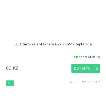
LED žárovka s vláknem E27 - 8W - teplá bílá
Skladem
(478 ks)
63 Kč
DO KOŠÍKU
Kód:
PHL-9290023067
TIP