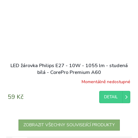
LED žárovka Philips E27 - 10W - 1055 lm - studená
bílá - CorePro Premium A60
Momentálně nedostupné
Průměrné
hodnocení
produktu
59 Kč
DETAIL
je
5,0
z
5
hvězdiček.
ZOBRAZIT VŠECHNY SOUVISEJÍCÍ PRODUKTY