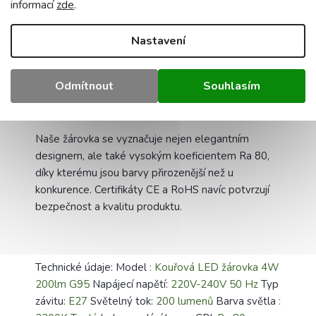
informací
zde
.
Objevte nové možnosti osvětlení vašeho interiéru.
Nastavení
Ideální pro obývací pokoje, ložnice nebo kavárny,
naše žárovka vytváří hřejivou atmosféru. Ideální pro
Odmítnout
Souhlasím
ty, kteří oceňují moderní design a vysoce kvalitní
osvětlení.
Naše žárovka se vyznačuje nejen elegantním
designem, ale také vysokým koeficientem Ra 80,
díky kterému jsou barvy přirozenější než u
konkurence. Certifikáty CE a RoHS navíc potvrzují
bezpečnost a kvalitu produktu.
Technické údaje: Model
: Kouřová LED žárovka 4W
200lm G95
Napájecí napětí:
220V-240V 50 Hz
Typ
závitu:
E27
Světelný tok:
200 lumenů
Barva světla
: