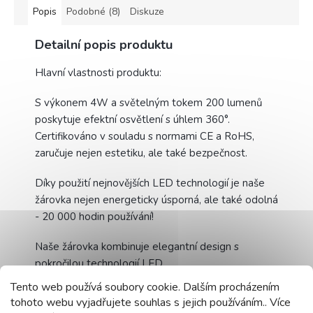
Popis
Podobné (8)
Diskuze
Detailní popis produktu
Hlavní vlastnosti produktu:
S výkonem 4W a světelným tokem 200 lumenů
poskytuje efektní osvětlení s úhlem 360°.
Certifikováno v souladu s normami CE a RoHS,
zaručuje nejen estetiku, ale také bezpečnost.
Díky použití nejnovějších LED technologií je naše
žárovka nejen energeticky úsporná, ale také odolná
- 20 000 hodin používání!
Naše žárovka kombinuje elegantní design s
pokročilou technologií LED
Tento web používá soubory cookie. Dalším procházením
Velké rozměry žárovky G95 zaručují široký
tohoto webu vyjadřujete souhlas s jejich používáním.. Více
pozorovací úhel a rovnoměrně rozptylují světlo.