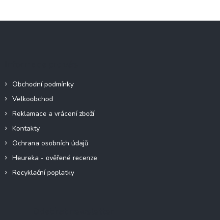
Z
á
p
a
Informace pro vás
t
í
Obchodní podmínky
Velkoobchod
Reklamace a vrácení zboží
Kontakty
Ochrana osobních údajů
Heureka - ověřené recenze
Recyklační poplatky
Odebírat newsletter