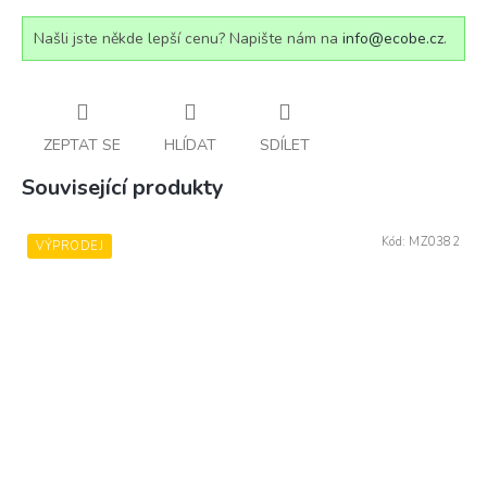
Našli jste někde lepší cenu? Napište nám na
info@ecobe.cz
.
ZEPTAT SE
HLÍDAT
SDÍLET
Související produkty
Kód:
MZ0382
VÝPRODEJ