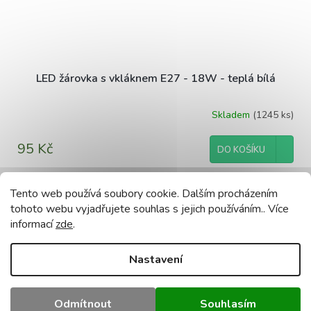
LED žárovka s vkláknem E27 - 18W - teplá bílá
Skladem
(1245 ks)
95 Kč
DO KOŠÍKU
Tento web používá soubory cookie. Dalším procházením
tohoto webu vyjadřujete souhlas s jejich používáním.. Více
ZOBRAZIT VŠECHNY SOUVISEJÍCÍ PRODUKTY
informací
zde
.
Popis
Podobné (8)
Diskuze
Nastavení
Detailní popis produktu
Odmítnout
Souhlasím