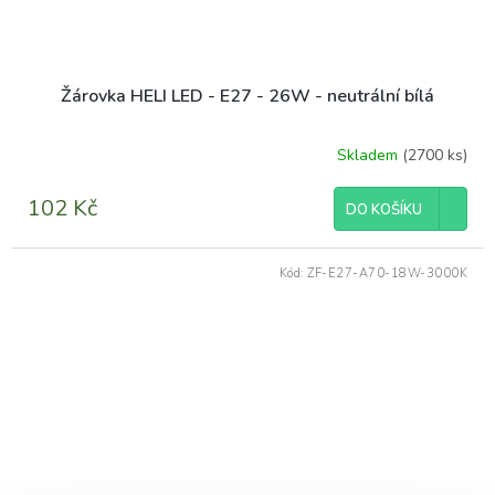
Žárovka HELI LED - E27 - 26W - neutrální bílá
Skladem
(2700 ks)
Průměrné
hodnocení
produktu
102 Kč
DO KOŠÍKU
je
5,0
z
Kód:
ZF-E27-A70-18W-3000K
5
hvězdiček.