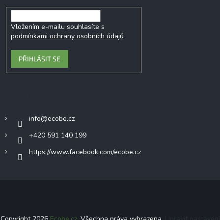
Vložením e-mailu souhlasíte s
podmínkami ochrany osobních údajů
PŘIHLÁSIT SE
Kontakt
info
@
ecobe.cz
+420 591 140 199
https://www.facebook.com/ecobe.cz
Copyright 2026
Ecobe.cz
. Všechna práva vyhrazena.
Upravit nastavení