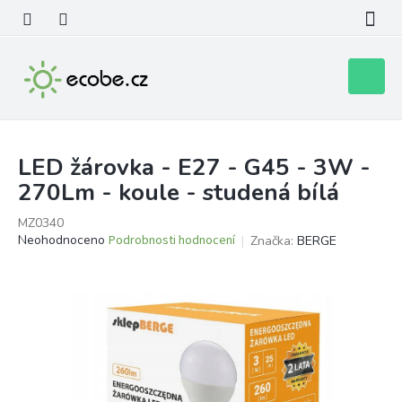
Přejít
na
obsah
Nákupní
košík
LED žárovka - E27 - G45 - 3W -
270Lm - koule - studená bílá
MZ0340
Průměrné
Neohodnoceno
Podrobnosti hodnocení
Značka:
BERGE
hodnocení
produktu
je
0,0
z
5
hvězdiček.