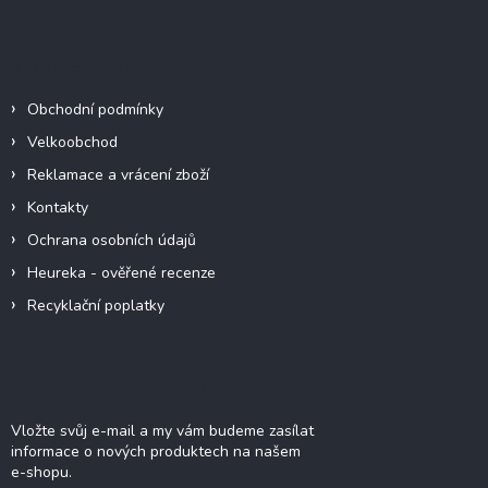
á
p
a
Informace pro vás
t
í
Obchodní podmínky
Velkoobchod
Reklamace a vrácení zboží
Kontakty
Ochrana osobních údajů
Heureka - ověřené recenze
Recyklační poplatky
Odebírat newsletter
Vložte svůj e-mail a my vám budeme zasílat
informace o nových produktech na našem
e-shopu.