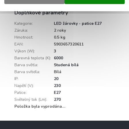
Popis produktu není dostupný
Doplňkové parametry
Kategorie
:
LED žárovky - patice E27
Záruka
:
2 roky
Hmotnost
:
0.5 kg
EAN
:
5903657320611
Výkon (W)
:
3
Barevná teplota (K)
:
6000
Barva světla
:
Studená bílá
Barva svítidla
:
Bílá
IP
:
20
Napětí (V)
:
230
Patice
:
E27
Světelný tok (Lm)
:
270
Položka byla vyprodána…
Z