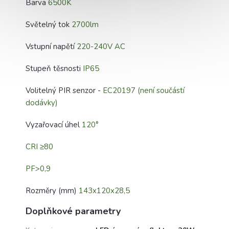
Barva
6500K
Světelný tok
2700lm
Vstupní napětí
220-240V AC
Stupeň těsnosti
IP65
Volitelný PIR senzor -
EC20197 (není součástí
dodávky)
Vyzařovací úhel
120°
CRI ≥80
PF>0,9
Rozměry (mm)
143x120x28,5
Doplňkové parametry