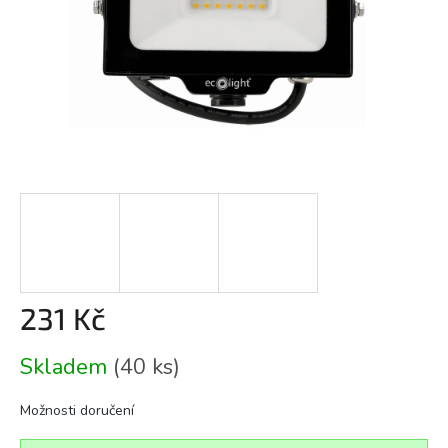
231 Kč
Měrná
Skladem
(40 ks)
cena:
Možnosti doručení