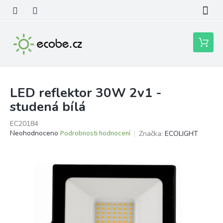
Přejít
na
obsah
Nákupní
košík
LED reflektor 30W 2v1 -
studená bílá
EC20184
Průměrné
Neohodnoceno
Podrobnosti hodnocení
Značka:
ECOLIGHT
hodnocení
produktu
je
0,0
z
5
hvězdiček.