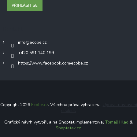
PŘIHLÁSIT SE
Kontakt
info
@
ecobe.cz
+420 591 140 199
https://www.facebook.com/ecobe.cz
Copyright 2026
Ecobe.cz
. Všechna práva vyhrazena.
Upravit nastavení
cookies
Grafický návrh vytvořil a na Shoptet implementoval
Tomáš Hlad
&
Shoptetak.cz
.