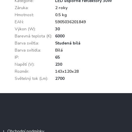
Kategorie
:
LED úsporné reflektory 30W
Záruka
:
2 roky
Hmotnost
:
0.5 kg
EAN
:
5905036201849
Výkon (W)
:
30
Barevná teplota (K)
:
6000
Barva světla
:
Studená bílá
Barva svítidla
:
Bílá
IP
:
65
Napětí (V)
:
230
Rozměr
:
143x120x28
Světelný tok (Lm)
:
2700
Z
á
p
a
Informace pro vás
t
í
Obchodní podmínky