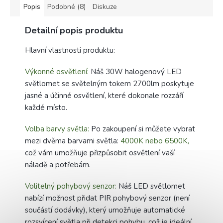
Popis
Podobné (8)
Diskuze
Detailní popis produktu
Hlavní vlastnosti produktu:
Výkonné osvětlení:
Náš 30W halogenový LED
světlomet se světelným tokem 2700lm poskytuje
jasné a účinné osvětlení, které dokonale rozzáří
každé místo.
Volba barvy světla:
Po zakoupení si můžete vybrat
mezi dvěma barvami světla:
4000K nebo 6500K,
což vám umožňuje přizpůsobit osvětlení vaší
náladě a potřebám.
Volitelný pohybový senzor:
Náš LED světlomet
nabízí možnost přidat PIR pohybový senzor (není
součástí dodávky), který umožňuje automatické
rozsvícení světla při detekci pohybu, což je ideální