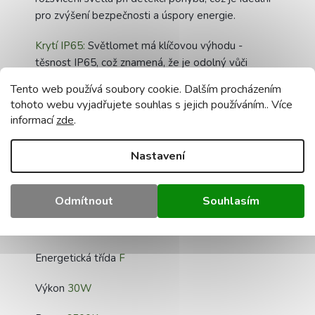
pro zvýšení bezpečnosti a úspory energie.
Krytí IP65:
Světlomet má klíčovou výhodu -
těsnost IP65, což znamená, že je odolný vůči
prachu a vlhkosti, takže jej můžete volně používat
Tento web používá soubory cookie. Dalším procházením
venku, na zahradě, na dvoře nebo na jiných místech,
tohoto webu vyjadřujete souhlas s jejich používáním.. Více
kde je vyžadováno trvalé osvětlení.
informací
zde
.
Volitelný pohybový senzor: Náš LED světlomet
Nastavení
nabízí možnost přidat PIR pohybový senzor (není
součástí dodávky), který umožňuje automatické
rozsvícení světla při detekci pohybu, což je ideální
Odmítnout
Souhlasím
pro zvýšení bezpečnosti a úspory energie.
Technická data:
Energetická třída
F
Výkon
30W