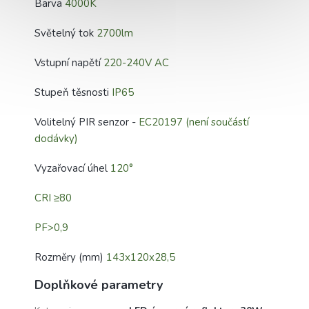
Barva
4000K
Světelný tok
2700lm
Vstupní napětí
220-240V AC
Stupeň těsnosti
IP65
Volitelný PIR senzor -
EC20197 (není součástí
dodávky)
Vyzařovací úhel
120°
CRI ≥80
PF>0,9
Rozměry (mm)
143x120x28,5
Doplňkové parametry