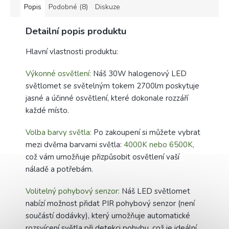
Popis
Podobné (8)
Diskuze
Detailní popis produktu
Hlavní vlastnosti produktu:
Výkonné osvětlení:
Náš 30W halogenový LED
světlomet se světelným tokem 2700lm poskytuje
jasné a účinné osvětlení, které dokonale rozzáří
každé místo.
Volba barvy světla:
Po zakoupení si můžete vybrat
mezi dvěma barvami světla:
4000K nebo 6500K,
což vám umožňuje přizpůsobit osvětlení vaší
náladě a potřebám.
Volitelný pohybový senzor:
Náš LED světlomet
nabízí možnost přidat PIR pohybový senzor (není
součástí dodávky), který umožňuje automatické
rozsvícení světla při detekci pohybu, což je ideální