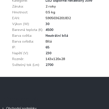
Kategorie
:
LED úsporné reflektory 30W
Záruka
:
2 roky
Hmotnost
:
0.5 kg
EAN
:
5905036201832
Výkon (W)
:
30
Barevná teplota (K)
:
4500
Barva světla
:
Neutrální bílá
Barva svítidla
:
Bílá
IP
:
65
Napětí (V)
:
230
Rozměr
:
143x120x28
Světelný tok (Lm)
:
2700
Z
á
p
a
Informace pro vás
t
í
Obchodní podmínky