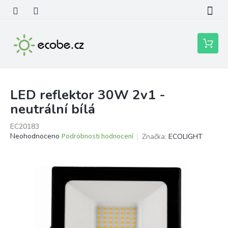
Přejít
na
obsah
Nákupní
košík
LED reflektor 30W 2v1 -
neutrální bílá
EC20183
Průměrné
Neohodnoceno
Podrobnosti hodnocení
Značka:
ECOLIGHT
hodnocení
produktu
je
0,0
z
5
hvězdiček.