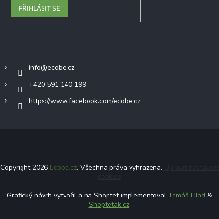
PŘIHLÁSIT SE
Kontakt
info
@
ecobe.cz
+420 591 140 199
https://www.facebook.com/ecobe.cz
Copyright 2026
Ecobe.cz
. Všechna práva vyhrazena.
Upravit nastavení
cookies
Grafický návrh vytvořil a na Shoptet implementoval
Tomáš Hlad
&
Shoptetak.cz
.