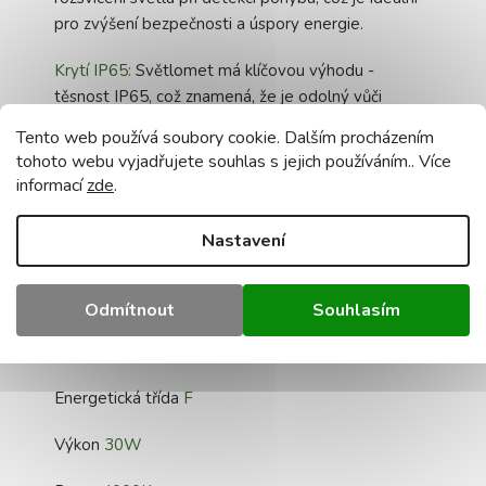
pro zvýšení bezpečnosti a úspory energie.
Krytí IP65:
Světlomet má klíčovou výhodu -
těsnost IP65, což znamená, že je odolný vůči
prachu a vlhkosti, takže jej můžete volně používat
Tento web používá soubory cookie. Dalším procházením
venku, na zahradě, na dvoře nebo na jiných místech,
tohoto webu vyjadřujete souhlas s jejich používáním.. Více
kde je vyžadováno trvalé osvětlení.
informací
zde
.
Volitelný pohybový senzor: Náš LED světlomet
Nastavení
nabízí možnost přidat PIR pohybový senzor (není
součástí dodávky), který umožňuje automatické
rozsvícení světla při detekci pohybu, což je ideální
Odmítnout
Souhlasím
pro zvýšení bezpečnosti a úspory energie.
Technická data:
Energetická třída
F
Výkon
30W