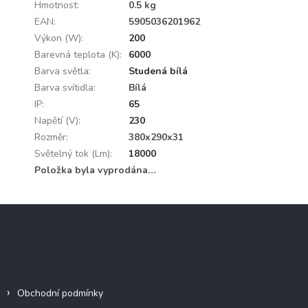
Hmotnost
:
0.5 kg
EAN
:
5905036201962
Výkon (W)
:
200
Barevná teplota (K)
:
6000
Barva světla
:
Studená bílá
Barva svítidla
:
Bílá
IP
:
65
Napětí (V)
:
230
Rozměr
:
380x290x31
Světelný tok (Lm)
:
18000
Položka byla vyprodána…
Z
á
p
a
Informace pro vás
t
í
Obchodní podmínky