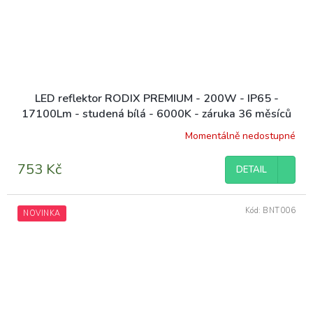
LED reflektor RODIX PREMIUM - 200W - IP65 -
17100Lm - studená bílá - 6000K - záruka 36 měsíců
Momentálně nedostupné
Průměrné
hodnocení
produktu
753 Kč
DETAIL
je
4,8
z
Kód:
BNT006
NOVINKA
5
hvězdiček.