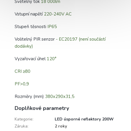
Světelný tok
18 000lm
Vstupní napětí
220-240V AC
Stupeň těsnosti
IP65
Volitelný PIR senzor
- EC20197 (není součástí
dodávky)
Vyzařovací úhel
120°
CRI ≥80
PF>0,9
Rozměry (mm)
380x290x31,5
Doplňkové parametry
Kategorie
:
LED úsporné reflektory 200W
Záruka
:
2 roky