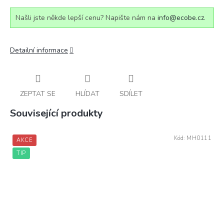
Našli jste někde lepší cenu? Napište nám na
info@ecobe.cz
.
Detailní informace
ZEPTAT SE
HLÍDAT
SDÍLET
Související produkty
Kód:
MH0111
AKCE
TIP