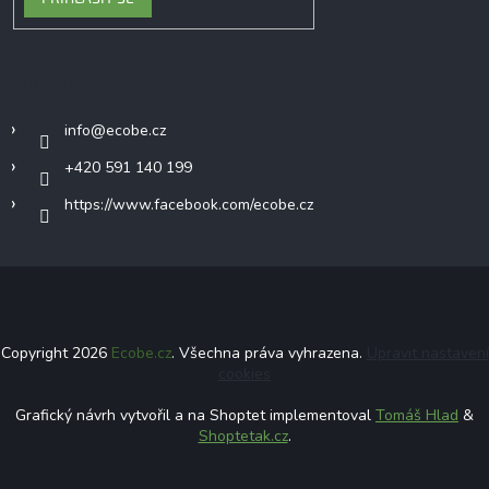
Kontakt
info
@
ecobe.cz
+420 591 140 199
https://www.facebook.com/ecobe.cz
Copyright 2026
Ecobe.cz
. Všechna práva vyhrazena.
Upravit nastavení
cookies
Grafický návrh vytvořil a na Shoptet implementoval
Tomáš Hlad
&
Shoptetak.cz
.