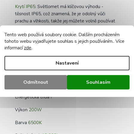
Krytí IP65:
Světlomet má klíčovou výhodu -
těsnost IP65, což znamená, že je odolný vůči
prachu a vlhkosti, takže jej můžete volně používat
venku, na zahradě, na dvoře nebo na jiných místech,
Tento web používá soubory cookie. Dalším procházením
kde je vyžadováno trvalé osvětlení.
tohoto webu vyjadřujete souhlas s jejich používáním.. Více
informací
zde
.
Volitelný pohybový senzor: Náš LED světlomet
nabízí možnost přidat PIR pohybový senzor (není
součástí dodávky), který umožňuje automatické
Nastavení
rozsvícení světla při detekci pohybu, což je ideální
pro zvýšení bezpečnosti a úspory energie.
Odmítnout
Souhlasím
Technická data:
Energetická třída
F
Výkon
200W
Barva
6500K