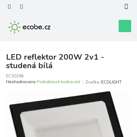
Přejít
na
obsah
Nákupní
košík
LED reflektor 200W 2v1 -
studená bílá
EC20196
Průměrné
Neohodnoceno
Podrobnosti hodnocení
Značka:
ECOLIGHT
hodnocení
produktu
je
0,0
z
5
hvězdiček.