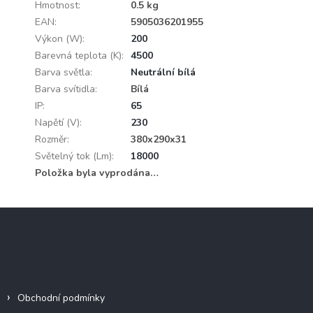
Hmotnost
:
0.5 kg
EAN
:
5905036201955
Výkon (W)
:
200
Barevná teplota (K)
:
4500
Barva světla
:
Neutrální bílá
Barva svítidla
:
Bílá
IP
:
65
Napětí (V)
:
230
Rozměr
:
380x290x31
Světelný tok (Lm)
:
18000
Položka byla vyprodána…
Z
á
p
a
Informace pro vás
t
í
Obchodní podmínky