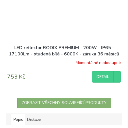
LED reflektor RODIX PREMIUM - 200W - IP65 -
17100Lm - studená bílá - 6000K - záruka 36 měsíců
Momentálně nedostupné
Průměrné
hodnocení
produktu
753 Kč
DETAIL
je
4,8
z
5
hvězdiček.
ZOBRAZIT VŠECHNY SOUVISEJÍCÍ PRODUKTY
Popis
Diskuze