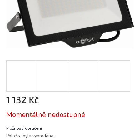
1 132 Kč
Měrná
Momentálně nedostupné
cena:
Možnosti doručení
Položka byla vyprodána…