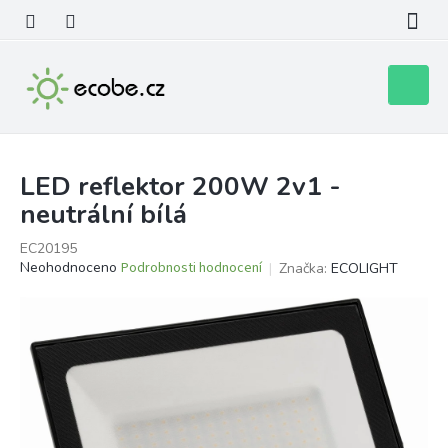
Přejít
na
obsah
Nákupní
košík
LED reflektor 200W 2v1 -
neutrální bílá
EC20195
Průměrné
Neohodnoceno
Podrobnosti hodnocení
Značka:
ECOLIGHT
hodnocení
produktu
je
0,0
z
5
hvězdiček.