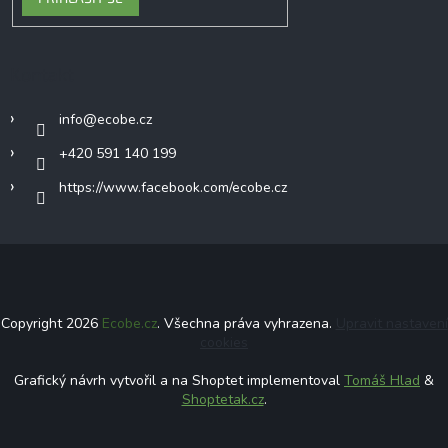
Kontakt
info
@
ecobe.cz
+420 591 140 199
https://www.facebook.com/ecobe.cz
Copyright 2026
Ecobe.cz
. Všechna práva vyhrazena.
Upravit nastavení
cookies
Grafický návrh vytvořil a na Shoptet implementoval
Tomáš Hlad
&
Shoptetak.cz
.