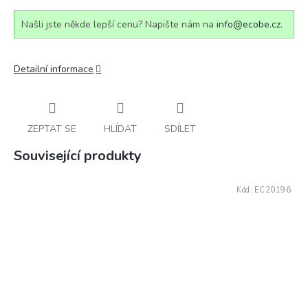
Našli jste někde lepší cenu? Napište nám na
info@ecobe.cz
.
Detailní informace
ZEPTAT SE
HLÍDAT
SDÍLET
Související produkty
Kód:
EC20196