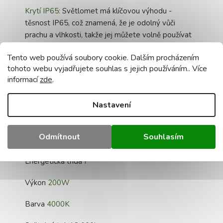
Krytí IP65:
Světlomet má klíčovou výhodu -
těsnost IP65, což znamená, že je odolný vůči
prachu a vlhkosti, takže jej můžete volně používat
venku, na zahradě, na dvoře nebo na jiných místech,
Tento web používá soubory cookie. Dalším procházením
kde je vyžadováno trvalé osvětlení.
tohoto webu vyjadřujete souhlas s jejich používáním.. Více
informací
zde
.
Volitelný pohybový senzor: Náš LED světlomet
nabízí možnost přidat PIR pohybový senzor (není
součástí dodávky), který umožňuje automatické
Nastavení
rozsvícení světla při detekci pohybu, což je ideální
pro zvýšení bezpečnosti a úspory energie.
Odmítnout
Souhlasím
Technická data:
Energetická třída
F
Výkon
200W
Barva
4000K