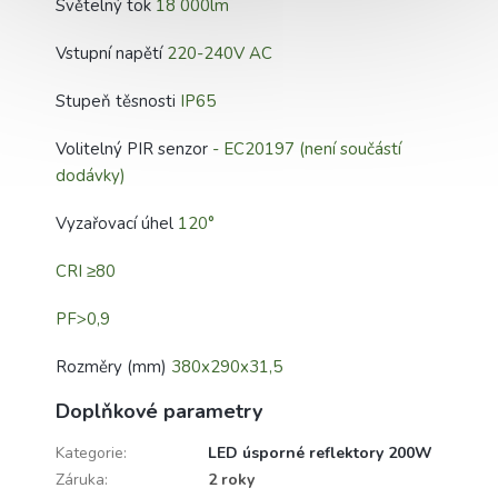
Světelný tok
18 000lm
Vstupní napětí
220-240V AC
Stupeň těsnosti
IP65
Volitelný PIR senzor
- EC20197 (není součástí
dodávky)
Vyzařovací úhel
120°
CRI ≥80
PF>0,9
Rozměry (mm)
380x290x31,5
Doplňkové parametry
Kategorie
:
LED úsporné reflektory 200W
Záruka
:
2 roky