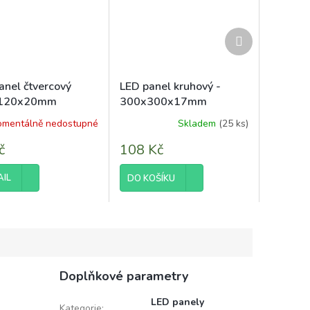
Další
produkt
anel čtvercový
LED panel kruhový -
120x20mm
300x300x17mm
vný - 6W - 230V -
vestavný - 24W - 230V -
mentálně nedostupné
Skladem
(25 ks)
Průměrné
 - studená bílá
1900Lm - teplá bílá
hodnocení
č
108 Kč
produktu
je
5,0
AIL
DO KOŠÍKU
z
5
hvězdiček.
Doplňkové parametry
LED panely
Kategorie
: