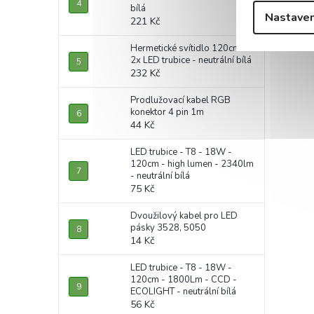
bílá
Nastaven
221 Kč
Hermetické svítidlo 120cm +
2x LED trubice - neutrální bílá
232 Kč
Prodlužovací kabel RGB
konektor 4 pin 1m
44 Kč
LED trubice - T8 - 18W -
120cm - high lumen - 2340lm
- neutrální bílá
75 Kč
Dvoužilový kabel pro LED
pásky 3528, 5050
14 Kč
LED trubice - T8 - 18W -
120cm - 1800Lm - CCD -
ECOLIGHT - neutrální bílá
56 Kč