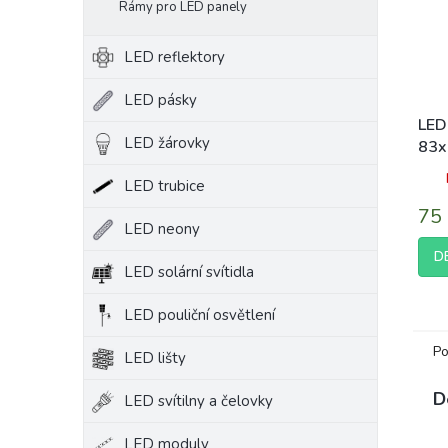
Rámy pro LED panely
LED reflektory
LED pásky
LED
LED žárovky
83x
SAN
LED trubice
230
neut
75
LED neony
D
LED solární svítidla
LED pouliční osvětlení
Po
LED lišty
D
LED svítilny a čelovky
LED moduly