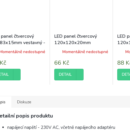
 panel čtvercový
LED panel čtvercový
LED p
83x15mm vestavný -
120x120x20mm
120x
AN 2835 - 3W -
vestavný - 6W - 230V -
vesta
Momentálně nedostupné
Momentálně nedostupné
Mo
V - 200Lm -
390Lm - teplá bílá
390Lm
rální bílá
 Kč
66 Kč
88 K
ETAIL
DETAIL
DET
pis
Diskuze
etailní popis produktu
napájecí napětí - 230V AC, včetně napájecího adaptéru