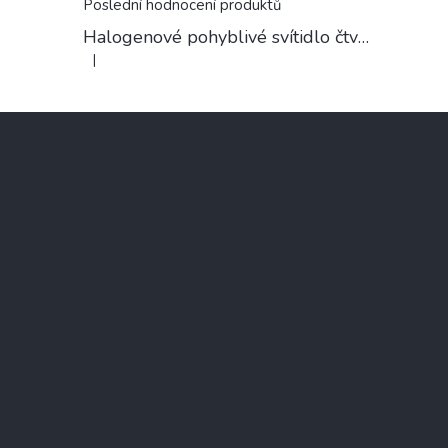
Poslední hodnocení produktů
Halogenové pohyblivé svítidlo čtvercové chrom
|
Hodnocení produktu je 5 z 5 hvězdiček.
Z
á
p
a
t
í