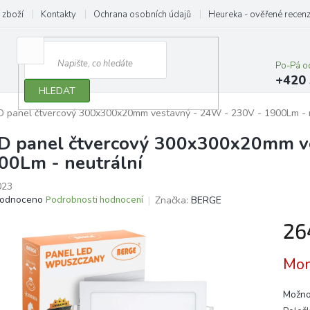
 zboží
Kontakty
Ochrana osobních údajů
Heureka - ověřené recen
Po-Pá o
+420 
HLEDAT
D panel čtvercový 300x300x20mm vestavný - 24W - 230V - 1900Lm - n
D panel čtvercový 300x300x20mm v
00Lm - neutrální
023
ěrné
odnoceno
Podrobnosti hodnocení
Značka:
BERGE
ocení
26
ktu
Měrn
Mom
cena:
iček.
Možno