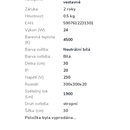
vestavné
Záruka
:
2 roky
Hmotnost
:
0.5 kg
EAN
:
5907612231301
Výkon (W)
:
24
Barevná teplota
4500
(K)
:
Barva světla
:
Neutrální bílá
Barva svítidla
:
Bílá
Délka (cm)
:
30
IP
:
20
Napětí (V)
:
230
Rozměr
:
300x300x20
Světelný tok
1900
(Lm)
:
Druh svítidla
:
stropní
Šířka (cm)
:
30
Položka byla vyprodána…