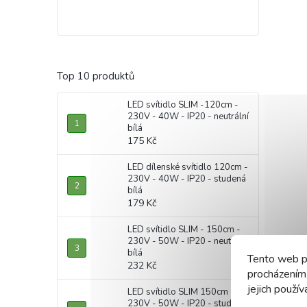
Top 10 produktů
LED svítidlo SLIM -120cm -
230V - 40W - IP20 - neutrální
bílá
175 Kč
LED dílenské svítidlo 120cm -
230V - 40W - IP20 - studená
bílá
179 Kč
LED svítidlo SLIM - 150cm -
230V - 50W - IP20 - neutrální
bílá
Tento web p
232 Kč
procházením
jejich použív
LED svítidlo SLIM 150cm -
230V - 50W - IP20 - studená