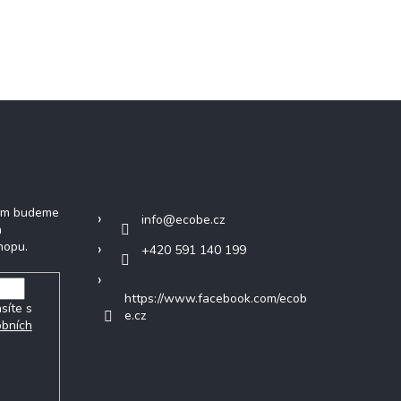
tter
Kontakt
vám budeme
info
@
ecobe.cz
h
hopu.
+420 591 140 199
https://www.facebook.com/ecob
síte s
e.cz
obních