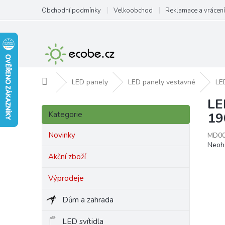
Přejít
Obchodní podmínky
Velkoobchod
Reklamace a vrácení
na
obsah
Domů
LED panely
LED panely vestavné
LE
LE
P
Přeskočit
o
Kategorie
19
kategorie
s
t
Novinky
MD0
Prům
Neoh
r
hodn
a
Akční zboží
produ
n
je
Výprodeje
n
0,0
í
z
Dům a zahrada
p
5
hvězd
a
LED svítidla
n