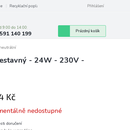
ze
Recyklační poplatky
Přihlášení
d 9:00 do 14:00:
Nákupní
Prázdný košík
591 140 199
košík
eutrální
estavný - 24W - 230V -
4 Kč
á
entálně nedostupné
sti doručení