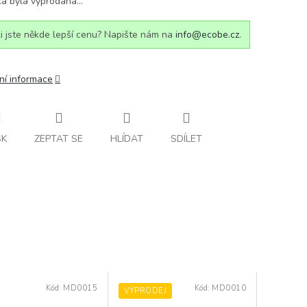
ka byla vyprodána…
i jste někde lepší cenu? Napište nám na
info@ecobe.cz
.
ní informace
SK
ZEPTAT SE
HLÍDAT
SDÍLET
Kód:
MD0015
Kód:
MD0010
VÝPRODEJ