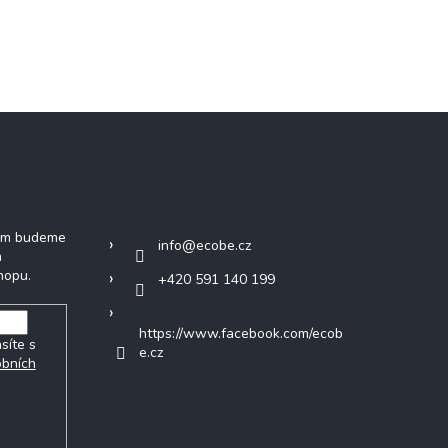
tter
Kontakt
vám budeme
info
@
ecobe.cz
h
hopu.
+420 591 140 199
https://www.facebook.com/ecob
síte s
e.cz
obních