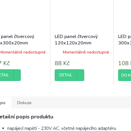
 panel čtvercový
LED panel čtvercový
LED p
0x300x20mm
120x120x20mm
300x
tavný - 24W - 230V -
vestavný - 6W - 230V -
vesta
Momentálně nedostupné
Momentálně nedostupné
Průměr
0Lm - studená
390Lm - studená bílá
1900L
hodnoc
7 Kč
88 Kč
108 
produk
je
5,0
ETAIL
DETAIL
DO K
z
5
hvězdič
pis
Diskuze
etailní popis produktu
napájecí napětí - 230V AC, včetně napájecího adaptéru