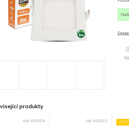
Polož
Našl
Detail
TI
visející produkty
Kód:
MD0024
Kód:
MD0015
VÝPR