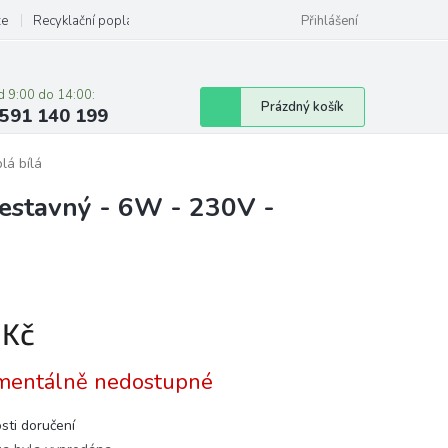
ze
Recyklační poplatky
Přihlášení
d 9:00 do 14:00:
Nákupní
Prázdný košík
591 140 199
košík
lá bílá
stavný - 6W - 230V -
 Kč
á
entálně nedostupné
sti doručení