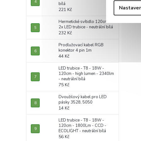
bílá
Nastaven
221 Kč
Hermetické svítidlo 120cm +
2x LED trubice - neutrální bílá
232 Kč
Prodlužovací kabel RGB
konektor 4 pin 1m
44 Kč
LED trubice - T8 - 18W -
120cm - high lumen - 2340lm
- neutrální bílá
75 Kč
Dvoužilový kabel pro LED
pásky 3528, 5050
14 Kč
LED trubice - T8 - 18W -
120cm - 1800Lm - CCD -
ECOLIGHT - neutrální bílá
56 Kč