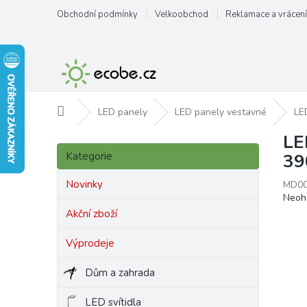
Přejít
Obchodní podmínky
Velkoobchod
Reklamace a vrácení
na
obsah
Domů
LED panely
LED panely vestavné
LE
LE
P
Přeskočit
o
Kategorie
39
kategorie
s
t
Novinky
MD0
Prům
Neoh
r
hodn
a
Akční zboží
produ
n
je
Výprodeje
n
0,0
í
z
Dům a zahrada
p
5
hvězd
a
LED svítidla
n