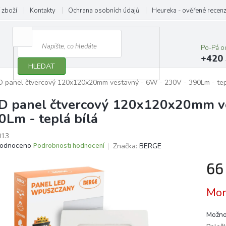
 zboží
Kontakty
Ochrana osobních údajů
Heureka - ověřené recen
Po-Pá o
+420 
HLEDAT
D panel čtvercový 120x120x20mm vestavný - 6W - 230V - 390Lm - tep
D panel čtvercový 120x120x20mm ve
0Lm - teplá bílá
013
ěrné
odnoceno
Podrobnosti hodnocení
Značka:
BERGE
ocení
66
ktu
Měrn
Mom
cena:
iček.
Možno