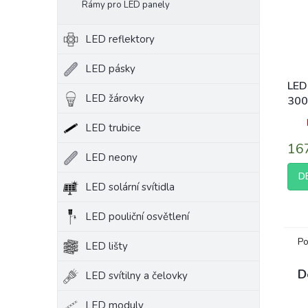
Rámy pro LED panely
LED reflektory
LED pásky
LED
LED žárovky
30
ves
LED trubice
190
16
LED neony
D
LED solární svítidla
LED pouliční osvětlení
Po
LED lišty
D
LED svítilny a čelovky
LED moduly