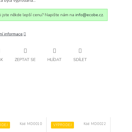
ka byla vyprodána…
i jste někde lepší cenu? Napište nám na
info@ecobe.cz
.
ní informace
SK
ZEPTAT SE
HLÍDAT
SDÍLET
Kód:
MD0010
Kód:
MD0022
ODEJ
VÝPRODEJ