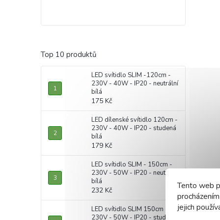
Top 10 produktů
LED svítidlo SLIM -120cm -
230V - 40W - IP20 - neutrální
bílá
175 Kč
LED dílenské svítidlo 120cm -
230V - 40W - IP20 - studená
bílá
179 Kč
LED svítidlo SLIM - 150cm -
230V - 50W - IP20 - neutrální
bílá
Tento web p
232 Kč
procházením
jejich použív
LED svítidlo SLIM 150cm -
230V - 50W - IP20 - studená