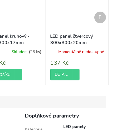
Další
produkt
anel kruhový -
LED panel čtvercový
300x17mm
300x300x20mm
vný - 24W - 230V -
vestavný - 24W - 230V -
Skladem
(26 ks)
Momentálně nedostupné
né
m - teplá bílá
1900Lm - teplá
ení
Kč
137 Kč
tu
DETAIL
OŠÍKU
ek.
Doplňkové parametry
LED panely
Kategorie
: