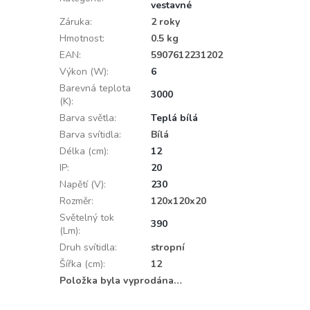
vestavné
Záruka
:
2 roky
Hmotnost
:
0.5 kg
EAN
:
5907612231202
Výkon (W)
:
6
Barevná teplota
3000
(K)
:
Barva světla
:
Teplá bílá
Barva svítidla
:
Bílá
Délka (cm)
:
12
IP
:
20
Napětí (V)
:
230
Rozměr
:
120x120x20
Světelný tok
390
(Lm)
:
Druh svítidla
:
stropní
Šířka (cm)
:
12
Položka byla vyprodána…