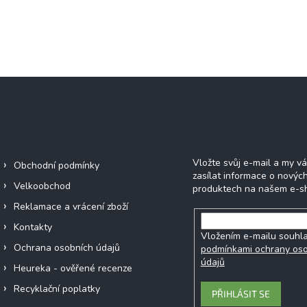
Informace pro vás
Odebírat newsle
Vložte svůj e-mail a my 
Obchodní podmínky
zasílat informace o novýc
Velkoobchod
produktech na našem e-s
Reklamace a vrácení zboží
Kontakty
Vložením e-mailu souhla
Ochrana osobních údajů
podmínkami ochrany os
údajů
Heureka - ověřené recenze
Recyklační poplatky
PŘIHLÁSIT SE