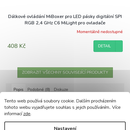
Dálkové ovládání MiBoxer pro LED pásky digitální SPI
RGB 2,4 GHz C6 MiLight pro ovladače
Momentálně nedostupné
408 Kč
DETAIL
ZOBRAZIT VŠECHNY SOUVISEJÍCÍ PRODUKTY
Popis
Podobné (8)
Diskuze
Tento web používá soubory cookie. Dalším procházením
Detailní popis produktu
tohoto webu vyjadřujete souhlas s jejich používáním.. Více
informací
zde
.
Dálkový ovladač RF pro LED RGB dotykový 18A
216W černý
Nastavení