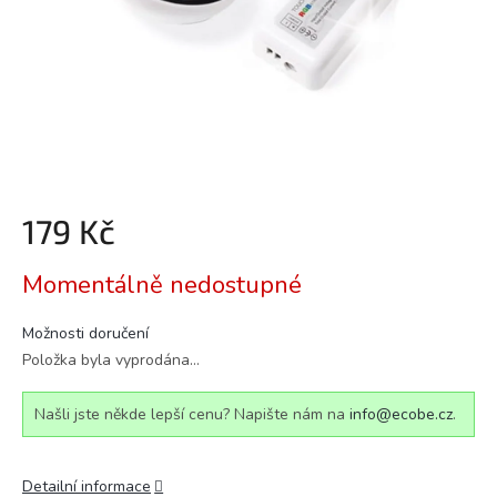
179 Kč
Měrná
Momentálně nedostupné
cena:
Možnosti doručení
Položka byla vyprodána…
Našli jste někde lepší cenu? Napište nám na
info@ecobe.cz
.
Detailní informace