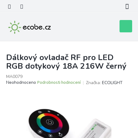
Přejít
na
obsah
Nákupní
košík
Dálkový ovladač RF pro LED
RGB dotykový 18A 216W černý
MA0079
Průměrné
Neohodnoceno
Podrobnosti hodnocení
Značka:
ECOLIGHT
hodnocení
produktu
je
0,0
z
5
hvězdiček.