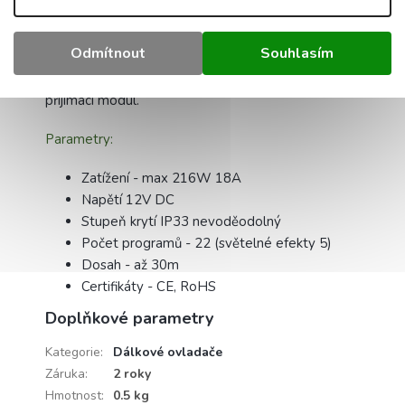
Dotykové kolečko lze s ním nastavit jas, statické
barevné volby a různé dynamické změny
Odmítnout
Souhlasím
světelných efektů.
Komplet obsahuje dálkový ovladač bez bateri a
přijímací modul.
Parametry:
Zatížení - max 216W 18A
Napětí 12V DC
Stupeň krytí IP33 nevoděodolný
Počet programů - 22 (světelné efekty 5)
Dosah - až 30m
Certifikáty - CE, RoHS
Doplňkové parametry
Kategorie
:
Dálkové ovladače
Záruka
:
2 roky
Hmotnost
:
0.5 kg