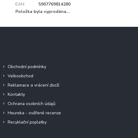
EAN
:
5907769814280
Položka byla vyprodána…
Z
á
p
a
Informace pro vás
t
í
Obchodní podmínky
Velkoobchod
Reklamace a vrácení zboží
Kontakty
Ochrana osobních údajů
Heureka - ověřené recenze
Recyklační poplatky