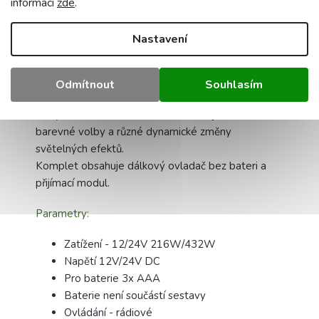
informací
zde
.
Popis
Podobné (8)
Diskuze
Nastavení
Detailní popis produktu
Dálkový dotykový ovladač černý pro
Odmítnout
Souhlasím
RGB LED pásky - max 216W
Dotykové kolečko lze s ním nastavit jas, statické
barevné volby a různé dynamické změny
světelných efektů.
Komplet obsahuje dálkový ovladač bez bateri a
přijímací modul.
Parametry:
Zatížení - 12/24V 216W/432W
Napětí 12V/24V DC
Pro baterie 3x AAA
Baterie není součástí sestavy
Ovládání - rádiové