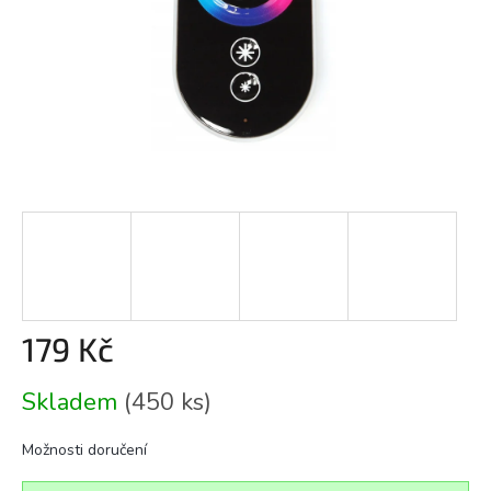
179 Kč
Měrná
Skladem
(450 ks)
cena:
Možnosti doručení