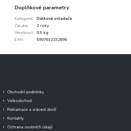
Doplňkové parametry
Kategorie
:
Dálkové ovladače
Záruka
:
2 roky
Hmotnost
:
0.5 kg
EAN
:
5907612232896
Z
á
p
a
Informace pro vás
t
í
Obchodní podmínky
Velkoobchod
Reklamace a vrácení zboží
Kontakty
Ochrana osobních údajů