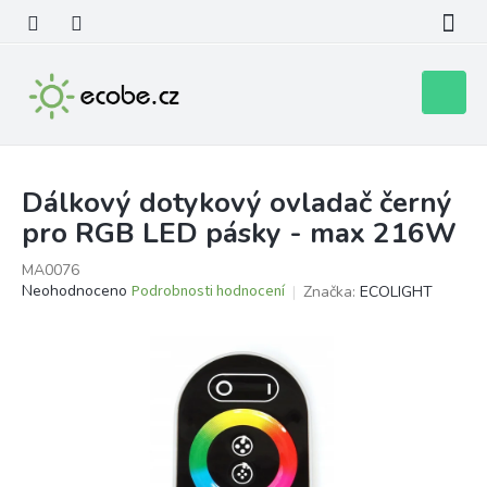
Přejít
na
obsah
Nákupní
košík
Dálkový dotykový ovladač černý
pro RGB LED pásky - max 216W
MA0076
Průměrné
Neohodnoceno
Podrobnosti hodnocení
Značka:
ECOLIGHT
hodnocení
produktu
je
0,0
z
5
hvězdiček.