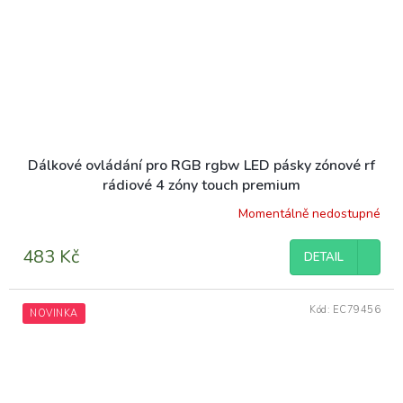
Dálkové ovládání pro RGB rgbw LED pásky zónové rf
rádiové 4 zóny touch premium
Momentálně nedostupné
483 Kč
DETAIL
Kód:
EC79456
NOVINKA