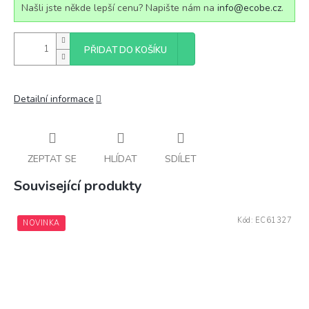
Našli jste někde lepší cenu? Napište nám na
info@ecobe.cz
.
PŘIDAT DO KOŠÍKU
Detailní informace
ZEPTAT SE
HLÍDAT
SDÍLET
Související produkty
Kód:
EC61327
NOVINKA