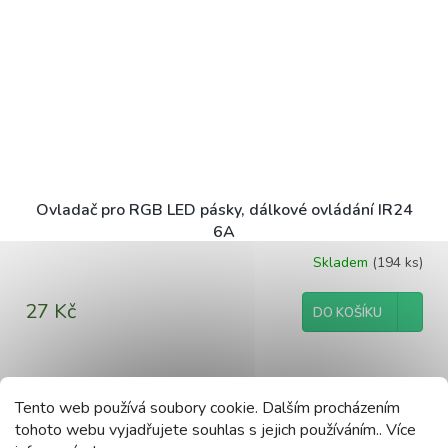
Ovladač pro RGB LED pásky, dálkové ovládání IR24
6A
Skladem
(194 ks)
27 Kč
DO KOŠÍKU
ZOBRAZIT VŠECHNY SOUVISEJÍCÍ PRODUKTY
Tento web používá soubory cookie. Dalším procházením
tohoto webu vyjadřujete souhlas s jejich používáním.. Více