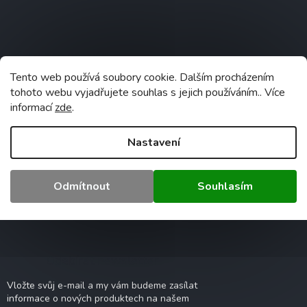
Z
á
á
d
p
a
c
a
Informace pro vás
í
t
p
í
Tento web používá soubory cookie. Dalším procházením
r
Obchodní podmínky
tohoto webu vyjadřujete souhlas s jejich používáním.. Více
v
Velkoobchod
informací
zde
.
k
y
Reklamace a vrácení zboží
v
Nastavení
Kontakty
ý
p
Ochrana osobních údajů
i
Odmítnout
Souhlasím
Heureka - ověřené recenze
s
u
Recyklační poplatky
Odebírat newsletter
Vložte svůj e-mail a my vám budeme zasílat
informace o nových produktech na našem