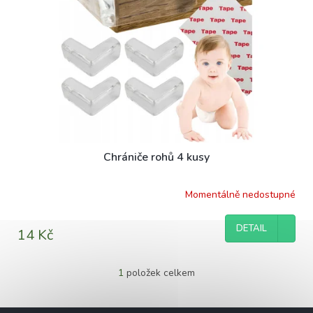
d
s
u
p
k
r
t
o
ů
d
u
k
t
ů
Chrániče rohů 4 kusy
Momentálně nedostupné
DETAIL
14 Kč
1
položek celkem
O
v
l