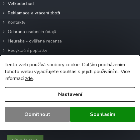
Velkoobchod
Reklamace a vrácení zboží
Kontakty
Ochrana osobních údajů
Heureka - ověřené recenze
Recyklační poplatky
Tento web používá soubory cookie. Dalším procházením
tohoto webu vyjadřujete souhlas s jejich používáním.. Více
Odebírat newsletter
informací
zde
.
Vložte svůj e-mail a my vám budeme zasílat
informace o nových produktech na našem
Nastavení
e-shopu.
Odmítnout
Souhlasím
Vložením e-mailu souhlasíte s
podmínkami ochrany osobních údajů