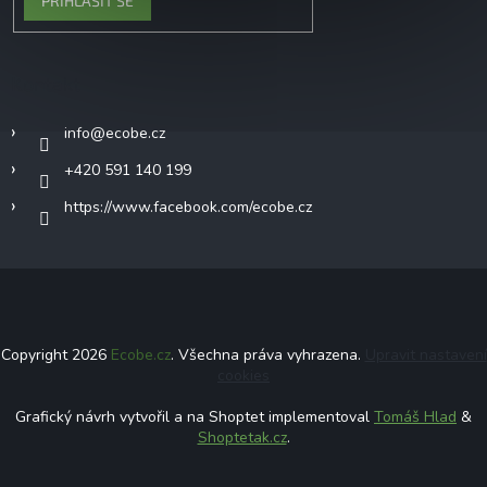
PŘIHLÁSIT SE
Kontakt
info
@
ecobe.cz
+420 591 140 199
https://www.facebook.com/ecobe.cz
Copyright 2026
Ecobe.cz
. Všechna práva vyhrazena.
Upravit nastavení
cookies
Grafický návrh vytvořil a na Shoptet implementoval
Tomáš Hlad
&
Shoptetak.cz
.