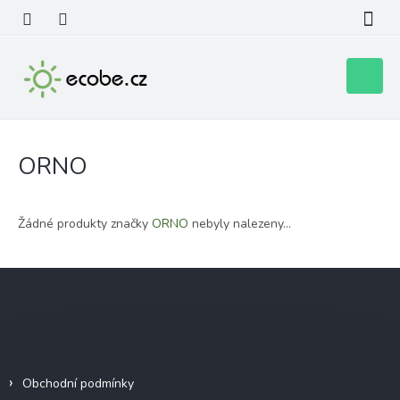
Přejít
na
obsah
Nákupní
košík
ORNO
Žádné produkty značky
ORNO
nebyly nalezeny...
Z
á
p
a
Informace pro vás
t
í
Obchodní podmínky