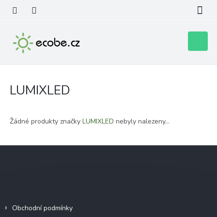
Přejít
na
obsah
Nákupní
košík
LUMIXLED
Žádné produkty značky
LUMIXLED
nebyly nalezeny...
Z
á
p
a
Informace pro vás
t
í
Obchodní podmínky