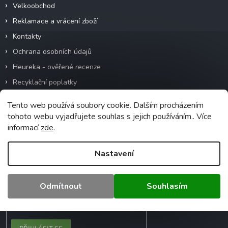
Velkoobchod
Reklamace a vrácení zboží
Kontakty
Ochrana osobních údajů
Heureka - ověřené recenze
Recyklační poplatky
Tento web používá soubory cookie. Dalším procházením
tohoto webu vyjadřujete souhlas s jejich používáním.. Více
Odebírat newsletter
informací
zde
.
Vložte svůj e-mail a my vám budeme zasílat
informace o nových produktech na našem
Nastavení
e-shopu.
Odmítnout
Souhlasím
Vložením e-mailu souhlasíte s
podmínkami ochrany osobních údajů