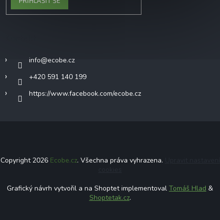
PŘIHLÁSIT SE
Kontakt
info
@
ecobe.cz
+420 591 140 199
https://www.facebook.com/ecobe.cz
Copyright 2026
Ecobe.cz
. Všechna práva vyhrazena.
Upravit nastavení
cookies
Grafický návrh vytvořil a na Shoptet implementoval
Tomáš Hlad
&
Shoptetak.cz
.