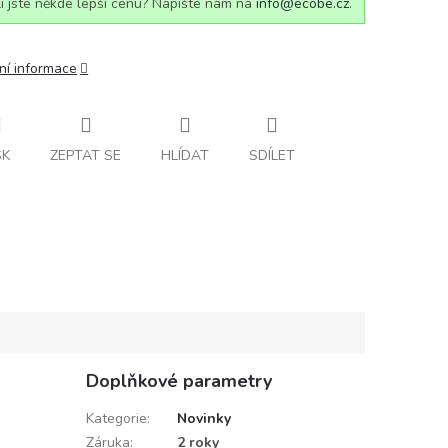
i jste někde lepší cenu? Napište nám na
info@ecobe.cz
.
ní informace
SK
ZEPTAT SE
HLÍDAT
SDÍLET
Doplňkové parametry
Kategorie
:
Novinky
Záruka
:
2 roky