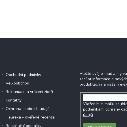
Informace pro vás
Odebírat newsle
Vložte svůj e-mail a my 
Obchodní podmínky
zasílat informace o novýc
Velkoobchod
produktech na našem e-s
Reklamace a vrácení zboží
Kontakty
Vložením e-mailu souhla
Ochrana osobních údajů
podmínkami ochrany os
údajů
Heureka - ověřené recenze
Recyklační poplatky