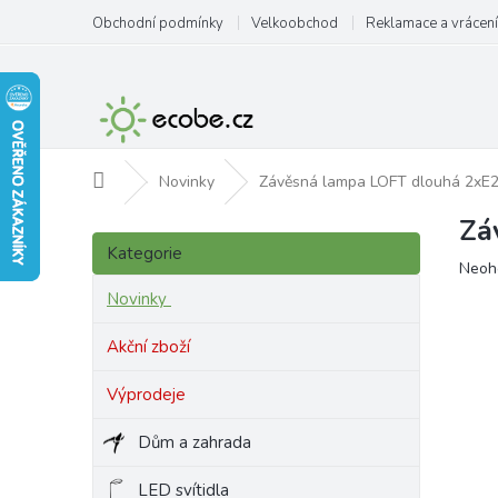
Přejít
Obchodní podmínky
Velkoobchod
Reklamace a vrácení
na
obsah
Domů
Novinky
Závěsná lampa LOFT dlouhá 2xE
Zá
P
Přeskočit
o
Kategorie
kategorie
Prům
Neoh
s
hodn
t
Novinky
produ
r
je
a
Akční zboží
0,0
n
z
Výprodeje
5
n
hvězd
í
Dům a zahrada
p
a
LED svítidla
n