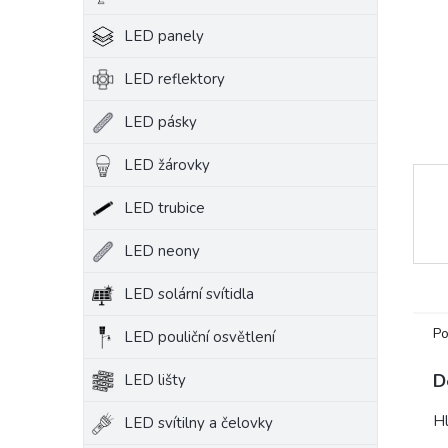
e
LED panely
l
LED reflektory
LED pásky
LED žárovky
LED trubice
LED neony
LED solární svítidla
Po
LED pouliční osvětlení
D
LED lišty
Hl
LED svítilny a čelovky