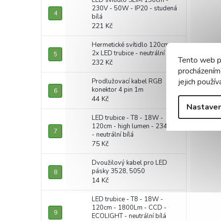
LED svítidlo SLIM 150cm -
230V - 50W - IP20 - studená
bílá
221 Kč
Hermetické svítidlo 120cm +
2x LED trubice - neutrální bílá
Tento web p
232 Kč
procházením
jejich použív
Prodlužovací kabel RGB
konektor 4 pin 1m
44 Kč
Nastaven
LED trubice - T8 - 18W -
120cm - high lumen - 2340lm
- neutrální bílá
75 Kč
Dvoužilový kabel pro LED
pásky 3528, 5050
14 Kč
LED trubice - T8 - 18W -
120cm - 1800Lm - CCD -
ECOLIGHT - neutrální bílá