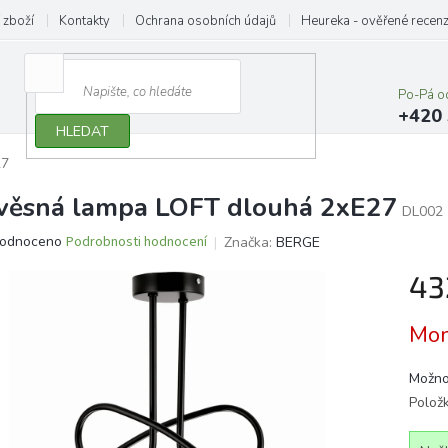
 zboží
Kontakty
Ochrana osobních údajů
Heureka - ověřené recen
Po-Pá o
+420 
HLEDAT
27
věsná lampa LOFT dlouhá 2xE27
DL002
ěrné
odnoceno
Podrobnosti hodnocení
Značka:
BERGE
ocení
43
ktu
Měrn
Mom
cena:
iček.
Možno
Polož