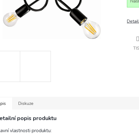
Našl
Detail
TI
pis
Diskuze
etailní popis produktu
avní vlastnosti produktu: