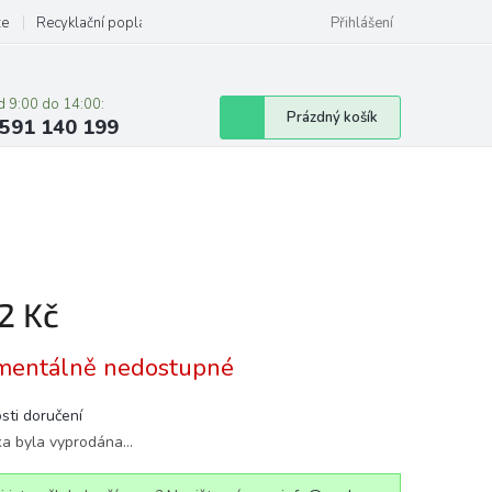
ze
Recyklační poplatky
Přihlášení
d 9:00 do 14:00:
Nákupní
Prázdný košík
591 140 199
košík
2 Kč
á
entálně nedostupné
sti doručení
ka byla vyprodána…