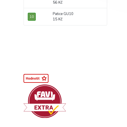
56 Kč
Patice GU10
15 Kč