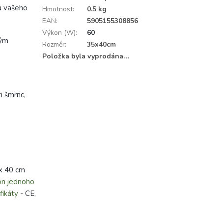
bu vašeho
Hmotnost
:
0.5 kg
EAN
:
5905155308856
Výkon (W)
:
60
vým
Rozměr
:
35x40cm
Položka byla vyprodána…
i šmrnc,
 x 40 cm
on jednoho
fikáty
- CE,