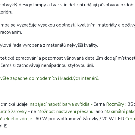
obvyklý design lampy a tvar stínidel z ní udělají působivou ozdo
teriéru.
mpa se vyznačuje vysokou odolností, kvalitními materiály a pečli
racováním.
ylová řada vyrobená z materiálů nejvyšší kvality.
tetické zpracování a pozornost věnovaná detailům dodají místnost
ičemž si zachovávají nenápadnou stylovou linii.
věle zapadne do moderních i klasických interiérů.
chnické údaje:
napájecí napětí:
barva svítidla
-
černá
Rozměry
: 35
etně žárovky
- ne
Možnost nastavení přesahu:
ano
Maximální přík
ětelného zdroje
:
60 W pro wolframové žárovky / 20 W LED
Certi
oHS