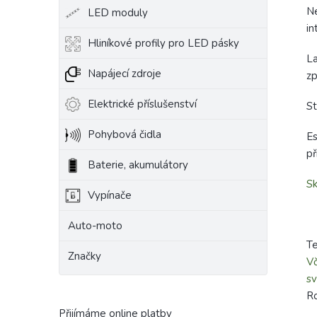
Ne
LED moduly
in
Hliníkové profily pro LED pásky
La
Napájecí zdroje
zp
Elektrické příslušenství
St
Pohybová čidla
Es
př
Baterie, akumulátory
Sk
Vypínače
Auto-moto
Te
Značky
Vč
sv
R
Přijímáme online platby