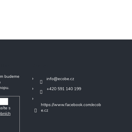
tter
Kontakt
vám budeme
info
@
ecobe.cz
h
hopu.
+420 591 140 199
https://www.facebook.com/ecob
síte s
e.cz
obních