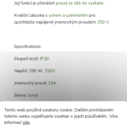
Její funkcí je přenášet
proud ze sítě do vysílače.
Kvalitní zásuvka s
uchem a uzemněním
pro
spotřebiče napájené jmenovitým proudem
250 V
.
Specifications:
Stupeň krytí:
IP20
Napětí: 250 W:
250V
Jmenovitý proud:
16A
Barva:
černá
Typ připojení:
Šroubovací svorka
Tento web používá soubory cookie. Dalším procházením
tohoto webu vyjadřujete souhlas s jejich používáním.. Více
Pro kabel max:
3x2,5mm2
informací
zde
.