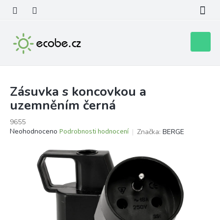
Přejít
na
obsah
Nákupní
košík
Zásuvka s koncovkou a
uzemněním černá
9655
Průměrné
Neohodnoceno
Podrobnosti hodnocení
Značka:
BERGE
hodnocení
produktu
je
0,0
z
5
hvězdiček.