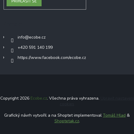
PŘIHLÁSIT SE
Kontakt
info
@
ecobe.cz
+420 591 140 199
https://www.facebook.com/ecobe.cz
Copyright 2026
Ecobe.cz
. Všechna práva vyhrazena.
Upravit nastavení
cookies
Grafický návrh vytvořil a na Shoptet implementoval
Tomáš Hlad
&
Shoptetak.cz
.