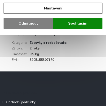
Čistá hmotnost:
0,044 kg
Nastavení
Vnější rozměry:
85x52x42 mm
Odmítnout
Souhlasím
Materiál:
modifikovaný PP, polyvinylchlorid
Doplňkové parametry
Kategorie
:
Zásuvky a rozbočovače
Záruka
:
2 roky
Hmotnost
:
0.5 kg
EAN
:
5905155307170
Z
á
p
a
Informace pro vás
t
í
Obchodní podmínky