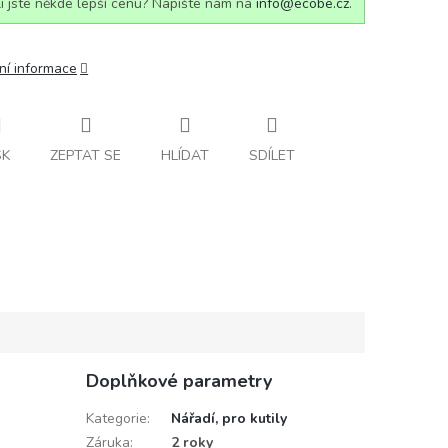
i jste někde lepší cenu? Napište nám na
info@ecobe.cz
.
ní informace
SK
ZEPTAT SE
HLÍDAT
SDÍLET
Doplňkové parametry
Kategorie
:
Nářadí, pro kutily
Záruka
:
2 roky