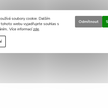
oužívá soubory cookie. Dalším
Odmítnout
S
 tohoto webu vyjadřujete souhlas s
áním.. Více informací
zde
.
í