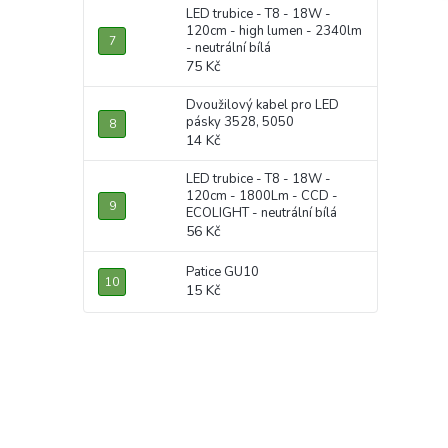
LED trubice - T8 - 18W -
120cm - high lumen - 2340lm
- neutrální bílá
75 Kč
Dvoužilový kabel pro LED
pásky 3528, 5050
14 Kč
LED trubice - T8 - 18W -
120cm - 1800Lm - CCD -
ECOLIGHT - neutrální bílá
56 Kč
Patice GU10
15 Kč