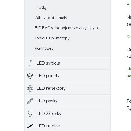
Pe
Hračky
Ná
Zábavné předměty
se
BIG BAG velkoobjemové vaky a pytle
S
Topidla a přímotopy
Ventilátory
Dí
kd
LED svítidla
Na
LED panely
ha
LED reflektory
LED pásky
Te
Ry
LED žárovky
LED trubice