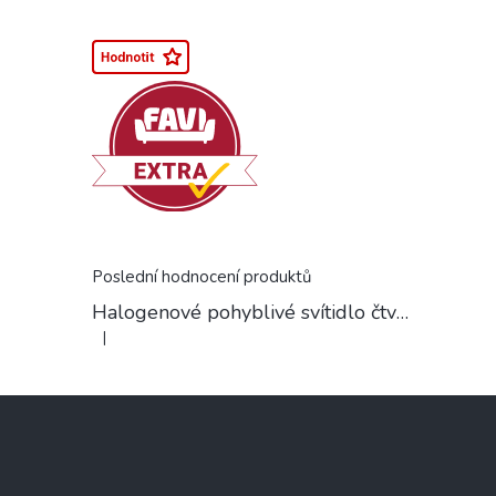
Poslední hodnocení produktů
Halogenové pohyblivé svítidlo čtvercové chrom
|
Hodnocení produktu je 5 z 5 hvězdiček.
Z
á
p
a