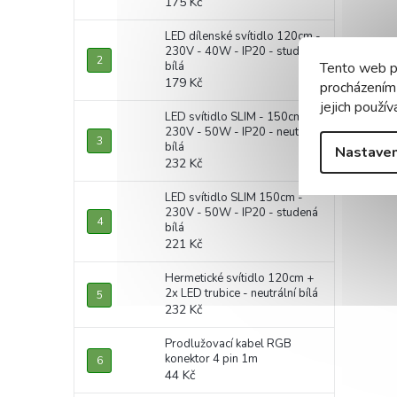
175 Kč
LED dílenské svítidlo 120cm -
230V - 40W - IP20 - studená
bílá
Tento web p
179 Kč
procházením
jejich použív
LED svítidlo SLIM - 150cm -
230V - 50W - IP20 - neutrální
bílá
Nastaven
232 Kč
LED svítidlo SLIM 150cm -
230V - 50W - IP20 - studená
bílá
221 Kč
Hermetické svítidlo 120cm +
2x LED trubice - neutrální bílá
232 Kč
Prodlužovací kabel RGB
konektor 4 pin 1m
44 Kč