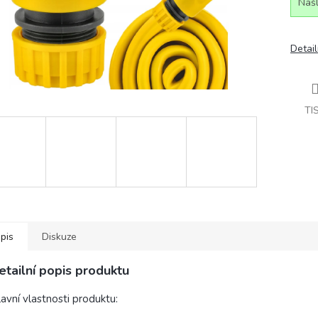
Našl
Detail
TI
pis
Diskuze
etailní popis produktu
avní vlastnosti produktu: