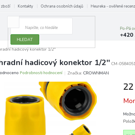
 zboží
Kontakty
Ochrana osobních údajů
Heureka - ověřené recen
Po-Pá o
+420 
HLEDAT
radní hadicový konektor 1/2''
hradní hadicový konektor 1/2''
CM-058405
ěrné
odnoceno
Podrobnosti hodnocení
Značka:
CROWNMAN
ocení
22
ktu
Měrn
Mom
cena:
iček.
Možno
Polož