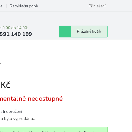
ze
Recyklační poplatky
Přihlášení
d 9:00 do 14:00:
Nákupní
Prázdný košík
591 140 199
košík
1
 Kč
á
entálně nedostupné
sti doručení
ka byla vyprodána…