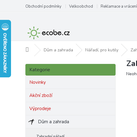
Přejít
Obchodní podmínky
Velkoobchod
Reklamace a vrácení
na
obsah
Domů
Dům a zahrada
Nářadí, pro kutily
Zah
Za
P
Přeskočit
o
Kategorie
kategorie
Prům
Neoh
s
hodn
t
Novinky
produ
r
je
a
Akční zboží
0,0
n
z
Výprodeje
5
n
hvězd
í
Dům a zahrada
p
a
n
Zahradní nářadí