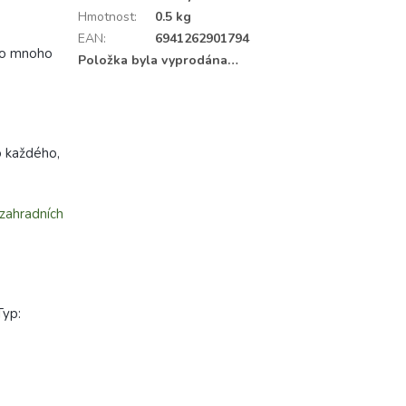
Hmotnost
:
0.5 kg
EAN
:
6941262901794
 po mnoho
Položka byla vyprodána…
o každého,
 zahradních
Typ: