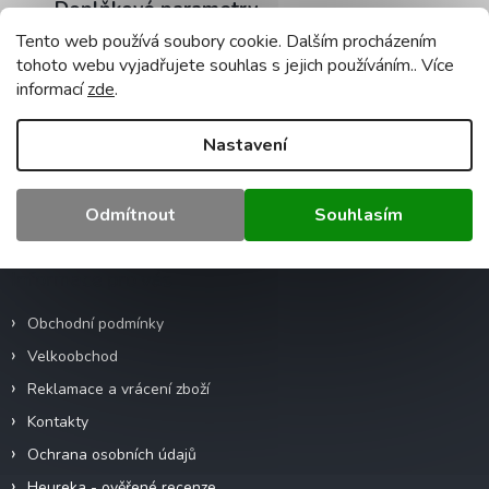
Doplňkové parametry
Tento web používá soubory cookie. Dalším procházením
Kategorie
:
WAGO svorky
tohoto webu vyjadřujete souhlas s jejich používáním.. Více
Záruka
:
2 roky
informací
zde
.
Hmotnost
:
0.5 kg
EAN
:
4050821808442
Nastavení
Z
Odmítnout
Souhlasím
á
p
a
Informace pro vás
t
í
Obchodní podmínky
Velkoobchod
Reklamace a vrácení zboží
Kontakty
Ochrana osobních údajů
Heureka - ověřené recenze