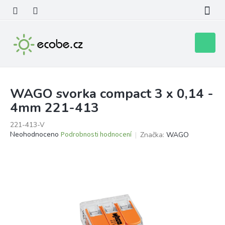
Přejít
na
obsah
Nákupní
košík
WAGO svorka compact 3 x 0,14 -
4mm 221-413
221-413-V
Průměrné
Neohodnoceno
Podrobnosti hodnocení
Značka:
WAGO
hodnocení
produktu
je
0,0
z
5
hvězdiček.