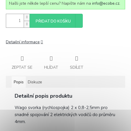
Našli jste někde lepší cenu? Napište nám na
info@ecobe.cz
.
PŘIDAT DO KOŠÍKU
Detailní informace
ZEPTAT SE
HLÍDAT
SDÍLET
Popis
Diskuze
Detailní popis produktu
Wago svorka (rychlospojka) 2 x 0,8-2,5mm pro
snadné spojování 2 elektrických vodičů do průměru
4mm.