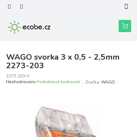
Přejít
na
obsah
Nákupní
košík
WAGO svorka 3 x 0,5 - 2,5mm
2273-203
2273-203-V
Průměrné
Neohodnoceno
Podrobnosti hodnocení
Značka:
WAGO
hodnocení
produktu
je
0,0
z
5
hvězdiček.