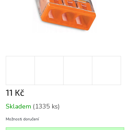
11 Kč
Měrná
Skladem
(1335 ks)
cena:
Možnosti doručení