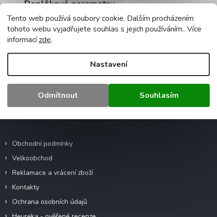
Doplňkové parametry
Tento web používá soubory cookie. Dalším procházením
Kategorie
:
WAGO svorky
tohoto webu vyjadřujete souhlas s jejich používáním.. Více
Záruka
:
2 roky
informací
zde
.
Hmotnost
:
0.5 kg
EAN
:
4050821027850
Nastavení
Z
Odmítnout
Souhlasím
á
p
a
Informace pro vás
t
í
Obchodní podmínky
Velkoobchod
Reklamace a vrácení zboží
Kontakty
Ochrana osobních údajů
Heureka - ověřené recenze