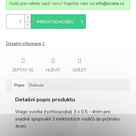
Našli jste někde lepší cenu? Napište nám na
info@ecobe.cz
.
PŘIDAT DO KOŠÍKU
Detailní informace
ZEPTAT SE
HLÍDAT
SDÍLET
Popis
Diskuze
Detailní popis produktu
Wago svorka (rychlospojka) 3 x 0,5 - 4mm pro
snadné spojování 3 elektrických vodičů do průměru
4mm.