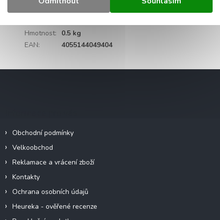
Odmítnout
Souhlasím
Kategorie
:
WAGO svorky
Záruka
:
2 roky
Hmotnost
:
0.5 kg
EAN
:
4055144049404
Z
á
p
a
Informace pro vás
t
í
Obchodní podmínky
Velkoobchod
Reklamace a vrácení zboží
Kontakty
Ochrana osobních údajů
Heureka - ověřené recenze