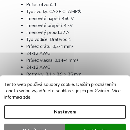
Počet otvorů: 1
Typ svorky: CAGE CLAMP®
Jmenovité napětí: 450 V
Jmenovité přepětí: 4 kV
Jmenovitý proud:32 A
Typ vodiče: Drát/vodič
Průřez drátu: 0,2-4 mm²
24-12 AWG
Průřez vlákna: 0,14-4 mm²
24-12 AWG
Rozměry: 8,1 × 8,9 × 35 mm
Délka izolace drátu: 11 mm
Tento web používá soubory cookie. Dalším procházením
Vodivý materiál: pocínovaná měď
tohoto webu vyjadřujete souhlas s jejich používáním.. Více
Maximální teplota: 105 °C
informací
zde
.
Záruka: 24 měsíců
Nastavení
Poznámky: cena za 1 kus.
Doplňkové parametry