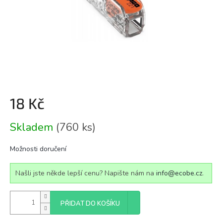
18 Kč
Měrná
Skladem
(760 ks)
cena:
Možnosti doručení
Našli jste někde lepší cenu? Napište nám na
info@ecobe.cz
.
PŘIDAT DO KOŠÍKU