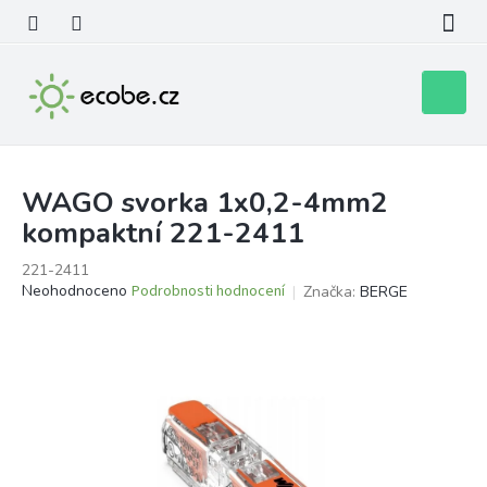
Přejít
na
obsah
Nákupní
košík
WAGO svorka 1x0,2-4mm2
kompaktní 221-2411
221-2411
Průměrné
Neohodnoceno
Podrobnosti hodnocení
Značka:
BERGE
hodnocení
produktu
je
0,0
z
5
hvězdiček.