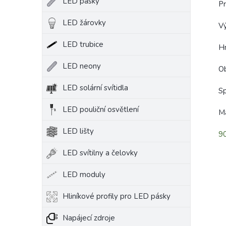
LED pásky
P
LED žárovky
V
LED trubice
H
LED neony
O
LED solární svítidla
S
LED pouliční osvětlení
Ma
LED lišty
90
LED svítilny a čelovky
LED moduly
Hliníkové profily pro LED pásky
Napájecí zdroje