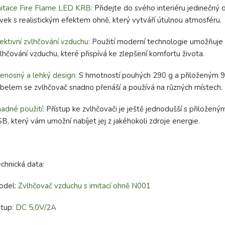
itace Fire Flame LED KRB:
Přidejte do svého interiéru jedinečný 
vek s realistickým efektem ohně, který vytváří útulnou atmosféru.
ektivní zvlhčování vzduchu:
Použití moderní technologie umožňuje 
lhčování vzduchu, které přispívá ke zlepšení komfortu života.
enosný a lehký design:
S hmotností pouhých 290 g a přiloženým
belem se zvlhčovač snadno přenáší a používá na různých místech.
adné použití:
Přístup ke zvlhčovači je ještě jednodušší s přiložen
B, který vám umožní nabíjet jej z jakéhokoli zdroje energie.
chnická data:
odel:
Zvlhčovač vzduchu s imitací ohně N001
stup:
DC 5,0V/2A