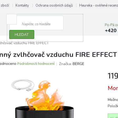
 zboží
Kontakty
Ochrana osobních údajů
Heureka - ověřené recen
Po-Pá o
+420 
HLEDAT
lhčovač vzduchu FIRE EFFECT
nný zvlhčovač vzduchu FIRE EFFECT
ěrné
odnoceno
Podrobnosti hodnocení
Značka:
BERGE
ocení
11
ktu
Měrn
Mom
cena:
iček.
Možno
Polož