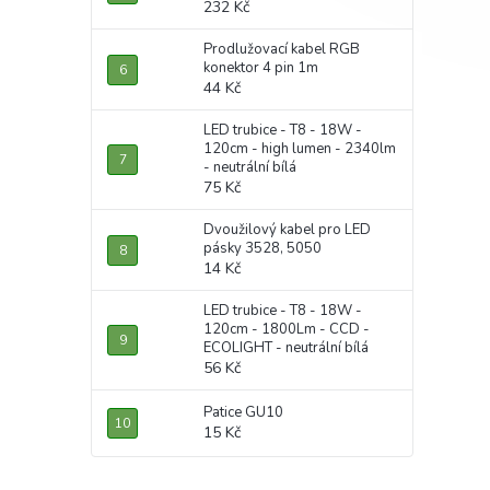
232 Kč
Prodlužovací kabel RGB
konektor 4 pin 1m
44 Kč
LED trubice - T8 - 18W -
120cm - high lumen - 2340lm
- neutrální bílá
75 Kč
Dvoužilový kabel pro LED
pásky 3528, 5050
14 Kč
LED trubice - T8 - 18W -
120cm - 1800Lm - CCD -
ECOLIGHT - neutrální bílá
56 Kč
Patice GU10
15 Kč