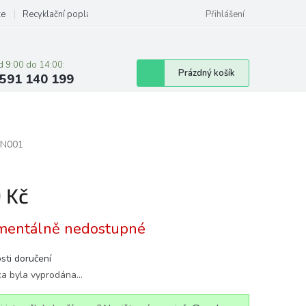
ze
Recyklační poplatky
Přihlášení
d 9:00 do 14:00:
Nákupní
Prázdný košík
591 140 199
košík
N001
9 Kč
á
entálně nedostupné
sti doručení
ka byla vyprodána…