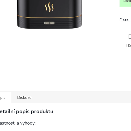
Našl
Detail
TI
pis
Diskuze
etailní popis produktu
astnosti a výhody: