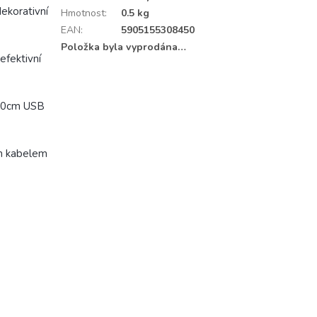
dekorativní
Hmotnost
:
0.5 kg
EAN
:
5905155308450
Položka byla vyprodána…
efektivní
 90cm USB
ým kabelem