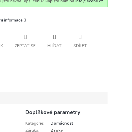
i jste někde lepší cenu? Napište nám na
info@ecobe.cz
.
ní informace
SK
ZEPTAT SE
HLÍDAT
SDÍLET
Doplňkové parametry
Kategorie
:
Domácnost
Záruka
:
2 roky