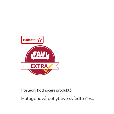
Poslední hodnocení produktů
Halogenové pohyblivé svítidlo čtvercové chrom
|
Hodnocení produktu je 5 z 5 hvězdiček.