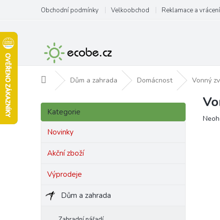
Přejít
Obchodní podmínky
Velkoobchod
Reklamace a vrácení
na
obsah
Domů
Dům a zahrada
Domácnost
Vonný zv
Vo
P
Přeskočit
o
Kategorie
kategorie
Prům
Neoh
s
hodn
t
Novinky
produ
r
je
a
Akční zboží
0,0
n
z
Výprodeje
5
n
hvězd
í
Dům a zahrada
p
a
n
Zahradní nářadí