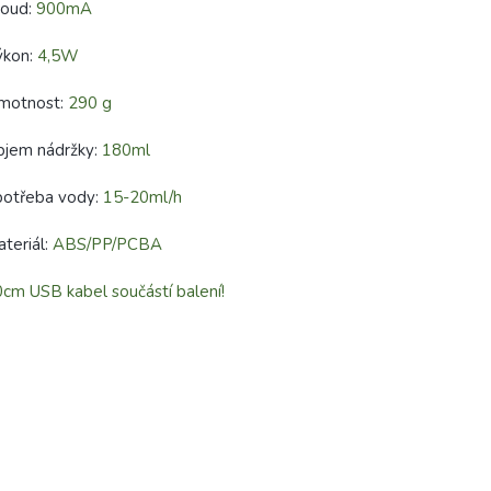
roud:
900mA
ýkon:
4,5W
motnost:
290 g
bjem nádržky:
180ml
potřeba vody:
15-20ml/h
teriál:
ABS/PP/PCBA
cm USB kabel součástí balení!