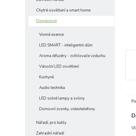
e
Chytré osvětlení a smart home
l
Domácnost
Vonné esence
LED SMART - inteligentní dům
Aroma difuzéry - zvlhčovače vzduchu
Vánoční LED osvětlení
Kuchyně
Audio technika
LED solné lampy a svícny
Po
Domovní zvonky, videotelefony
D
Nářadí, pro kutily
Vl
Zahradní nářadí