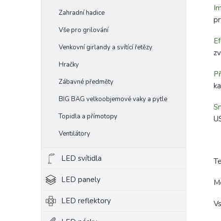
Im
Zahradní hadice
pr
Vše pro grilování
Ef
Venkovní girlandy a svítící řetězy
zv
Hračky
Př
Zábavné předměty
ka
BIG BAG velkoobjemové vaky a pytle
Sn
Topidla a přímotopy
US
Ventilátory
LED svítidla
Te
LED panely
M
LED reflektory
V