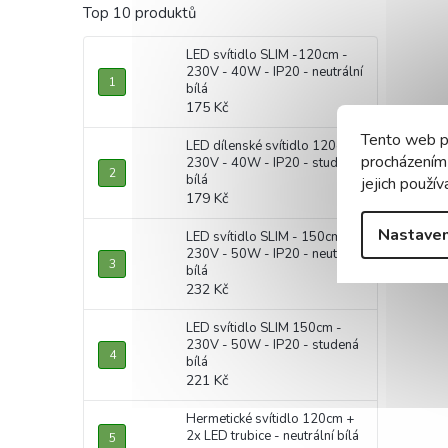
Top 10 produktů
LED svítidlo SLIM -120cm -
230V - 40W - IP20 - neutrální
bílá
175 Kč
Tento web p
LED dílenské svítidlo 120cm -
procházením
230V - 40W - IP20 - studená
bílá
jejich použív
179 Kč
Nastaven
LED svítidlo SLIM - 150cm -
230V - 50W - IP20 - neutrální
bílá
232 Kč
LED svítidlo SLIM 150cm -
230V - 50W - IP20 - studená
bílá
221 Kč
Hermetické svítidlo 120cm +
2x LED trubice - neutrální bílá