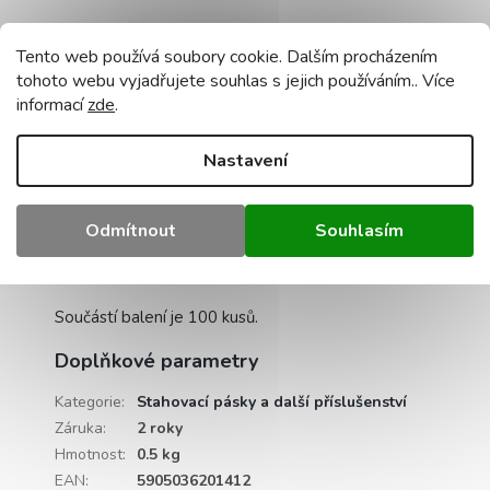
Barva kravaty
: černá
Tento web používá soubory cookie. Dalším procházením
tohoto webu vyjadřujete souhlas s jejich používáním.. Více
Počet kusů v balení:
počet kusů: 100 ks
informací
zde
.
Délka:
350 mm
Nastavení
Šířka:
7,6 mm
Materiál:
nylon
Odmítnout
Souhlasím
Vazby jsou odolné vůči UV záření, tukům a olejům.
Součástí balení je 100 kusů.
Doplňkové parametry
Kategorie
:
Stahovací pásky a další příslušenství
Záruka
:
2 roky
Hmotnost
:
0.5 kg
EAN
:
5905036201412