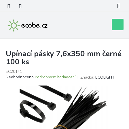
Přejít
na
obsah
Nákupní
košík
Upínací pásky 7,6x350 mm černé
100 ks
EC20141
Průměrné
Neohodnoceno
Podrobnosti hodnocení
Značka:
ECOLIGHT
hodnocení
produktu
je
0,0
z
5
hvězdiček.