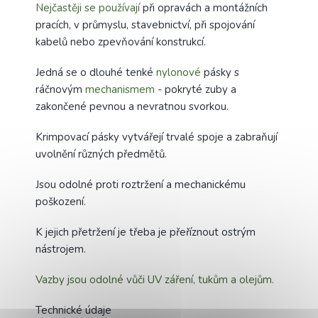
Nejčastěji se používají
při opravách a montážních
pracích, v průmyslu, stavebnictví, při spojování
kabelů nebo zpevňování konstrukcí.
Jedná se o dlouhé tenké
nylonové
pásky s
ráčnovým
mechanismem
- pokryté zuby a
zakončené pevnou a nevratnou svorkou.
Krimpovací pásky vytvářejí trvalé spoje a zabraňují
uvolnění různých předmětů.
Jsou odolné proti roztržení a mechanickému
poškození.
K jejich přetržení je třeba je přeříznout ostrým
nástrojem.
Vazby jsou odolné vůči UV záření, tukům a olejům.
Technické údaje