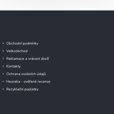
Z
á
p
a
Informace pro vás
t
í
Obchodní podmínky
Velkoobchod
Reklamace a vrácení zboží
Kontakty
Ochrana osobních údajů
Heureka - ověřené recenze
Recyklační poplatky
Odebírat newsletter