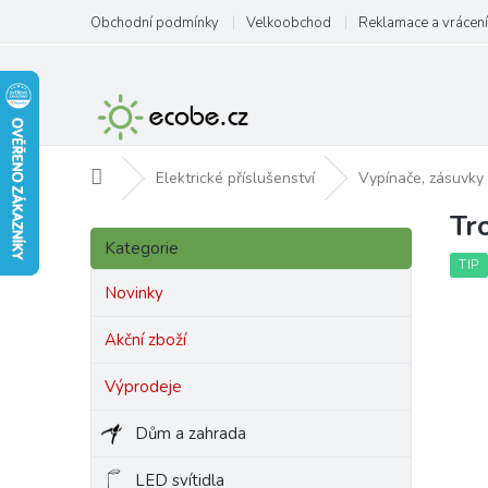
Přejít
Obchodní podmínky
Velkoobchod
Reklamace a vrácení
na
obsah
Domů
Elektrické příslušenství
Vypínače, zásuvky
Tr
P
Přeskočit
o
Kategorie
kategorie
s
TIP
t
Novinky
r
a
Akční zboží
n
Výprodeje
n
í
Dům a zahrada
p
a
LED svítidla
n