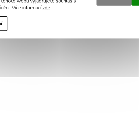
 tohoto webu vyjadřujete souhlas s
áním.. Více informací
zde
.
í