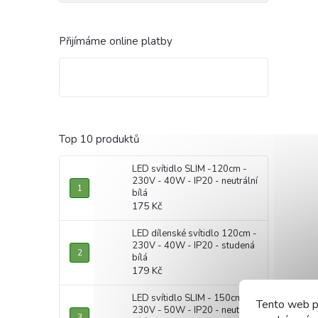
Přijímáme online platby
Top 10 produktů
LED svítidlo SLIM -120cm -
230V - 40W - IP20 - neutrální
bílá
175 Kč
LED dílenské svítidlo 120cm -
230V - 40W - IP20 - studená
bílá
179 Kč
LED svítidlo SLIM - 150cm -
Tento web p
230V - 50W - IP20 - neutrální