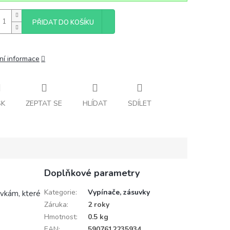
PŘIDAT DO KOŠÍKU
ní informace
SK
ZEPTAT SE
HLÍDAT
SDÍLET
Doplňkové parametry
Kategorie
:
Vypínače, zásuvky
vkám, které
Záruka
:
2 roky
Hmotnost
:
0.5 kg
EAN
:
5907612235934