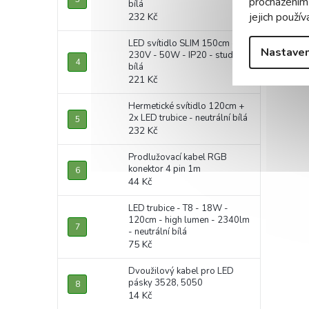
procházením
bílá
jejich použív
232 Kč
LED svítidlo SLIM 150cm -
Nastaven
230V - 50W - IP20 - studená
bílá
221 Kč
Hermetické svítidlo 120cm +
2x LED trubice - neutrální bílá
232 Kč
Prodlužovací kabel RGB
konektor 4 pin 1m
44 Kč
LED trubice - T8 - 18W -
120cm - high lumen - 2340lm
- neutrální bílá
75 Kč
Dvoužilový kabel pro LED
pásky 3528, 5050
14 Kč