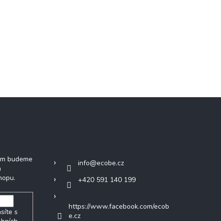
tter
Kontakt
vám budeme
info
@
ecobe.cz
h
hopu.
+420 591 140 199
https://www.facebook.com/ecob
síte s
e.cz