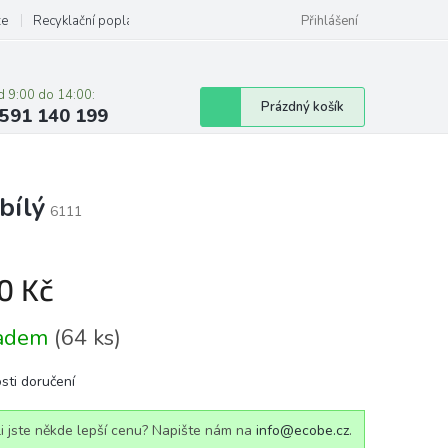
ze
Recyklační poplatky
Přihlášení
d 9:00 do 14:00:
Nákupní
Prázdný košík
591 140 199
košík
bílý
6111
0 Kč
á
ladem
(64 ks)
sti doručení
i jste někde lepší cenu? Napište nám na
info@ecobe.cz
.