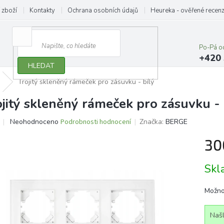
 zboží
Kontakty
Ochrana osobních údajů
Heureka - ověřené recen
Po-Pá o
+420 
HLEDAT
Trojitý skleněný rámeček pro zásuvku - bílý
ojitý skleněný rámeček pro zásuvku - 
Průměrné
Neohodnoceno
Podrobnosti hodnocení
Značka:
BERGE
hodnocení
produktu
30
je
0,0
Měrn
Sk
z
cena:
5
hvězdiček.
Možno
Našl