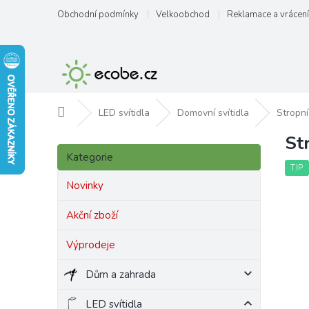
Přejít
Obchodní podmínky
Velkoobchod
Reklamace a vrácení
na
obsah
Domů
LED svítidla
Domovní svítidla
Stropní
St
P
Přeskočit
o
Kategorie
kategorie
s
TIP
t
Novinky
r
a
Akční zboží
n
Výprodeje
n
í
Dům a zahrada
p
a
LED svítidla
n