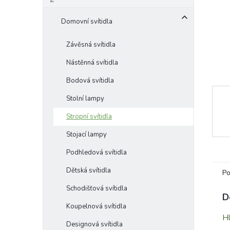
e
l
Domovní svítidla
Závěsná svítidla
Nástěnná svítidla
Bodová svítidla
Stolní lampy
Stropní svítidla
Stojací lampy
Podhledová svítidla
Dětská svítidla
Po
Schodišťová svítidla
D
Koupelnová svítidla
Hl
Designová svítidla