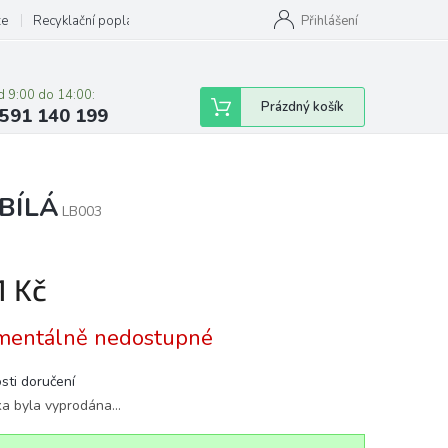
ze
Recyklační poplatky
Přihlášení
d 9:00 do 14:00:
Nákupní
Prázdný košík
591 140 199
košík
 BÍLÁ
LB003
1 Kč
á
entálně nedostupné
sti doručení
ka byla vyprodána…