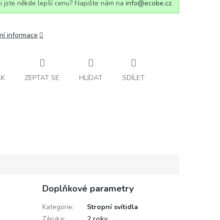
i jste někde lepší cenu? Napište nám na
info@ecobe.cz
.
ní informace
SK
ZEPTAT SE
HLÍDAT
SDÍLET
Doplňkové parametry
Kategorie
:
Stropní svítidla
Záruka
:
2 roky