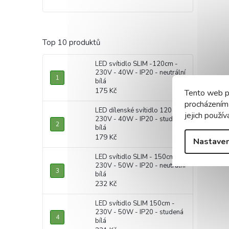
Top 10 produktů
LED svítidlo SLIM -120cm -
230V - 40W - IP20 - neutrální
bílá
175 Kč
Tento web p
procházením
LED dílenské svítidlo 120cm -
jejich použív
230V - 40W - IP20 - studená
bílá
179 Kč
Nastaven
LED svítidlo SLIM - 150cm -
230V - 50W - IP20 - neutrální
bílá
232 Kč
LED svítidlo SLIM 150cm -
230V - 50W - IP20 - studená
bílá