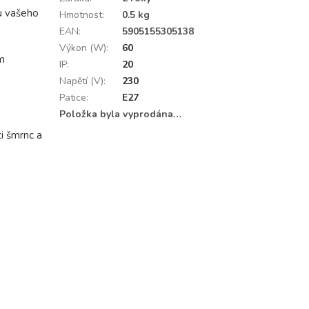
bu vašeho
Hmotnost
:
0.5 kg
EAN
:
5905155305138
Výkon (W)
:
60
ým
IP
:
20
Napětí (V)
:
230
Patice
:
E27
Položka byla vyprodána…
i šmrnc a