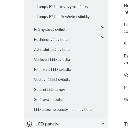
Ne
Lampy E27 s kovovými stínítky
in
Lampy E27 s dřevěnými stínítky
La
Průmyslová svítidla
zp
Podhledová svítidla
St
Zahradní LED svítidla
Es
Venkovní LED svítidla
zá
Přisazená LED svítidla
V
Vestavná LED svítidla
Mo
Solární LED lampy
Sk
Směrová - spoty
LED úsporné panely - slim svítidla
T
LED panely