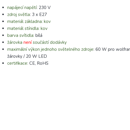
napájecí napětí
: 230 V
zdroj světla
: 3 x E27
materiál
základna: kov
materiál stínidla: kov
barva svítidla:
bílá
žárovka
není
součástí dodávky
maximální výkon jednoho světelného zdroje
: 60 W pro wolfr
žárovky / 20 W LED
certifikace:
CE, RoHS