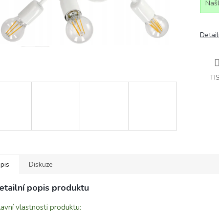
Našl
Detail
TI
pis
Diskuze
etailní popis produktu
avní vlastnosti produktu: