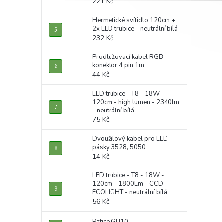
221 Kč
Hermetické svítidlo 120cm +
2x LED trubice - neutrální bílá
232 Kč
Prodlužovací kabel RGB
konektor 4 pin 1m
44 Kč
LED trubice - T8 - 18W -
120cm - high lumen - 2340lm
- neutrální bílá
75 Kč
Dvoužilový kabel pro LED
pásky 3528, 5050
14 Kč
LED trubice - T8 - 18W -
120cm - 1800Lm - CCD -
ECOLIGHT - neutrální bílá
56 Kč
Patice GU10