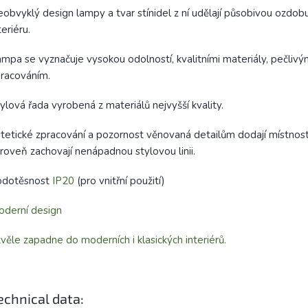
obvyklý design lampy a tvar stínidel z ní udělají působivou ozdo
teriéru.
mpa se vyznačuje vysokou odolností, kvalitními materiály, pečliv
racováním.
ylová řada vyrobená z materiálů nejvyšší kvality.
tetické zpracování a pozornost věnovaná detailům dodají místnost
roveň zachovají nenápadnou stylovou linii.
odotěsnost
IP20
(pro vnitřní použití)
derní design
věle zapadne do moderních i klasických interiérů.
echnical data: