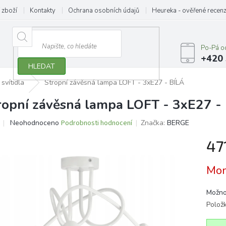
 zboží
Kontakty
Ochrana osobních údajů
Heureka - ověřené recen
Po-Pá o
+420 
HLEDAT
 svítidla
Stropní závěsná lampa LOFT - 3xE27 - BÍLÁ
ropní závěsná lampa LOFT - 3xE27 -
Průměrné
Neohodnoceno
Podrobnosti hodnocení
Značka:
BERGE
hodnocení
produktu
47
je
0,0
Měrn
Mom
z
cena:
5
hvězdiček.
Možno
Polož