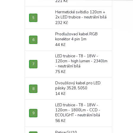
221 Kč
Hermetické svítidlo 120cm +
2x LED trubice - neutrální bílá
232 Kč
Prodlužovací kabel RGB
konektor 4 pin 1m
44 Kč
LED trubice - T8 - 18W -
120cm - high lumen - 2340lm
- neutrální bílá
75 Kč
Dvoužilový kabel pro LED
pásky 3528, 5050
14 Kč
LED trubice - T8 - 18W -
120cm - 1800Lm - CCD -
ECOLIGHT - neutrální bílá
56 Kč
Patice GU10