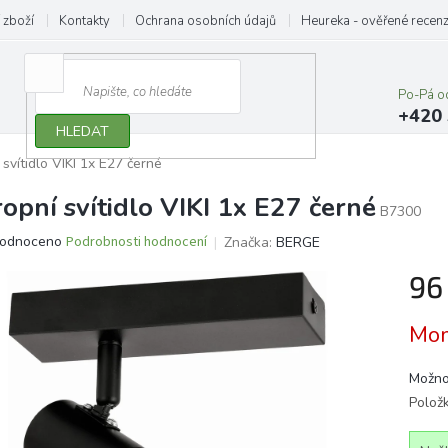
 zboží
Kontakty
Ochrana osobních údajů
Heureka - ověřené recen
Po-Pá o
+420 
HLEDAT
 svítidlo VIKI 1x E27 černé
ropní svítidlo VIKI 1x E27 černé
B7300
ěrné
odnoceno
Podrobnosti hodnocení
Značka:
BERGE
ocení
96
ktu
Měrn
Mom
cena:
iček.
Možno
Polož