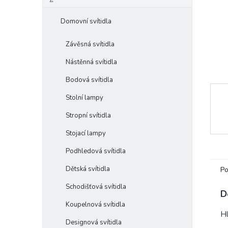
e
l
Domovní svítidla
Závěsná svítidla
Nástěnná svítidla
Bodová svítidla
Stolní lampy
Stropní svítidla
Stojací lampy
Podhledová svítidla
Dětská svítidla
Po
Schodišťová svítidla
D
Koupelnová svítidla
Hl
Designová svítidla