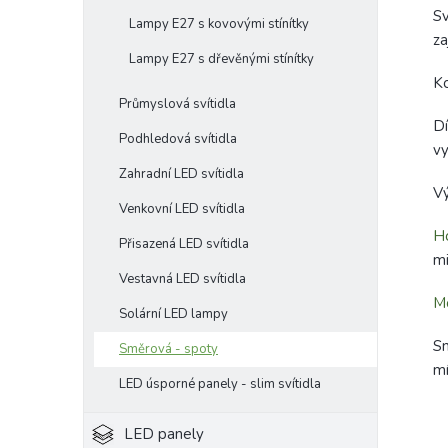
Sv
Lampy E27 s kovovými stínítky
za
Lampy E27 s dřevěnými stínítky
Ko
Průmyslová svítidla
D
Podhledová svítidla
vy
Zahradní LED svítidla
Vý
Venkovní LED svítidla
Ho
Přisazená LED svítidla
mi
Vestavná LED svítidla
M
Solární LED lampy
Sn
Směrová - spoty
mí
LED úsporné panely - slim svítidla
LED panely