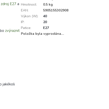
 zdroj E27
a
Hmotnost
:
0.5 kg
EAN
:
5905155302908
Výkon (W)
:
40
IP
:
20
Patice
:
E27
nebo
zvýraznit
Položka byla vyprodána…
o jakékoli