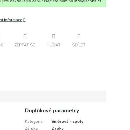
i jste někde lepší cenu? Napište nám na
info@ecobe.cz
.
ní informace
SK
ZEPTAT SE
HLÍDAT
SDÍLET
Doplňkové parametry
Kategorie
:
Směrová - spoty
Záruka
:
2 roky