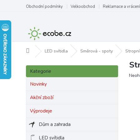
Přejít
Obchodní podmínky
Velkoobchod
Reklamace a vrácení
na
obsah
Domů
LED svítidla
Směrová - spoty
Stropní
St
P
Přeskočit
o
Kategorie
kategorie
Prům
Neoh
s
hodn
t
Novinky
produ
r
je
a
Akční zboží
0,0
n
z
Výprodeje
5
n
hvězd
í
Dům a zahrada
p
a
LED svítidla
n