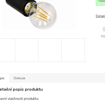
Našl
Detail
TI
pis
Diskuze
etailní popis produktu
avní vlastnosti produktu: