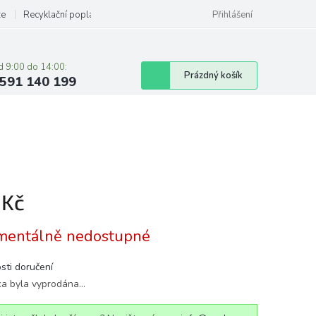
ze
Recyklační poplatky
Přihlášení
d 9:00 do 14:00:
Nákupní
Prázdný košík
591 140 199
košík
 Kč
á
entálně nedostupné
sti doručení
ka byla vyprodána…