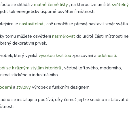
ítidlo se skládá z
matné černé lišty
, na kterou lze umístit
světelný
jistit tak energeticky úsporné osvětlení místnosti.
lejnice je
nastavitelná
, což umožňuje přesně nastavit směr světla
íky tomu můžete osvětlení
nasměrovat
do určité části místnosti 
braný dekorativní prvek.
robek, který vyniká
vysokou
kvalitou
zpracování a
odolností
.
dí se k různým stylům interiérů
, včetně loftového, moderního,
nimalistického a industriálního.
oderní
a
stylový
výrobek s funkčním designem.
adno se instaluje a používá, díky čemuž jej lze snadno instalovat d
stnosti.