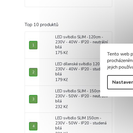
Top 10 produktů
LED svítidlo SLIM -120cm -
230V - 40W - IP20 - neutrální
bílá
175 Kč
Tento web p
procházením
LED dílenské svítidlo 120cm -
jejich použív
230V - 40W - IP20 - studená
bílá
179 Kč
Nastaven
LED svítidlo SLIM - 150cm -
230V - 50W - IP20 - neutrální
bílá
232 Kč
LED svítidlo SLIM 150cm -
230V - 50W - IP20 - studená
bílá