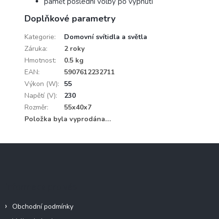
paměť poslední volby po vypnutí
Doplňkové parametry
Kategorie
:
Domovní svítidla a světla
Záruka
:
2 roky
Hmotnost
:
0.5 kg
EAN
:
5907612232711
Výkon (W)
:
55
Napětí (V)
:
230
Rozměr
:
55x40x7
Položka byla vyprodána…
Z
á
p
a
Informace pro vás
t
í
Obchodní podmínky