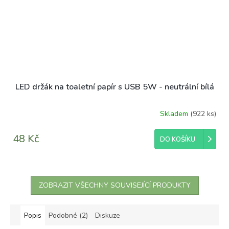
LED držák na toaletní papír s USB 5W - neutrální bílá
Skladem
(922 ks)
Průměrné
hodnocení
produktu
48 Kč
DO KOŠÍKU
je
5,0
z
5
hvězdiček.
ZOBRAZIT VŠECHNY SOUVISEJÍCÍ PRODUKTY
Popis
Podobné (2)
Diskuze