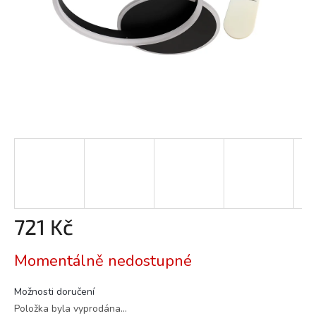
721 Kč
Měrná
Momentálně nedostupné
cena:
Možnosti doručení
Položka byla vyprodána…