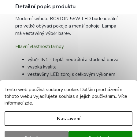
Detailní popis produktu
Moderní svítidlo BOSTON 55W LED bude ideální
pro velké obývací pokoje a menší pokoje. Lampa
má vestavěný výběr barev.
Hlavní vlastnosti lampy
výběr 3v1 - teplá, neutrální a studená barva
vysoká kvalita
vestavěný LED zdroj s celkovým výkonem
55W
dlouhá životnost LED zdrojů
Tento web používá soubory cookie. Dalším procházením
tohoto webu vyjadřujete souhlas s jejich používáním.. Více
lampa je pečlivě zabalena do lepenky a
informací
zde
.
polystyrenu, částečně sešroubována s
montážním návodem
Nastavení
Technická data: