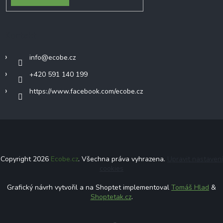
Kontakt
info
@
ecobe.cz
+420 591 140 199
https://www.facebook.com/ecobe.cz
Copyright 2026
Ecobe.cz
. Všechna práva vyhrazena.
Upravit nastavení
cookies
Grafický návrh vytvořil a na Shoptet implementoval
Tomáš Hlad
&
Shoptetak.cz
.