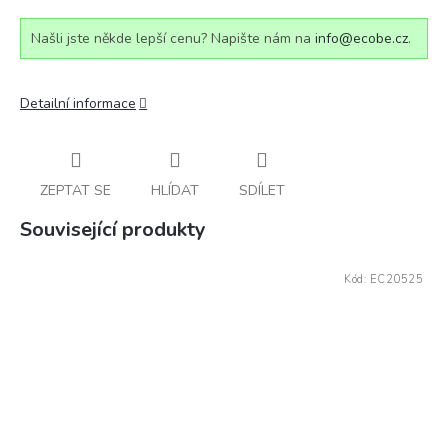
Našli jste někde lepší cenu? Napište nám na
info@ecobe.cz
.
Detailní informace
ZEPTAT SE
HLÍDAT
SDÍLET
Související produkty
Kód:
EC20525