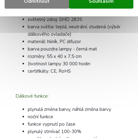
Odmítnout
Souhlasím
napájecí napětí: 230V
světelný zdroj: SMD 2835
barva světla: teplá, neutrální, studená (výběr
dálkového ovladače)
materiál: hliník, PC difuzor
barva pouzdra lampy - černá mat
rozměry: 55 x 40 x 7,5 cm
životnost lampy 30 000 hodin
certifikáty: CE, RoHS
Dálkové funkce:
plynulá změna barvy, náhlá změna barvy
noční funkce
funkce vypnutí po čase
plynulý stmívač 100-30%