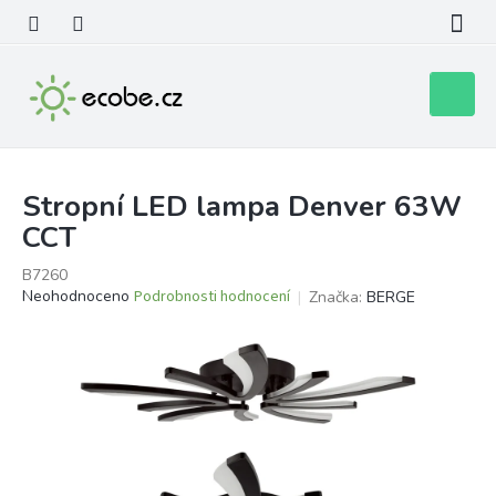
Přejít
na
obsah
Nákupní
košík
Stropní LED lampa Denver 63W
CCT
B7260
Průměrné
Neohodnoceno
Podrobnosti hodnocení
Značka:
BERGE
hodnocení
produktu
je
0,0
z
5
hvězdiček.