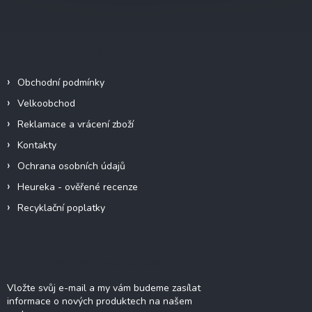
á
p
a
Informace pro vás
t
í
Obchodní podmínky
Velkoobchod
Reklamace a vrácení zboží
Kontakty
Ochrana osobních údajů
Heureka - ověřené recenze
Recyklační poplatky
Odebírat newsletter
Vložte svůj e-mail a my vám budeme zasílat
informace o nových produktech na našem