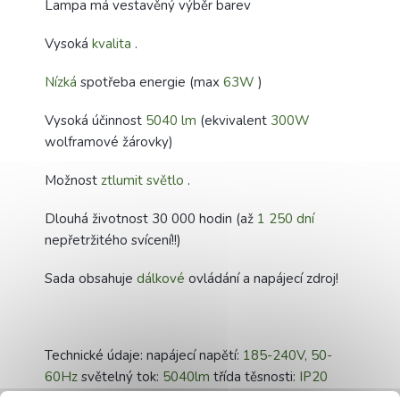
Lampa má vestavěný výběr barev
Vysoká
kvalita
.
Nízká
spotřeba energie (max
63W
)
Vysoká účinnost
5040 lm
(ekvivalent
300W
wolframové žárovky)
Možnost
ztlumit světlo
.
Dlouhá životnost 30 000 hodin (až
1 250 dní
nepřetržitého svícení!!)
Sada obsahuje
dálkové
ovládání a napájecí zdroj!
Technické údaje: napájecí napětí:
185-240V, 50-
60Hz
světelný tok:
5040lm
třída těsnosti:
IP20
světelný zdroj:
SMD 2835
barva světla:
teplá,