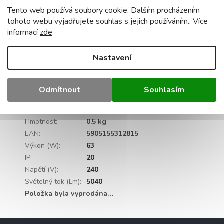
Tento web používá soubory cookie. Dalším procházením
neutrální, studená (volba dálkovým ovladačem)
tohoto webu vyjadřujete souhlas s jejich používáním.. Více
maximální příkon:
63W
materiál:
železo
,
hliník ,
informací
zde
.
plastová umělá
barva krytu lampy -
matná černá
životnost lampy:
30 000 hodin
certifikáty:
CE,
Nastavení
RoHS
Doplňkové parametry
Odmítnout
Souhlasím
Kategorie
:
Stropní svítidla
Záruka
:
2 roky
Hmotnost
:
0.5 kg
EAN
:
5905155312815
Výkon (W)
:
63
IP
:
20
Napětí (V)
:
240
Světelný tok (Lm)
:
5040
Položka byla vyprodána…
Z