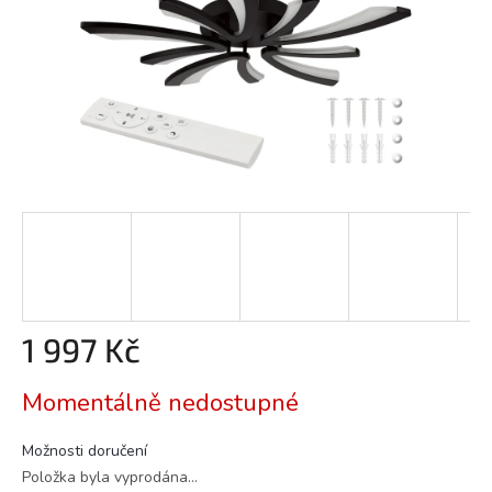
1 997 Kč
Měrná
Momentálně nedostupné
cena:
Možnosti doručení
Položka byla vyprodána…