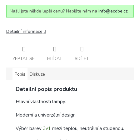
Našli jste někde lepší cenu? Napište nám na
info@ecobe.cz
.
Detailní informace
ZEPTAT SE
HLÍDAT
SDÍLET
Popis
Diskuze
Detailní popis produktu
Hlavní vlastnosti lampy:
Moderní a univerzální design.
Výběr barev
3v1
mezi teplou, neutrální a studenou.