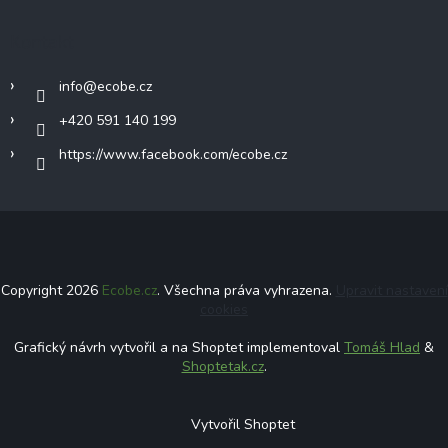
Kontakt
info
@
ecobe.cz
+420 591 140 199
https://www.facebook.com/ecobe.cz
Copyright 2026
Ecobe.cz
. Všechna práva vyhrazena.
Upravit nastavení
cookies
Grafický návrh vytvořil a na Shoptet implementoval
Tomáš Hlad
&
Shoptetak.cz
.
Vytvořil Shoptet