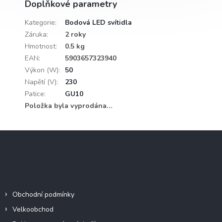
Doplňkové parametry
Kategorie
:
Bodová LED svítidla
Záruka
:
2 roky
Hmotnost
:
0.5 kg
EAN
:
5903657323940
Výkon (W)
:
50
Napětí (V)
:
230
Patice
:
GU10
Položka byla vyprodána…
Z
á
p
a
Informace pro vás
t
í
Obchodní podmínky
Velkoobchod