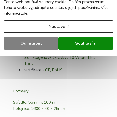
Tento web používá soubory cookie. Dalším procházením
tohoto webu vyjadřujete souhlas s jejich používáním.. Více
supply voltage:
230 V
informací
zde
.
světelný zdroj:
8x GU10
materiál -
hliník
barva:
černá, stříbrná
Nastavení
nastavení difuzoru:
ano
žárovka
není
součástí dodávky
Odmítnout
Souhlasím
objímka GU10 součástí dodávky:
ano
maximální příkon světelného zdroje:
50 W
pro halogenové žárovky / 10 W pro LED
diody
certifikace -
CE, RoHS
Rozměry:
Svítidlo: 55mm x 100mm
Kolejnice: 1600 x 40 x 25mm