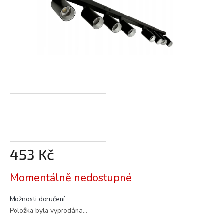
453 Kč
Měrná
Momentálně nedostupné
cena:
Možnosti doručení
Položka byla vyprodána…