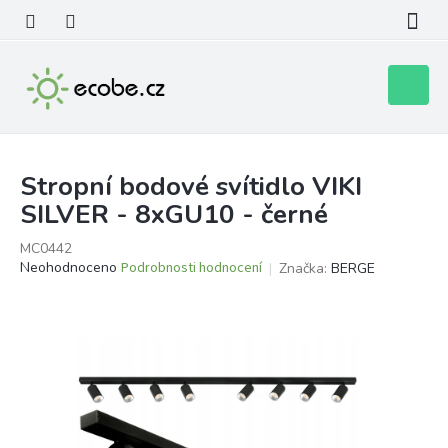
Přejít
na
obsah
Nákupní
košík
Stropní bodové svítidlo VIKI
SILVER - 8xGU10 - černé
MC0442
Průměrné
Neohodnoceno
Podrobnosti hodnocení
Značka:
BERGE
hodnocení
produktu
je
0,0
z
5
hvězdiček.