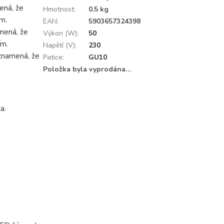
mená, že
Hmotnost
:
0.5 kg
ům.
EAN
:
5903657324398
amená, že
Výkon (W)
:
50
ím.
Napětí (V)
:
230
 znamená, že
Patice
:
GU10
Položka byla vyprodána…
a.