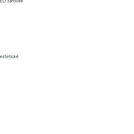
LED žárovek
 estetické