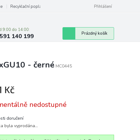
ze
Recyklační poplatky
Přihlášení
d 9:00 do 14:00:
Nákupní
Prázdný košík
591 140 199
košík
4xGU10 - černé
MC0445
1 Kč
á
entálně nedostupné
sti doručení
ka byla vyprodána…