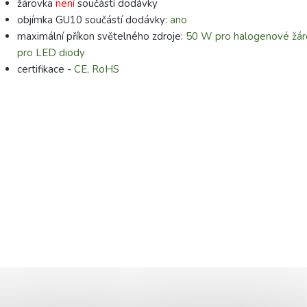
žárovka
není
součástí dodávky
objímka GU10 součástí dodávky:
ano
maximální příkon světelného zdroje:
50 W pro halogenové žár
pro LED diody
certifikace -
CE, RoHS