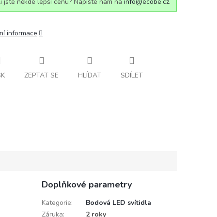
i jste někde lepší cenu? Napište nám na
info@ecobe.cz
.
ní informace
SK
ZEPTAT SE
HLÍDAT
SDÍLET
Doplňkové parametry
Kategorie
:
Bodová LED svítidla
Záruka
:
2 roky