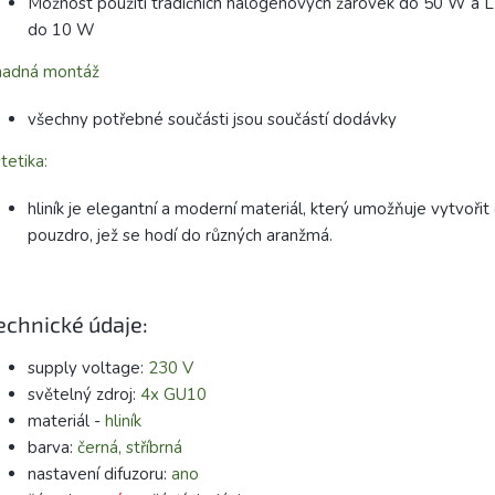
Možnost použití tradičních halogenových žárovek do 50 W a 
do 10 W
nadná montáž
všechny potřebné součásti jsou součástí dodávky
tetika:
hliník je elegantní a moderní materiál, který umožňuje vytvořit
pouzdro, jež se hodí do různých aranžmá.
echnické údaje:
supply voltage:
230 V
světelný zdroj:
4x GU10
materiál -
hliník
barva:
černá, stříbrná
nastavení difuzoru:
ano