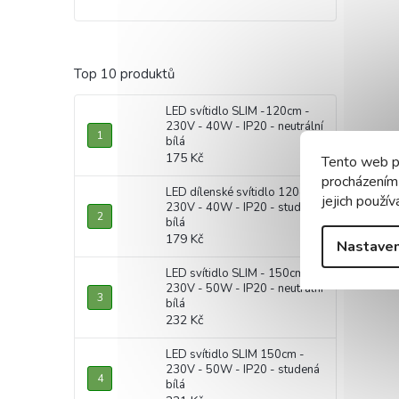
Top 10 produktů
LED svítidlo SLIM -120cm -
230V - 40W - IP20 - neutrální
bílá
175 Kč
Tento web p
procházením
LED dílenské svítidlo 120cm -
jejich použív
230V - 40W - IP20 - studená
bílá
179 Kč
Nastaven
LED svítidlo SLIM - 150cm -
230V - 50W - IP20 - neutrální
bílá
232 Kč
LED svítidlo SLIM 150cm -
230V - 50W - IP20 - studená
bílá