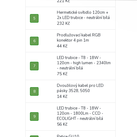
221 Kč
Hermetické svítidlo 120cm +
2x LED trubice - neutrální bílá
232 Kč
Prodlužovací kabel RGB
konektor 4 pin 1m
44 Kč
LED trubice - T8 - 18W -
120cm - high lumen - 2340lm
- neutrální bílá
75 Kč
Dvoužilový kabel pro LED
pásky 3528, 5050
14 Kč
LED trubice - T8 - 18W -
120cm - 1800Lm - CCD -
ECOLIGHT - neutrální bílá
56 Kč
Patice GU10