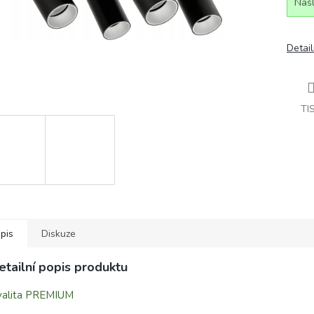
Našl
Detail
TI
pis
Diskuze
etailní popis produktu
valita PREMIUM