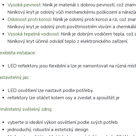
Vysoká pevnost:
hliník je materiál s dobrou pevností, což zna
hliníkový kryt je odolný vůči mechanickému poškození a náraz
Odolnost proti korozi
: hliník je odolný proti korozi a rzi, což zn
hliníkový kryt je odolný proti povětrnostním vlivům a chemikáli
Vysoká tepelná vodivost:
hliník je dobrým vodičem tepla, což
hliníkový kryt účinně odvádí teplo z elektronického zařízení.
exibilita instalace:
LED reflektory jsou flexibilní a lze je namontovat na různá míst
stavitelný jas:
LED osvětlení lze nastavit podle potřeby.
reflektory lze otáčet kolem osy a zvedat a spouštět je
měnitelný světelný zdroj:
vyberte si ideální výkon osvětlení podle svých potřeb
jednoduchý, robustní a estetický design