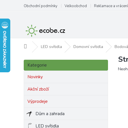
Přejít
Obchodní podmínky
Velkoobchod
Reklamace a vrácení
na
obsah
Domů
LED svítidla
Domovní svítidla
Bodová 
St
P
Přeskočit
o
Kategorie
kategorie
Prům
Neoh
s
hodn
t
Novinky
produ
r
je
a
Akční zboží
0,0
n
z
Výprodeje
5
n
hvězd
í
Dům a zahrada
p
a
LED svítidla
n