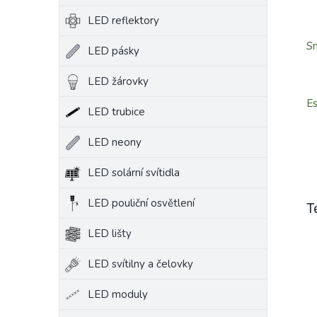
LED reflektory
S
LED pásky
LED žárovky
Es
LED trubice
LED neony
LED solární svítidla
LED pouliční osvětlení
T
LED lišty
LED svítilny a čelovky
LED moduly