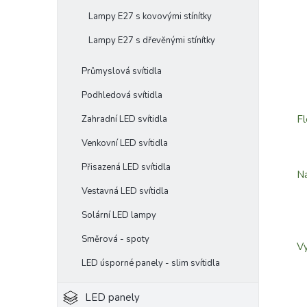
Lampy E27 s kovovými stínítky
Lampy E27 s dřevěnými stínítky
Průmyslová svítidla
Podhledová svítidla
Fl
Zahradní LED svítidla
Venkovní LED svítidla
Přisazená LED svítidla
Na
Vestavná LED svítidla
Solární LED lampy
Směrová - spoty
Vy
LED úsporné panely - slim svítidla
LED panely