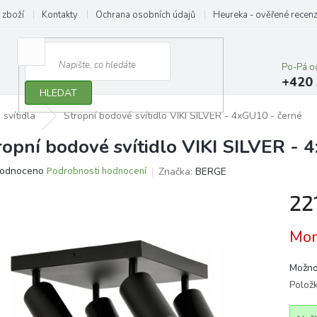
 zboží
Kontakty
Ochrana osobních údajů
Heureka - ověřené recen
Po-Pá o
+420 
HLEDAT
svítidla
Stropní bodové svítidlo VIKI SILVER - 4xGU10 - černé
ropní bodové svítidlo VIKI SILVER - 
ěrné
odnoceno
Podrobnosti hodnocení
Značka:
BERGE
ocení
22
ktu
Měrn
Mom
cena:
iček.
Možno
Polož