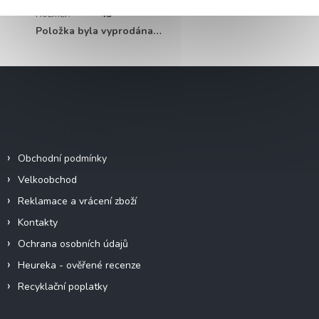
Rozměr
:
45
Položka byla vyprodána…
Z
á
p
a
Informace pro vás
t
í
Obchodní podmínky
Velkoobchod
Reklamace a vrácení zboží
Kontakty
Ochrana osobních údajů
Heureka - ověřené recenze
Recyklační poplatky