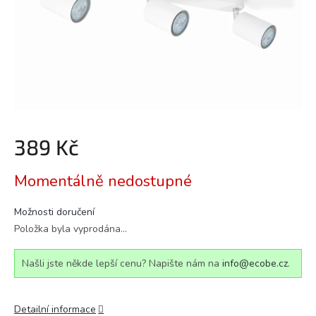
389 Kč
Měrná
Momentálně nedostupné
cena:
Možnosti doručení
Položka byla vyprodána…
Našli jste někde lepší cenu? Napište nám na
info@ecobe.cz
.
Detailní informace