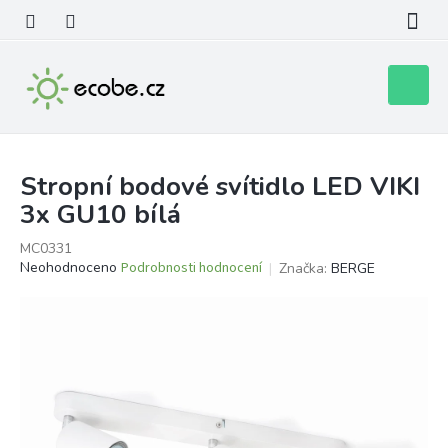
Přejít
na
obsah
Nákupní
košík
Stropní bodové svítidlo LED VIKI
3x GU10 bílá
MC0331
Průměrné
Neohodnoceno
Podrobnosti hodnocení
Značka:
BERGE
hodnocení
produktu
je
0,0
z
5
hvězdiček.