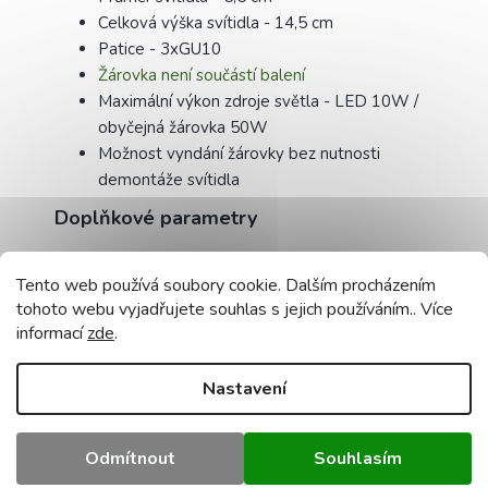
Celková výška svítidla - 14,5 cm
Patice - 3xGU10
Žárovka není součástí balení
Maximální výkon zdroje světla - LED 10W /
obyčejná žárovka 50W
Možnost vyndání žárovky bez nutnosti
demontáže svítidla
Doplňkové parametry
LED svítidla a světla - vše online a
Kategorie
:
skladem 🏠
Tento web používá soubory cookie. Dalším procházením
Záruka
:
2 roky
tohoto webu vyjadřujete souhlas s jejich používáním.. Více
Hmotnost
:
0.5 kg
informací
zde
.
EAN
:
5907769812231
Výkon (W)
:
50
Nastavení
Barva
bílá
produktu
:
Napětí (V)
:
230
Odmítnout
Souhlasím
Patice
:
GU10