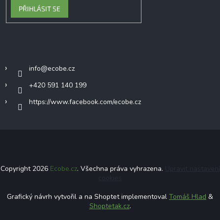
PŘIHLÁSIT SE
Kontakt
info
@
ecobe.cz
+420 591 140 199
https://www.facebook.com/ecobe.cz
Copyright 2026
Ecobe.cz
. Všechna práva vyhrazena.
Upravit nastavení
cookies
Grafický návrh vytvořil a na Shoptet implementoval
Tomáš Hlad
&
Shoptetak.cz
.