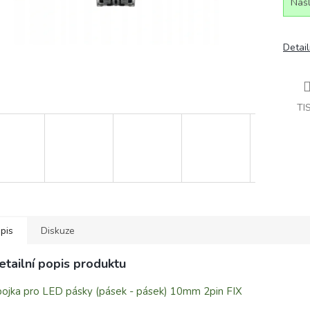
Našl
Detail
TI
pis
Diskuze
etailní popis produktu
ojka pro LED pásky (pásek - pásek) 10mm 2pin FIX