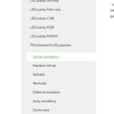
LED pásky 5m role
- 
LED pásky 50m role
za
pá
LED pásky COB
LED pásky RGB
LED pásky RGBW
Příslušenství k LED páskům
Spojky, konektory
Napájecí zdroje
Spínače
Stmívače
Dálkové ovladače
Jacky, konektory
Zesilovače