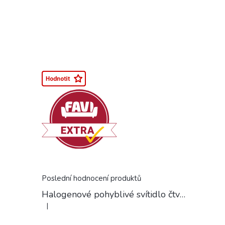
Poslední hodnocení produktů
Halogenové pohyblivé svítidlo čtvercové chrom
|
Hodnocení produktu je 5 z 5 hvězdiček.