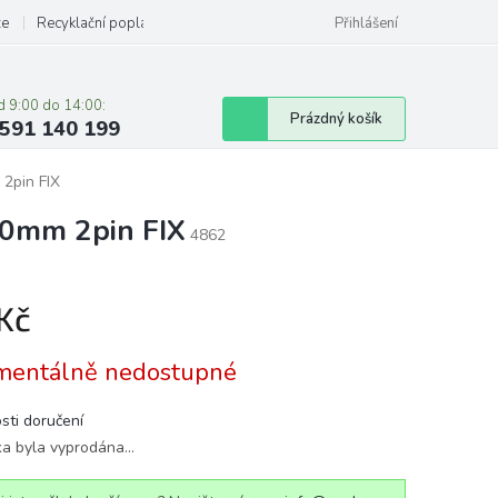
ze
Recyklační poplatky
Přihlášení
d 9:00 do 14:00:
Nákupní
Prázdný košík
591 140 199
košík
 2pin FIX
10mm 2pin FIX
4862
 Kč
á
entálně nedostupné
sti doručení
ka byla vyprodána…