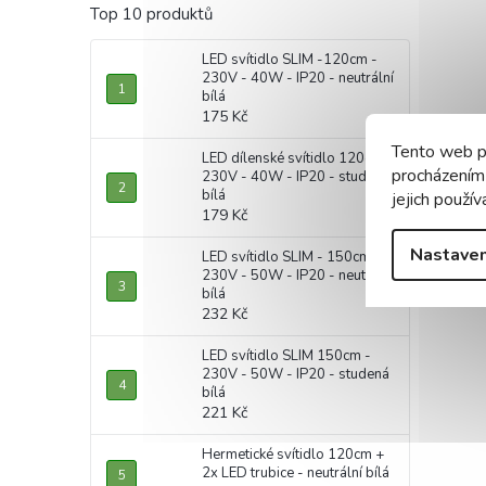
Top 10 produktů
LED svítidlo SLIM -120cm -
230V - 40W - IP20 - neutrální
bílá
175 Kč
Tento web p
LED dílenské svítidlo 120cm -
procházením
230V - 40W - IP20 - studená
bílá
jejich použív
179 Kč
Nastaven
LED svítidlo SLIM - 150cm -
230V - 50W - IP20 - neutrální
bílá
232 Kč
LED svítidlo SLIM 150cm -
230V - 50W - IP20 - studená
bílá
221 Kč
Hermetické svítidlo 120cm +
2x LED trubice - neutrální bílá