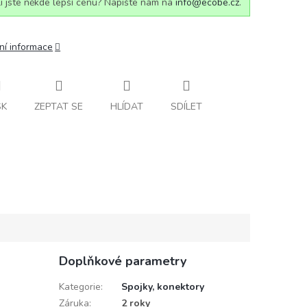
i jste někde lepší cenu? Napište nám na
info@ecobe.cz
.
ní informace
SK
ZEPTAT SE
HLÍDAT
SDÍLET
Doplňkové parametry
Kategorie
:
Spojky, konektory
Záruka
:
2 roky