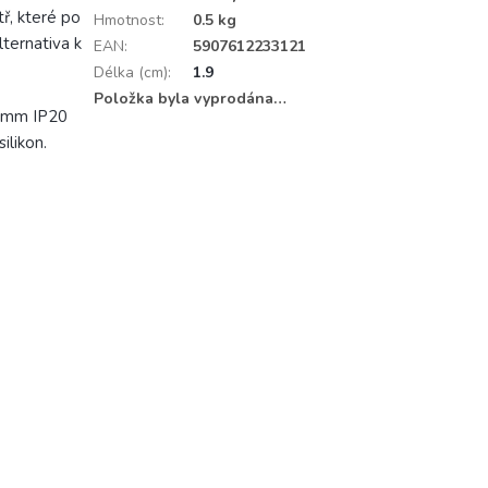
ř, které po
Hmotnost
:
0.5 kg
lternativa k
EAN
:
5907612233121
Délka (cm)
:
1.9
Položka byla vyprodána…
0 mm IP20
ilikon.