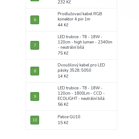
232 Kč
Prodlužovací kabel RGB
konektor 4 pin 1m
44 Kč
LED trubice - T8 - 18W -
120cm - high lumen - 2340lm
- neutrální bílá
75 Kč
Dvoužilový kabel pro LED
pásky 3528, 5050
14 Kč
LED trubice - T8 - 18W -
120cm - 1800Lm - CCD -
ECOLIGHT - neutrální bílá
56 Kč
Patice GU10
15 Kč