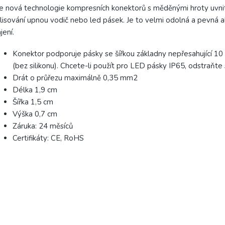
je nová technologie kompresních konektorů s měděnými hroty uvnit
lisování upnou vodič nebo led pásek. Je to velmi odolná a pevná a
jení.
Konektor podporuje pásky se šířkou základny nepřesahující 1
(bez silikonu). Chcete-li použít pro LED pásky IP65, odstraňte s
Drát o průřezu maximálně 0,35 mm2
Délka 1,9 cm
Šířka 1,5 cm
Výška 0,7 cm
Záruka: 24 měsíců
Certifikáty: CE, RoHS