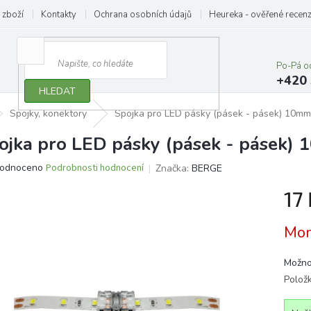
 zboží
Kontakty
Ochrana osobních údajů
Heureka - ověřené recen
Po-Pá o
+420 
HLEDAT
Spojky, konektory
Spojka pro LED pásky (pásek - pásek) 10mm
ojka pro LED pásky (pásek - pásek) 
ěrné
odnoceno
Podrobnosti hodnocení
Značka:
BERGE
ocení
17
ktu
Měrn
Mom
cena:
iček.
Možno
Polož