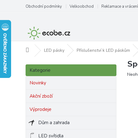
Přejít
Obchodní podmínky
Velkoobchod
Reklamace a vrácení
na
obsah
Domů
LED pásky
Příslušenství k LED páskům
Sp
P
Přeskočit
o
Kategorie
kategorie
Prům
Neoh
s
hodn
t
Novinky
produ
r
je
a
Akční zboží
0,0
n
z
Výprodeje
5
n
hvězd
í
Dům a zahrada
p
a
LED svítidla
n