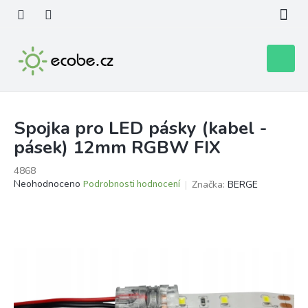
Přejít
na
obsah
Nákupní
košík
Spojka pro LED pásky (kabel -
pásek) 12mm RGBW FIX
4868
Průměrné
Neohodnoceno
Podrobnosti hodnocení
Značka:
BERGE
hodnocení
produktu
je
0,0
z
5
hvězdiček.