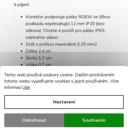
k pájení.
Konektor podporuje pásky RGBW se šířkou
podkladu nepřesahující 12 mm IP20 (bez
silikonu). Chcete-li použít pro pásky IP65,
odstraňte silikon.
Drát o průřezu maximálně 0,35 mm2
Délka 2,4 cm
Široký 1,7 cm
Výška 0,7 cm
Záruka: 24 měsíců
Tento web používá soubory cookie. Dalším procházením
Certifikáty: CE, RoHS
tohoto webu vyjadřujete souhlas s jejich používáním.. Více
informací
zde
.
Doplňkové parametry
Kategorie
:
Spojky, konektory
Nastavení
Záruka
:
2 roky
Hmotnost
:
0.5 kg
EAN
:
5907612233053
Odmítnout
Souhlasím
Barva světla
:
RGB