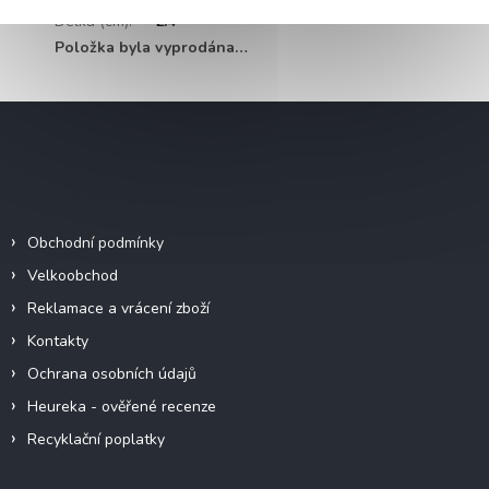
Délka (cm)
:
2.4
Položka byla vyprodána…
Z
á
p
a
Informace pro vás
t
í
Obchodní podmínky
Velkoobchod
Reklamace a vrácení zboží
Kontakty
Ochrana osobních údajů
Heureka - ověřené recenze
Recyklační poplatky