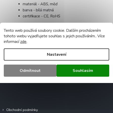
materiál - ABS, měď
barva - bílá matná
certifikace - CE, RoHS
Doplňkové parametry
Tento web používá soubory cookie. Dalším procházením
Kategorie
:
Směrová - spoty
tohoto webu vyjadřujete souhlas s jejich používáním.. Více
Záruka
:
2 roky
informací
zde
.
Hmotnost
:
0.3 kg
EAN
:
5903657322431
Nastavení
Napětí (V)
:
240
Rozměr
:
105x70x20mm
Odmítnout
Souhlasím
Z
á
p
a
Informace pro vás
t
í
Obchodní podmínky