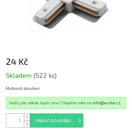
24 Kč
Měrná
Skladem
(522 ks)
cena:
Možnosti doručení
Našli jste někde lepší cenu? Napište nám na
info@ecobe.cz
.
PŘIDAT DO KOŠÍKU