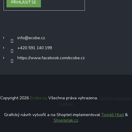
PŘIHLÁSIT SE
Kontakt
info
@
ecobe.cz
+420 591 140 199
https://www.facebook.com/ecobe.cz
Copyright 2026
Ecobe.cz
. Všechna práva vyhrazena.
Upravit nastavení
cookies
Grafický návrh vytvořil a na Shoptet implementoval
Tomáš Hlad
&
Shoptetak.cz
.