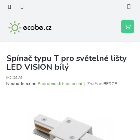
Přejít
na
obsah
Nákupní
košík
Spínač typu T pro světelné lišty
LED VISION bílý
MC0424
Průměrné
Neohodnoceno
Podrobnosti hodnocení
Značka:
BERGE
hodnocení
produktu
je
0,0
z
5
hvězdiček.