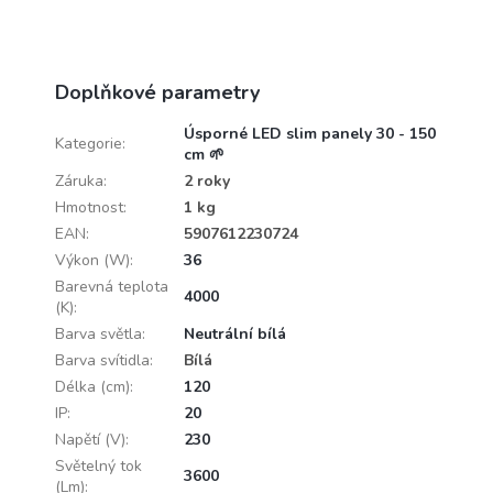
Doplňkové parametry
Úsporné LED slim panely 30 - 150
Kategorie
:
cm 🌱
Záruka
:
2 roky
Hmotnost
:
1 kg
EAN
:
5907612230724
Výkon (W)
:
36
Barevná teplota
4000
(K)
:
Barva světla
:
Neutrální bílá
Barva svítidla
:
Bílá
Délka (cm)
:
120
IP
:
20
Napětí (V)
:
230
Světelný tok
3600
(Lm)
: