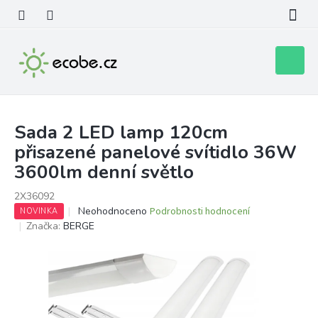
Přejít
na
obsah
Nákupní
košík
Sada 2 LED lamp 120cm
přisazené panelové svítidlo 36W
3600lm denní světlo
2X36092
Průměrné
Neohodnoceno
Podrobnosti hodnocení
NOVINKA
hodnocení
Značka:
BERGE
produktu
je
0,0
z
5
hvězdiček.