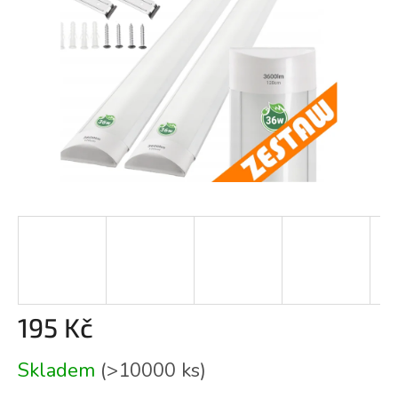
195 Kč
Měrná
Skladem
(>10000 ks)
cena: