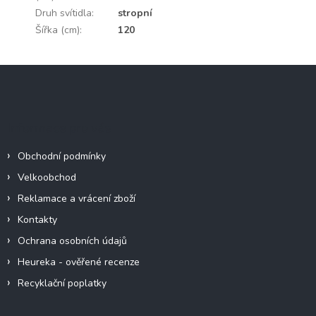
Druh svítidla
:
stropní
Šířka (cm)
:
120
Z
á
p
a
Informace pro vás
t
í
Obchodní podmínky
Velkoobchod
Reklamace a vrácení zboží
Kontakty
Ochrana osobních údajů
Heureka - ověřené recenze
Recyklační poplatky