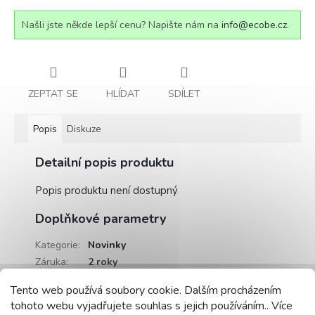
Našli jste někde lepší cenu? Napište nám na
info@ecobe.cz
.
ZEPTAT SE
HLÍDAT
SDÍLET
Popis
Diskuze
Detailní popis produktu
Popis produktu není dostupný
Doplňkové parametry
Kategorie
:
Novinky
Záruka
:
2 roky
Hmotnost
:
0.5 kg
Tento web používá soubory cookie. Dalším procházením
EAN
:
4066966321630
tohoto webu vyjadřujete souhlas s jejich používáním.. Více
Položka byla vyprodána…