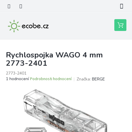
Přejít
na
obsah
Nákupní
košík
Rychlospojka WAGO 4 mm
2773-2401
2773-2401
Průměrné
1 hodnocení
Podrobnosti hodnocení
Značka:
BERGE
hodnocení
produktu
je
5,0
z
5
hvězdiček.