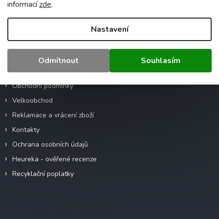
informací
zde
.
Z
Nastavení
á
p
a
Odmítnout
Souhlasím
Informace pro vás
t
í
Obchodní podmínky
Velkoobchod
Reklamace a vrácení zboží
Kontakty
Ochrana osobních údajů
Heureka - ověřené recenze
Recyklační poplatky
Odebírat newsletter