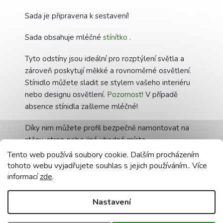
Sada je připravena k sestavení!
Sada obsahuje mléčné
stínítko
.
Tyto odstíny jsou ideální pro rozptýlení světla a
zároveň poskytují měkké a rovnoměrné osvětlení.
Stínidlo můžete sladit se stylem vašeho interiéru
nebo designu osvětlení.
Pozornost!
V případě
absence stínidla zašleme mléčné!
Díky nim můžete profil bezpečně namontovat na
stěnu, strop nebo jiné vhodné místo.
Tento web používá soubory cookie. Dalším procházením
tohoto webu vyjadřujete souhlas s jejich používáním.. Více
informací
zde
.
Technická data:
Nastavení
- Model:
Profil pro LED pásek 2m šikmý roh