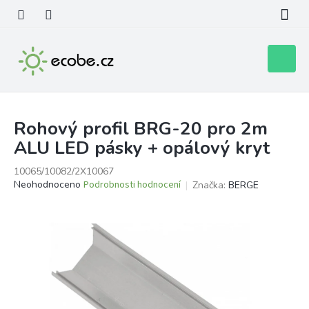
Přejít
na
obsah
Nákupní
košík
Rohový profil BRG-20 pro 2m
ALU LED pásky + opálový kryt
10065/10082/2X10067
Průměrné
Neohodnoceno
Podrobnosti hodnocení
Značka:
BERGE
hodnocení
produktu
je
0,0
z
5
hvězdiček.