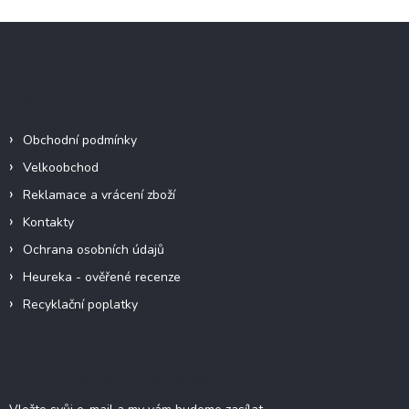
Z
á
p
a
Informace pro vás
t
í
Obchodní podmínky
Velkoobchod
Reklamace a vrácení zboží
Kontakty
Ochrana osobních údajů
Heureka - ověřené recenze
Recyklační poplatky
Odebírat newsletter