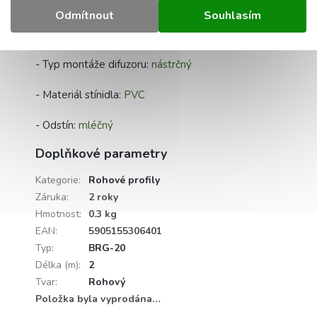
- Materiál:
eloxovaný hliník
Odmítnout
Souhlasím
- Velikost:
délka 2m
- Typ montáže difuzoru:
nástrčný
- Materiál stínidla:
PVC
- Odstín:
mléčný
Doplňkové parametry
Kategorie
:
Rohové profily
Záruka
:
2 roky
Hmotnost
:
0.3 kg
EAN
:
5905155306401
Typ
:
BRG-20
Délka (m)
:
2
Tvar
:
Rohový
Položka byla vyprodána…