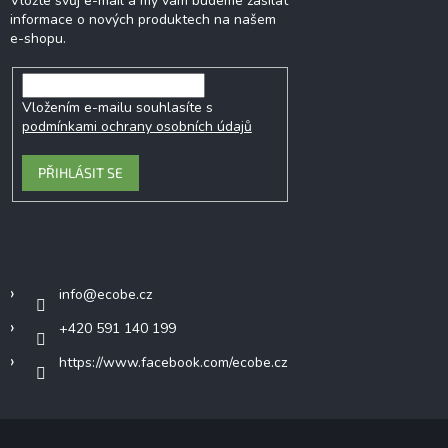
Vložte svůj e-mail a my vám budeme zasílat
informace o nových produktech na našem
e-shopu.
Vložením e-mailu souhlasíte s
podmínkami ochrany osobních údajů
PŘIHLÁSIT SE
Kontakt
info
@
ecobe.cz
+420 591 140 199
https://www.facebook.com/ecobe.cz