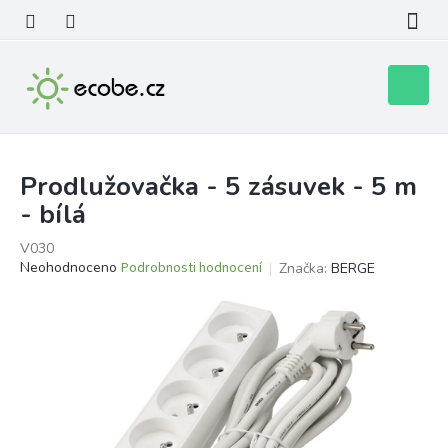
Přejít
na
obsah
Nákupní
košík
Prodlužovačka - 5 zásuvek - 5 m
- bílá
V030
Průměrné
Neohodnoceno
Podrobnosti hodnocení
Značka:
BERGE
hodnocení
produktu
je
0,0
z
5
hvězdiček.