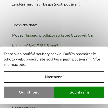
zajištění maximální bezpečnosti používání.
Technická data:
Model:
Napájecí prodlužovací kabel 5 zásuvek 5 m
Kabel:
H05VV-F 3*1,5 mm2
Tento web používá soubory cookie. Dalším procházením
Materiál kabelu:
měď [Cu]
tohoto webu vyjadřujete souhlas s jejich používáním.. Více
informací
zde
.
Délka kabelu:
5m
Nastavení
Zástrčka:
síťová, úhlová, uni-schuko
Počet zásuvek:
5x 2P + E
Odmítnout
Souhlasím
Parametry zástrčky:
16A 220V - 240V AC
Uzemnění:
ano