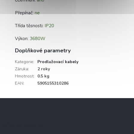
Přepínač:
ne
Třída těsnosti:
IP20
Výkon:
3680W
Doplňkové parametry
Kategorie
:
Prodlužovací kabely
Záruka
:
2 roky
Hmotnost
:
0.5 kg
EAN
:
5905155310286
Z
á
p
a
Informace pro vás
t
í