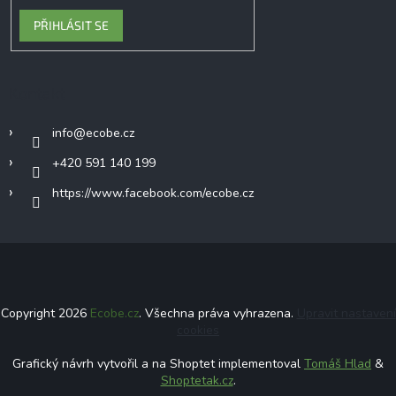
PŘIHLÁSIT SE
Kontakt
info
@
ecobe.cz
+420 591 140 199
https://www.facebook.com/ecobe.cz
Copyright 2026
Ecobe.cz
. Všechna práva vyhrazena.
Upravit nastavení
cookies
Grafický návrh vytvořil a na Shoptet implementoval
Tomáš Hlad
&
Shoptetak.cz
.