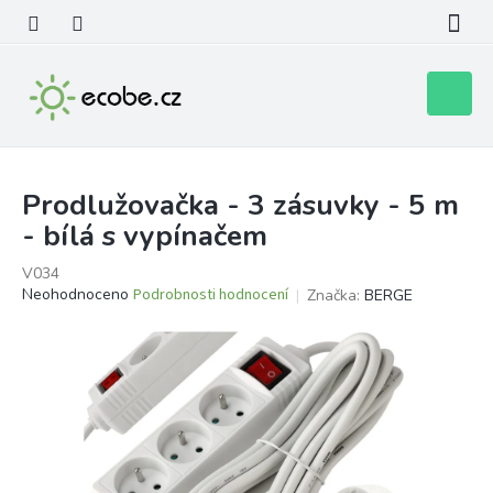
Přejít
na
obsah
Nákupní
košík
Prodlužovačka - 3 zásuvky - 5 m
- bílá s vypínačem
V034
Průměrné
Neohodnoceno
Podrobnosti hodnocení
Značka:
BERGE
hodnocení
produktu
je
0,0
z
5
hvězdiček.