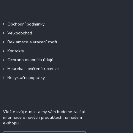
p
a
Informace pro vás
t
í
Obchodní podmínky
Velkoobchod
Reklamace a vrácení zboží
Kontakty
Ochrana osobních údajů
Heureka - ověřené recenze
Recyklační poplatky
Odebírat newsletter
Vložte svůj e-mail a my vám budeme zasílat
informace o nových produktech na našem
e-shopu.