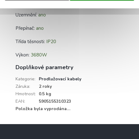
Parametry zástrčky:
16A 220V - 240V AC
Uzemnění:
ano
Přepínač:
ano
Třída těsnosti:
IP20
Výkon:
3680W
Doplňkové parametry
Kategorie
:
Prodlužovací kabely
Záruka
:
2 roky
Hmotnost
:
0.5 kg
EAN
:
5905155310323
Položka byla vyprodána…
Z
á