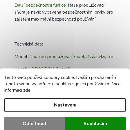
Další bezpečnostní funkce:
Naše prodlužovací
šňůra je navíc vybavena bezpečnostními prvky pro
zajištění maximální bezpečnosti používání.
Technická data:
Model:
Napájecí prodlužovací kabel, 3 zásuvky, 5 m
Kabel:
H05VV-F 3*1,5 mm2
Tento web používá soubory cookie. Dalším procházením
Materiál kabelu:
měď [Cu]
tohoto webu vyjadřujete souhlas s jejich používáním.. Více
informací
zde
.
Délka kabelu:
5m
Nastavení
Zástrčka:
síťová, úhlová, uni-schuko
Počet zásuvek:
3x 2P + E
Odmítnout
Souhlasím