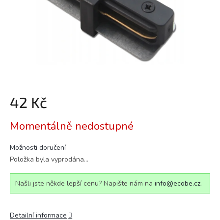
42 Kč
Měrná
Momentálně nedostupné
cena:
Možnosti doručení
Položka byla vyprodána…
Našli jste někde lepší cenu? Napište nám na
info@ecobe.cz
.
Detailní informace