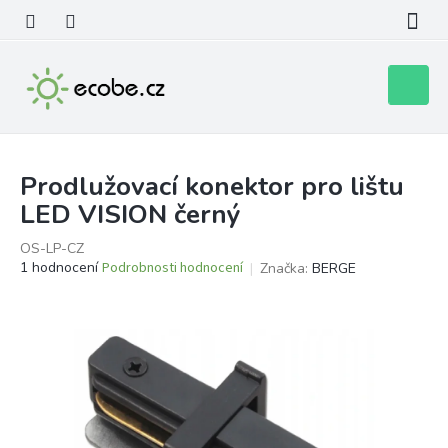
Přejít
na
obsah
Nákupní
košík
Prodlužovací konektor pro lištu
LED VISION černý
OS-LP-CZ
Průměrné
1 hodnocení
Podrobnosti hodnocení
Značka:
BERGE
hodnocení
produktu
je
5,0
z
5
hvězdiček.