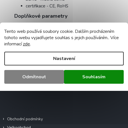
certifikace - CE, RoHS
Doplňkové parametry
Kategorie
:
Směrová - spoty
Tento web používá soubory cookie. Dalším procházením
Záruka
:
2 roky
tohoto webu vyjadřujete souhlas s jejich používáním.. Více
Hmotnost
:
0.3 kg
informací
zde
.
EAN
:
5903657322219
Napětí (V)
:
240
Nastavení
Rozměr
:
80x34x20mm
Položka byla vyprodána…
Odmítnout
Souhlasím
Z
á
p
a
Informace pro vás
t
í
Obchodní podmínky
Velkoobchod