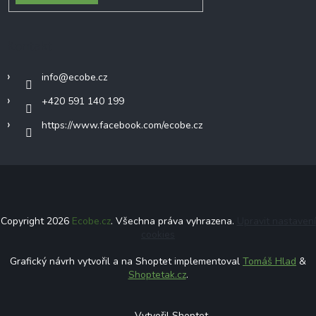
Kontakt
info
@
ecobe.cz
+420 591 140 199
https://www.facebook.com/ecobe.cz
Copyright 2026
Ecobe.cz
. Všechna práva vyhrazena.
Upravit nastavení
cookies
Grafický návrh vytvořil a na Shoptet implementoval
Tomáš Hlad
&
Shoptetak.cz
.
Vytvořil Shoptet