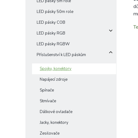
LED pásky 5m role
dů
LED pásky 50m role
m
LED pásky COB
Te
LED pásky RGB
LED pásky RGBW
Příslušenství k LED páskům
Spojky, konektory
Napájecí zdroje
Spínače
Stmívače
Dálkové ovladače
Jacky, konektory
Zesilovače