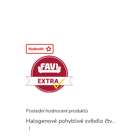
Poslední hodnocení produktů
Halogenové pohyblivé svítidlo čtvercové chrom
|
Hodnocení produktu je 5 z 5 hvězdiček.