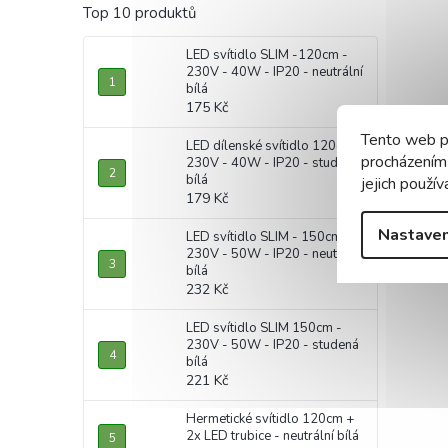
Top 10 produktů
LED svítidlo SLIM -120cm -
230V - 40W - IP20 - neutrální
bílá
175 Kč
Tento web p
LED dílenské svítidlo 120cm -
procházením
230V - 40W - IP20 - studená
bílá
jejich použív
179 Kč
Nastaven
LED svítidlo SLIM - 150cm -
230V - 50W - IP20 - neutrální
bílá
232 Kč
LED svítidlo SLIM 150cm -
230V - 50W - IP20 - studená
bílá
221 Kč
Hermetické svítidlo 120cm +
2x LED trubice - neutrální bílá