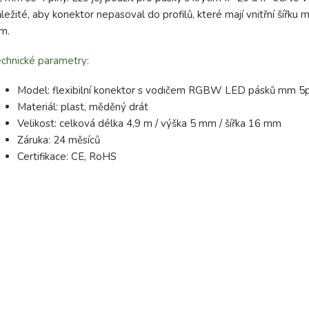
ležité, aby konektor nepasoval do profilů, které mají vnitřní šířku 
m.
chnické parametry:
Model: flexibilní konektor s vodičem RGBW LED pásků mm 5
Materiál: plast, měděný drát
Velikost: celková délka 4,9 m / výška 5 mm / šířka 16 mm
Záruka: 24 měsíců
Certifikace: CE, RoHS