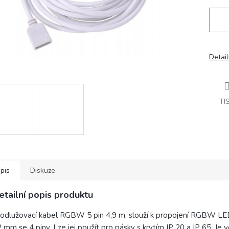
Detail
TI
pis
Diskuze
etailní popis produktu
odlužovací kabel RGBW 5 pin 4,9 m, slouží k propojení RGBW LED
 mm se 4 piny. Lze jej použít pro pásky s krytím IP 20 a IP 65. Je 