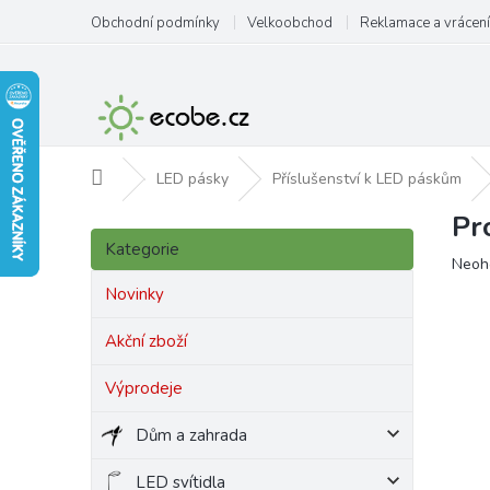
Přejít
Obchodní podmínky
Velkoobchod
Reklamace a vrácení
na
obsah
Domů
LED pásky
Příslušenství k LED páskům
Pr
P
Přeskočit
o
Kategorie
kategorie
Prům
Neoh
s
hodn
t
Novinky
produ
r
je
a
Akční zboží
0,0
n
z
Výprodeje
5
n
hvězd
í
Dům a zahrada
p
a
LED svítidla
n