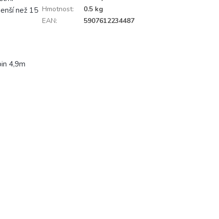
Hmotnost
:
0.5 kg
menší než 15
EAN
:
5907612234487
pin 4,9m