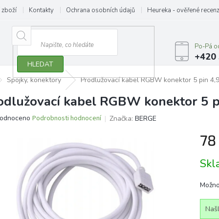
 zboží
Kontakty
Ochrana osobních údajů
Heureka - ověřené recen
Po-Pá o
+420 
HLEDAT
Spojky, konektory
Prodlužovací kabel RGBW konektor 5 pin 4,
odlužovací kabel RGBW konektor 5 p
ěrné
odnoceno
Podrobnosti hodnocení
Značka:
BERGE
ocení
78
ktu
Měrn
Sk
cena:
iček.
Možno
Našl