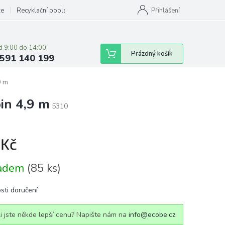
ze
Recyklační poplatky
Přihlášení
d 9:00 do 14:00:
Nákupní
Prázdný košík
591 140 199
košík
9 m
in 4,9 m
5310
 Kč
á
ladem
(85 ks)
sti doručení
i jste někde lepší cenu? Napište nám na
info@ecobe.cz
.