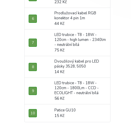
232 Kč
Prodlužovací kabel RGB
konektor 4 pin 1m
44 Kč
LED trubice - T8 - 18W -
120cm - high lumen - 2340lm
- neutrální bílá
75 Kč
Dvoužilový kabel pro LED
pásky 3528, 5050
14 Kč
LED trubice - T8 - 18W -
120cm - 1800Lm - CCD -
ECOLIGHT - neutrální bílá
56 Kč
Patice GU10
15 Kč