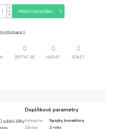
PŘIDAT DO KOŠÍKU
ní informace
SK
ZEPTAT SE
HLÍDAT
SDÍLET
Doplňkové parametry
Kategorie
:
Spojky, konektory
 pásků šířky
Záruka
:
2 roky
velmi