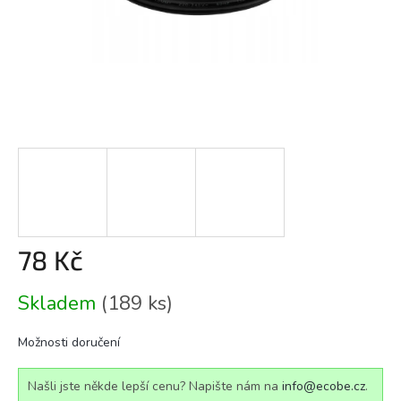
78 Kč
Měrná
Skladem
(189 ks)
cena:
Možnosti doručení
Našli jste někde lepší cenu? Napište nám na
info@ecobe.cz
.