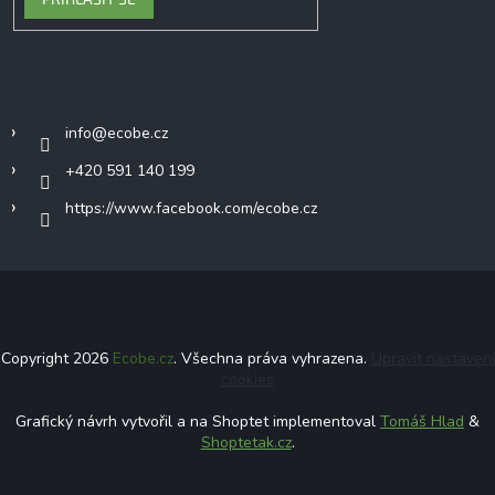
Kontakt
info
@
ecobe.cz
+420 591 140 199
https://www.facebook.com/ecobe.cz
Copyright 2026
Ecobe.cz
. Všechna práva vyhrazena.
Upravit nastavení
cookies
Grafický návrh vytvořil a na Shoptet implementoval
Tomáš Hlad
&
Shoptetak.cz
.