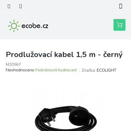
Přejít
na
obsah
Nákupní
košík
Prodlužovací kabel 1,5 m - černý
M20567
Průměrné
Neohodnoceno
Podrobnosti hodnocení
Značka:
ECOLIGHT
hodnocení
produktu
je
0,0
z
5
hvězdiček.