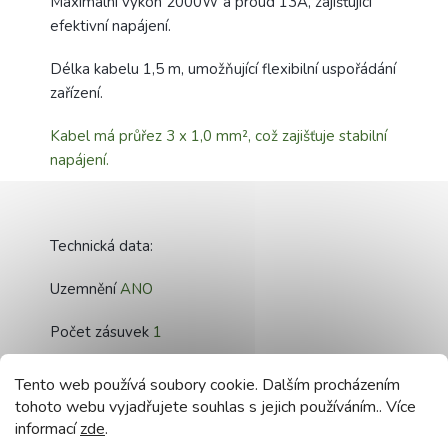
Maximální výkon 2000W a proud 13A, zajišťující
efektivní napájení.
Délka kabelu 1,5 m, umožňující flexibilní uspořádání
zařízení.
Kabel má průřez 3 x 1,0 mm², což zajišťuje stabilní
napájení.
Technická data:
Uzemnění
ANO
Počet zásuvek
1
Maximální výkon
2000W
Tento web používá soubory cookie. Dalším procházením
tohoto webu vyjadřujete souhlas s jejich používáním.. Více
Maximální proud
13A
informací
zde
.